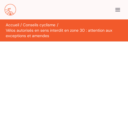
Aller
R
au
e
contenu
c
Accueil
Conseils cyclisme
h
Vélos autorisés en sens interdit en zone 30 : attention aux
e
exceptions et amendes
r
c
h
e
r