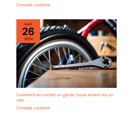
Conseils cyclisme
Août
26
2024
Comment accrocher un garde-boue arrière sur un
vélo
Conseils cyclisme