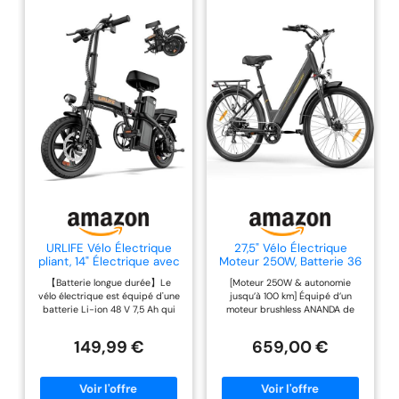
URLIFE Vélo Électrique
27,5" Vélo Électrique
pliant, 14" Électrique avec
Moteur 250W, Batterie 36
Batterie au Lithium
V 15,6 Ah Amovible, 25
【Batterie longue durée】Le
[Moteur 250W & autonomie
Amovible 48V7.5Ah, Vélo
km/h
vélo électrique est équipé d'une
jusqu’à 100 km] Équipé d’un
Électrique Pliable avec
batterie Li-ion 48 V 7,5 Ah qui
moteur brushless ANANDA de
Pédalage Assistance,
offre une autonomie allant
250W, ce vélo électrique offre
Moteur 250W, Mini Ebike
jusqu'à 60 km en mode
une assistance fluide et fiable
Autonomie 40-60km
149,99 €
659,00 €
assistance au pédalage. La
pour les trajets urbains et les
pour Adulte (Noir)
batterie amovible peut être
chemins légers. Sa batterie
facilement chargée à la maison
561.6wh assure jusqu’à 100 km
ou au bureau, ce qui en fait un
d’autonomie en mode assistance