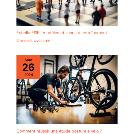
entièrement sur nous et vous
d’achat, nous prenons le risque
faisons une promesse. Si, pour
entièrement sur nous et vous
une raison quelconque, vous
faisons une promesse. Si, pour
n'aimez pas quelque chose sur le
une raison quelconque, le vélo
vélo, vous recevrez votre argent.
ne vous convient pas, vous serez
Jusqu’à 30 jours après l’achat !
remboursé. Jusqu'à 30 jours
après l'achat !
Échelle ESIE : modèles et zones d’entraînement
Conseils cyclisme
Août
26
2024
Comment réussir une étude posturale vélo ?