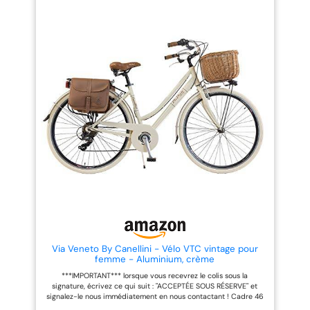
transmission de haute qualité,
transmission de haute qualité,
vous bénéficiez d'une sensation
vous avez une sensation de
de conduite sûre et agréable
conduite sûre et agréable lors
lors d'un trajet en ville. CHILLAXX
d'un trajet en ville. CHILLAXX
Strada est un vélo
Strada est un vélo
multifonctionnel qui peut
multifonctionnel qui peut
parfaitement répondre à vos
parfaitement répondre à vos
besoins quotidiens. 🚲 QUALITÉ
besoins quotidiens. 🚲 QUALITÉ
SUPÉRIEURE : Grâce au dérailleur
SUPÉRIEURE : Grâce au dérailleur
optimisé, vous bénéficiez d’un
optimisé, vous bénéficiez d’un
confort de conduite optimal
confort de conduite optimal
grâce à une transmission nette
grâce à une transmission nette
et douce. Les doubles jantes
et douce. Les jantes doubles
parfaitement adaptées sont
parfaitement adaptées sont
idéales pour les trajets sur
idéales pour les trajets sur
asphalte. Ainsi, quelle que soit la
l'asphalte. Ainsi, quelle que soit
météo, vous arriverez à coup sûr
la météo, vous arriverez à
à destination. En outre, nous
destination de manière garantie.
vous fournissons un outil comme
En outre, nous vous fournissons
accessoire. 🚲 DESIGN UNIQUE :
un outil comme accessoire. 🚲
Les vélos CHILLAXX STRADA ne
DESIGN UNIQUE : Les vélos
brillent pas seulement par leurs
CHILLAXX STRADA ne brillent pas
valeurs intrinsèques. Avec leur
seulement par leurs valeurs
design moderne et unique, les
intrinsèques. Avec leur design
Via Veneto By Canellini - Vélo VTC vintage pour
vélos de qualité supérieure
moderne et unique, les vélos de
femme - Aluminium, crème
attirent tous les regards dans
qualité supérieure attirent tous
***IMPORTANT*** lorsque vous recevrez le colis sous la
toutes les situations. Avec le vélo
les regards dans toutes les
signature, écrivez ce qui suit : "ACCEPTÉE SOUS RÉSERVE" et
de CHILLAXX STRADA, vous êtes
situations. Avec le vélo de
signalez-le nous immédiatement en nous contactant ! Cadre 46
assuré d'être vu sur la route
CHILLAXX STRADA, vous êtes
cm pour hauteur 155 - 170 Cadre 50 cm pour hauteur 170 cm et