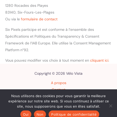
1280 Rocades des Playes
83140, Six-Fours-Les-Plages
Ou via le
formulaire de contact
Six Pixels participe et est conforme à l’ensemble des
Spécifications et Politiques du Transparency & Consent
Framework de l’IAB Europe. Elle utilise la Consent Management
Platform n°92.
Vous pouvez modifier vos choix à tout moment en
cliquant ici
.
Copyright © 2026 Vélo Vista
A propos
Contact
Nous utilisons des cookies pour vous garantir la meilleure
Plan du site
expérience sur notre site web. Si vous continuez à utiliser ce
Mentions légales
site, nous supposerons que vous en êtes satisfait.
Politique de confidentialité
Oui
Non
Politique de confidentialité