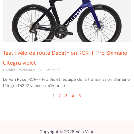
Test : vélo de route Decathlon RCR-F Pro Shimano
Ultegra violet
Camille Froidevaux
8 juillet 2026
Le Van Rysel RCR-F Pro Violet, équipé de la transmission Shimano
Ultegra Di2 12 vitesses, s’impose
1
2
3
4
5
Copyright © 2026 Vélo Vista