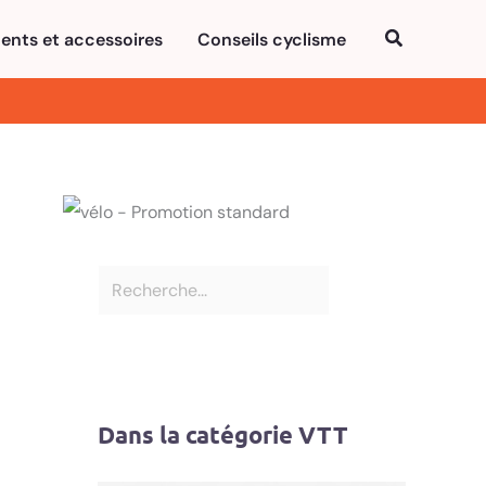
R
Rechercher
ents et accessoires
Conseils cyclisme
e
c
h
e
r
c
h
e
r
Dans la catégorie VTT