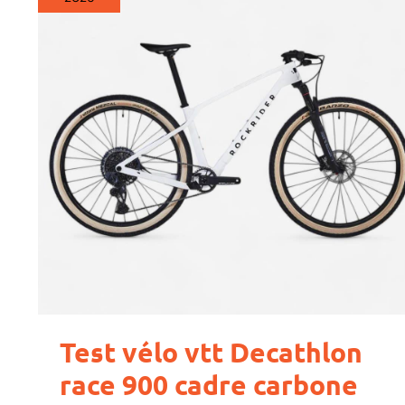
vtt
Decathlon
race
900
cadre
carbone
Test vélo vtt Decathlon
race 900 cadre carbone