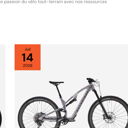
re passion du vélo tout-terrain avec nos ressources
Juil
14
Test
vélo
2026
VTT
cadre
carbone
Feel
900
S
Decathlon