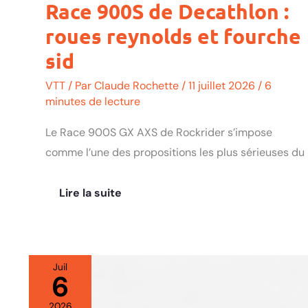
Race 900S de Decathlon :
roues reynolds et fourche
sid
VTT
/ Par
Claude Rochette
/
11 juillet 2026
/
6
minutes de lecture
Le Race 900S GX AXS de Rockrider s’impose
comme l’une des propositions les plus sérieuses du
Lire la suite
Juil
6
Test
vélo
2026