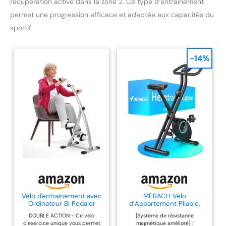
récupération active dans la zone 2. Ce type d’entraînement
permet une progression efficace et adaptée aux capacités du
sportif.
-14%
Vélo d'entraînement avec
MERACH Vélo
Ordinateur Bi Pedaler
d’Appartement Pliable,
Original, comme Vu à la
Velo d Appartement avec
DOUBLE ACTION - Ce vélo
[Système de résistance
TV, Vélo Pédalier Pliable
Écran LCD, Vélo de
d'exercice unique vous permet
magnétique amélioré] :