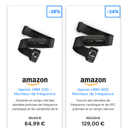
-28%
-24%
Garmin HRM 200 -
Garmin HRM-600,
Moniteur de fréquence
Moniteur de fréquence
Cardiaque – Taille M–XL
Cardiaque Haut de
Transmet en temps réel des
Fournit des données de
Gamme, VFC,
données précises de fréquence
fréquence cardiaque et de VFC
dynamiques de Course,
cardiaque et de variabilité de la
précises et en temps réel aux
Pas, Calories, Vitesse,
fréquence cardiaque aux
montres connectées et
Distance, Enregistrement
montres connectées et
compteurs de vélo Garmin
89,99 €
169,00 €
et synchronisation des
compteurs de vélo Garmin, aux
compatibles, ainsi qu'à d'autres
64,99 €
129,00 €
données sans Montre,
équipements tiers et aux
équipements de fitness et