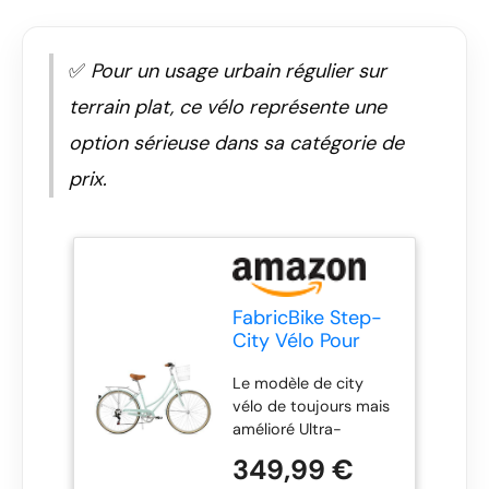
✅
Pour un usage urbain régulier sur
terrain plat, ce vélo représente une
option sérieuse dans sa catégorie de
prix.
FabricBike Step-
City Vélo Pour
Femmes, Menthe
Le modèle de city
Vert, Unique
vélo de toujours mais
amélioré Ultra-
résistant grille en
349,99 €
aluminium Moyeu