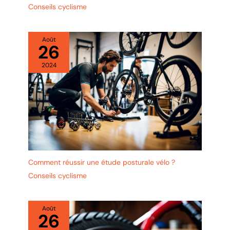
Conseils cyclisme
Août
26
2024
Comment réussir une étude posturale vélo ?
Conseils cyclisme
Août
26