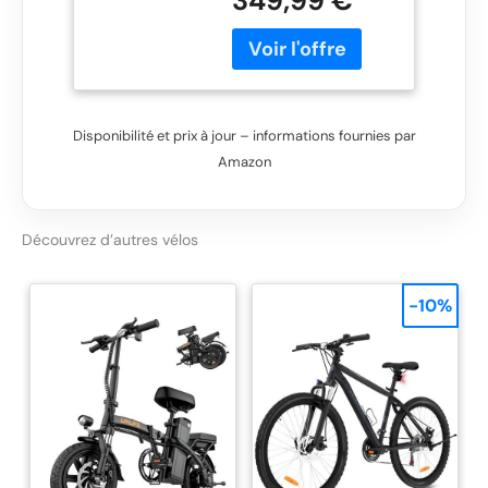
349,99 €
aluminium Moyeu
externe Shimano
Revoshift Grip-Twist
Shifter 7 vitesses Jeu
de freins FabricBike by
Promax Cloche et
Disponibilité et prix à jour – informations fournies par
réflecteurs
Amazon
Découvrez d’autres vélos
-10%