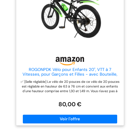
réduisent efficacement les
impacts dus aux surfaces
vibrations et améliorent la
irrégulières et améliore le
sécurité pour une conduite
confort et la stabilité sur les
fluide sur des terrains
chemins de gravier, sentiers
accidentés. Le phare LED
forestiers ou routes en mauvais
lumineux et le feu arrière de
état. Freins à Disque pour un
frein assurent la visibilité, tandis
Contrôle Fiable: Équipé de freins
que les pneus antidérapants
à disque, ce vélo offre une
améliorent la stabilité 3 modes
puissance de freinage constante
de conduite : mode normal,
et fiable par temps sec ou
mode pédalage assisté, mode
humide, garantissant une
vélo électrique. Le mode de
conduite plus sûre au quotidien
vitesse peut être sélectionné
et en extérieur. Pneus Gonflables
librement, adapté aux cyclistes
26 Pouces pour Terrains Variés:
de tous âges et niveaux
Les pneus pneumatiques de 26
ROGONPDK Vélo pour Enfants 20", VTT à 7
d'expérience 【Portable et
pouces assurent une bonne
Vitesses, pour Garçons et Filles - avec Bouteille,
pratique】Cette e-bike pliante
adhérence et une absorption
Housse, Clochette, Vélo en Acier au Carbone -
✅ [Selle réglable] Le vélo de 20 pouces de ce vélo de 20 pouces
pour les adolescents et les
efficace des chocs sur l’asphalte,
Capacité : 85 kg, Kids Bike, VTT Enfants
est réglable en hauteur de 63 à 76 cm et convient aux enfants
adultes mesure 755x520x625mm
le gravier et les sentiers légers.
d'une hauteur comprise entre 1,30 et 1,49 m. Vous n'avez pas à
et pèse 24,5kg, est dotée d'un
Le porte-bidon intégré permet
vous soucier que votre enfant grandisse trop vite et que vous
siège réglable et d'un cadre
un accès facile à l’hydratation
deviez souvent changer de vélo! Circuit à plusieurs vitesses :
pliant qui assurent une conduite
lors des longues sorties.
80,00 €
avec le vélo pour enfants à 7 vitesses, les enfants peuvent
confortable pour divers
choisir le bon rapport en fonction de leurs besoins et de
cyclistes. Elle peut être
l’environnement, facilitant ainsi la conduite. La boîte de vitesses
facilement pliée et rangée dans
à 7 vitesses est flexible et coulissante et permet une
le coffre d'une voiture ou
commutation stable et précise sur différents terrains. Durable et
transportée dans les transports
robuste : le cadre de vélo de route en acier au carbone est
en commun. Idéal pour les trajets
fabriqué avec un processus de peinture et de soudure à l'argon
sur le campus, les courses en
et a une capacité de charge maximale de 85 kg. Les pneus en
ville ou les aventures du week-