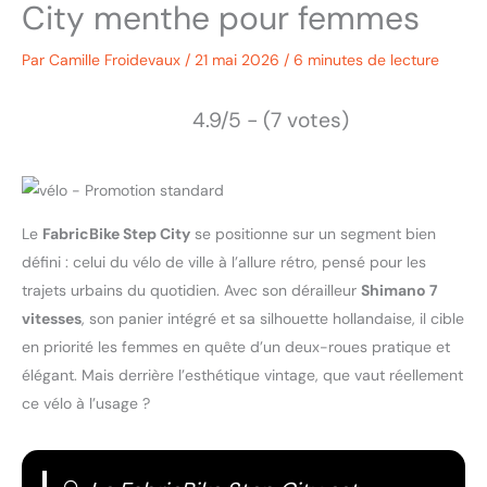
City menthe pour femmes
Par
Camille Froidevaux
/
21 mai 2026
/
6 minutes de lecture
4.9/5 - (7 votes)
Le
FabricBike Step City
se positionne sur un segment bien
défini : celui du vélo de ville à l’allure rétro, pensé pour les
trajets urbains du quotidien. Avec son dérailleur
Shimano 7
vitesses
, son panier intégré et sa silhouette hollandaise, il cible
en priorité les femmes en quête d’un deux-roues pratique et
élégant. Mais derrière l’esthétique vintage, que vaut réellement
ce vélo à l’usage ?