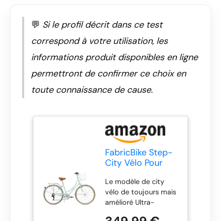
💬
Si le profil décrit dans ce test
correspond à votre utilisation, les
informations produit disponibles en ligne
permettront de confirmer ce choix en
toute connaissance de cause.
FabricBike Step-
City Vélo Pour
Femmes, Menthe
Le modèle de city
Vert, Unique
vélo de toujours mais
amélioré Ultra-
résistant grille en