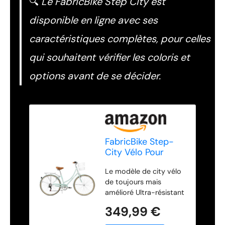
🔍
Le FabricBike Step City est
disponible en ligne avec ses
caractéristiques complètes, pour celles
qui souhaitent vérifier les coloris et
options avant de se décider.
FabricBike Step-
City Vélo Pour
Femmes, Menthe
Le modèle de city vélo
Vert, Unique
de toujours mais
amélioré Ultra-résistant
grille en aluminium
349,99 €
Moyeu externe Shimano
Revoshift Grip-Twist