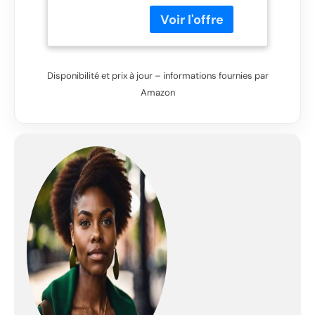
externe Shimano
Revoshift Grip-Twist
Shifter 7 vitesses Jeu
de freins FabricBike by
Promax Cloche et
Disponibilité et prix à jour – informations fournies par
réflecteurs
Amazon