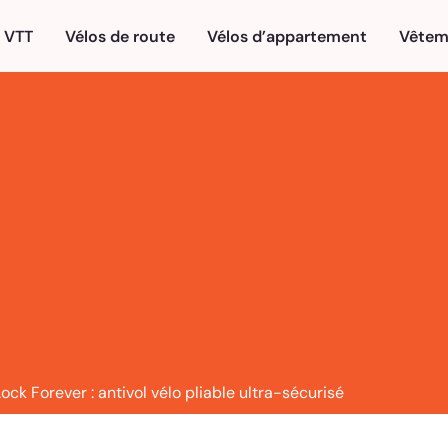
VTT
Vélos de route
Vélos d’appartement
Vêtem
ck Forever : antivol vélo pliable ultra-sécurisé