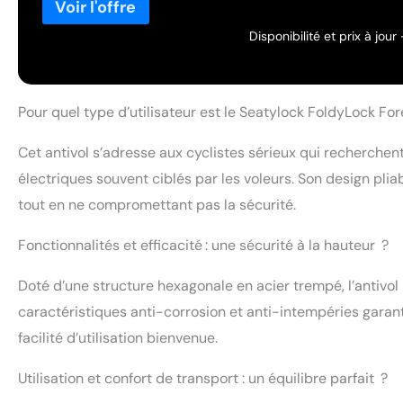
Disponibilité et prix à jou
Pour quel type d’utilisateur est le Seatylock FoldyLock For
Cet antivol s’adresse aux cyclistes sérieux qui recherchent
électriques souvent ciblés par les voleurs. Son design pliab
tout en ne compromettant pas la sécurité.
Fonctionnalités et efficacité : une sécurité à la hauteur ?
Doté d’une structure hexagonale en acier trempé, l’antivol
caractéristiques anti-corrosion et anti-intempéries garant
facilité d’utilisation bienvenue.
Utilisation et confort de transport : un équilibre parfait ?