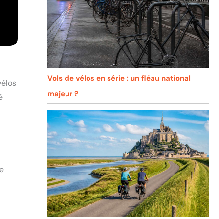
Vols de vélos en série : un fléau national
vélos
majeur ?
é
ne