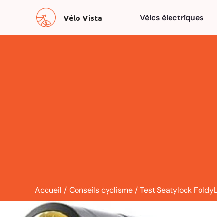
Aller
Vélo Vista
Vélos électriques
au
contenu
Accueil
Conseils cyclisme
Test Seatylock FoldyLo