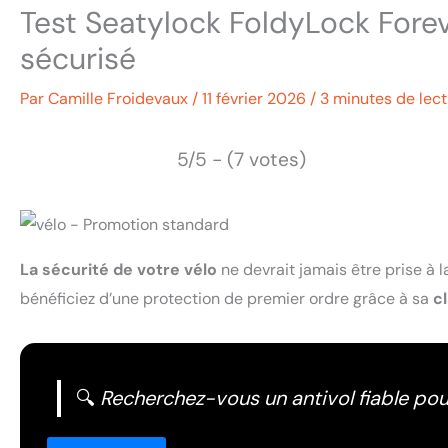
Test Seatylock FoldyLock Forever
sécurisé
Par
Camille Froidevaux
/
11 février 2026
/
3 minutes de lec
5/5 - (7 votes)
La sécurité de votre vélo
ne devrait jamais être prise à la
bénéficiez d’une protection de premier ordre grâce à sa
c
🔍
Recherchez-vous un antivol fiable pour