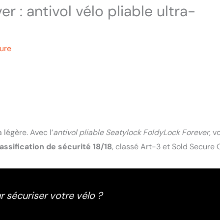
 : antivol vélo pliable ultra-
ture
 légère. Avec l’
antivol pliable Seatylock FoldyLock Forever
, v
lassification de sécurité 18/18
, classé Art-3 et Sold Secure O
 sécuriser votre vélo ?