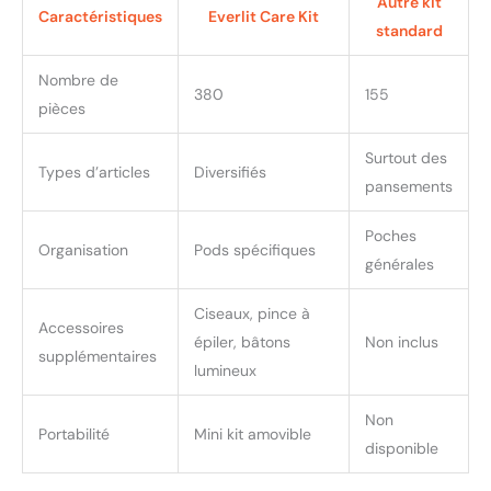
Autre kit
guidant de manière
Caractéristiques
Everlit Care Kit
standard
transparente à chaque
étape du processus de
Nombre de
traitement. Par exemple,
380
155
le rouge peut indiquer des
pièces
articles pour le traitement
des plaies, tandis que le
Surtout des
Types d’articles
Diversifiés
bleu pourrait être pour les
pansements
brûlures, ce qui le rend
incroyablement convivial.
Poches
Organisation
Pods spécifiques
générales
Ciseaux, pince à
Accessoires
épiler, bâtons
Non inclus
supplémentaires
lumineux
Non
Portabilité
Mini kit amovible
disponible