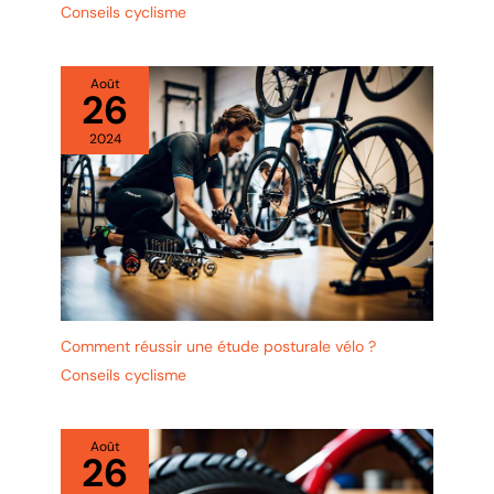
Conseils cyclisme
Août
26
2024
Comment réussir une étude posturale vélo ?
Conseils cyclisme
Août
26