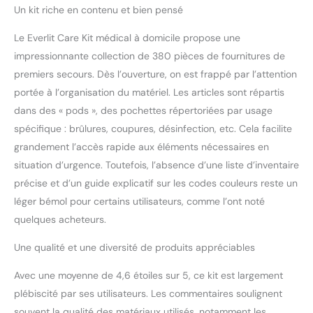
d'urgences, y compris les
situations d'urgence
Un kit riche en contenu et bien pensé
coupures, les éraflures, les
|
entorses, les brûlures, et
Le Everlit Care Kit médical à domicile propose une
plus encore. Sac à fixation
impressionnante collection de 380 pièces de fournitures de
murale, durable et
premiers secours. Dès l’ouverture, on est frappé par l’attention
résistant à l'eau : le kit
portée à l’organisation du matériel. Les articles sont répartis
médical Home est livré
dans des « pods », des pochettes répertoriées par usage
dans un sac résistant à
l'eau, protégeant vos
spécifique : brûlures, coupures, désinfection, etc. Cela facilite
fournitures médicales de
grandement l’accès rapide aux éléments nécessaires en
l'humidité et assurant
situation d’urgence. Toutefois, l’absence d’une liste d’inventaire
qu'elles restent sèches et
précise et d’un guide explicatif sur les codes couleurs reste un
prêtes à l'emploi. La
construction robuste
léger bémol pour certains utilisateurs, comme l’ont noté
garantit la longévité,
quelques acheteurs.
même dans des
conditions difficiles. Pour
Une qualité et une diversité de produits appréciables
plus de commodité et
d'accessibilité, notre kit
Avec une moyenne de 4,6 étoiles sur 5, ce kit est largement
est conçu pour être fixé
plébiscité par ses utilisateurs. Les commentaires soulignent
au mur, ce qui en fait un
souvent la qualité des matériaux utilisés, notamment les