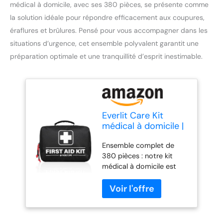
médical à domicile, avec ses 380 pièces, se présente comme
la solution idéale pour répondre efficacement aux coupures,
éraflures et brûlures. Pensé pour vous accompagner dans les
situations d’urgence, cet ensemble polyvalent garantit une
préparation optimale et une tranquillité d’esprit inestimable.
Everlit Care Kit
médical à domicile |
380 pièces de
Ensemble complet de
fournitures de
380 pièces : notre kit
premiers secours,
médical à domicile est
trousse médicale
livré avec 380 fournitures
essentielle tout
médicales essentielles,
usage pour
chacune soigneusement
coupures, éraflures,
sélectionnée pour couvrir
brûlures,
un large éventail
préparation aux