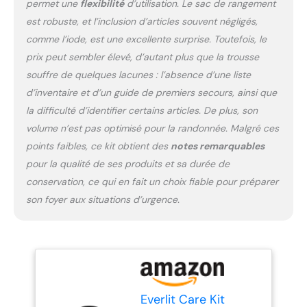
jamais une autre pièce :
permet une
flexibilité
d’utilisation. Le sac de rangement
tout dans notre kit est
est robuste, et l’inclusion d’articles souvent négligés,
méticuleusement
comme l’iode, est une excellente surprise. Toutefois, le
organisé. Avec un design
prix peut sembler élevé, d’autant plus que la trousse
qui garantit que rien n'est
lâche, vous n'avez plus à
souffre de quelques lacunes : l’absence d’une liste
vous soucier des objets
d’inventaire et d’un guide de premiers secours, ainsi que
essentiels égarés ou
la difficulté d’identifier certains articles. De plus, son
perdus. Tout reste bien en
volume n’est pas optimisé pour la randonnée. Malgré ces
place. Design compact et
portable : malgré son
points faibles, ce kit obtient des
notes remarquables
contenu étendu, notre kit
pour la qualité de ses produits et sa durée de
est assez compact pour
conservation, ce qui en fait un choix fiable pour préparer
s'adapter aux petits
son foyer aux situations d’urgence.
espaces. Rangez-le
facilement dans votre
armoire, bureau ou
voiture. Il est également
parfait pour les activités
de plein air comme le
camping et la randonnée.
Everlit Care Kit
🌈🎨 Code couleur et