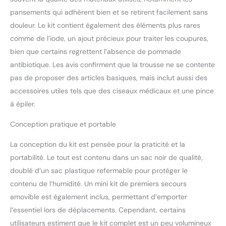
ajustement parfait pour
pansements qui adhèrent bien et se retirent facilement sans
les écoles, les ateliers et
les bureaux. Organisé
douleur. Le kit contient également des éléments plus rares
intuitivement, ne perdez
comme de l’iode, un ajout précieux pour traiter les coupures,
jamais une autre pièce :
bien que certains regrettent l’absence de pommade
tout dans notre kit est
antibiotique. Les avis confirment que la trousse ne se contente
méticuleusement
organisé. Avec un design
pas de proposer des articles basiques, mais inclut aussi des
qui garantit que rien n'est
accessoires utiles tels que des ciseaux médicaux et une pince
lâche, vous n'avez plus à
à épiler.
vous soucier des objets
essentiels égarés ou
Conception pratique et portable
perdus. Tout reste bien en
place. Design compact et
La conception du kit est pensée pour la praticité et la
portable : malgré son
portabilité. Le tout est contenu dans un sac noir de qualité,
contenu étendu, notre kit
doublé d’un sac plastique refermable pour protéger le
est assez compact pour
s'adapter aux petits
contenu de l’humidité. Un mini kit de premiers secours
espaces. Rangez-le
amovible est également inclus, permettant d’emporter
facilement dans votre
l’essentiel lors de déplacements. Cependant, certains
armoire, bureau ou
utilisateurs estiment que le kit complet est un peu volumineux
voiture. Il est également