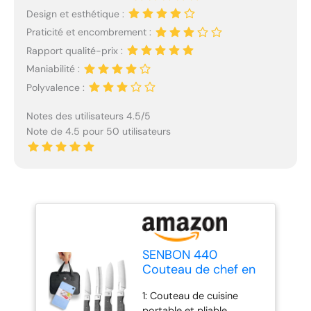
Design et esthétique :
Praticité et encombrement :
Rapport qualité-prix :
Maniabilité :
Polyvalence :
Notes des utilisateurs 4.5/5
Note de 4.5 pour 50 utilisateurs
SENBON 440
Couteau de chef en
acier inoxydable
1: Couteau de cuisine
forgé japonais style
portable et pliable,