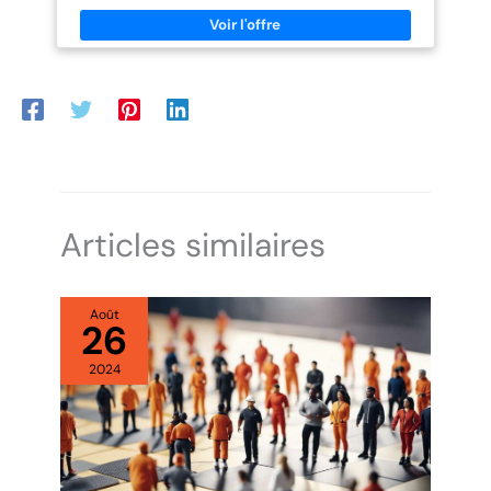
14,5 cm, poids net 140 g. La longueur appropriée est facile à plier
et à transporter, ce qui peut répondre aux exigences de la
cuisine quotidienne 5: Ne vous laissez plus gêner par les
activités de plein air. Ceci est notre couteau de cuisine
soigneusement conçu, beau, pratique et pliable, un couteau à
fruits. C'est aussi un cadeau très créatif
Articles similaires
Août
26
2024