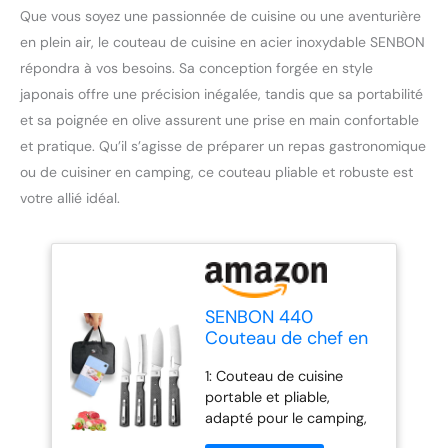
Que vous soyez une passionnée de cuisine ou une aventurière
en plein air, le couteau de cuisine en acier inoxydable SENBON
répondra à vos besoins. Sa conception forgée en style
japonais offre une précision inégalée, tandis que sa portabilité
et sa poignée en olive assurent une prise en main confortable
et pratique. Qu’il s’agisse de préparer un repas gastronomique
ou de cuisiner en camping, ce couteau pliable et robuste est
votre allié idéal.
SENBON 440
Couteau de chef en
acier inoxydable
1: Couteau de cuisine
forgé japonais style
portable et pliable,
camping lame
adapté pour le camping,
aiguisée pliante
le barbecue, la pêche...
couteau de voyage