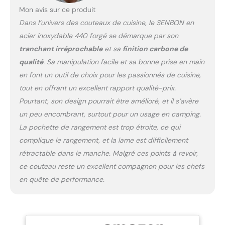
La longueur appropriée
Mon avis sur ce produit
est facile à plier et à
Dans l’univers des couteaux de cuisine, le SENBON en
transporter, ce qui peut
acier inoxydable 440 forgé se démarque par son
répondre aux exigences
tranchant irréprochable
et sa
finition carbone de
de la cuisine quotidienne
5: Ne vous laissez plus
qualité
. Sa manipulation facile et sa bonne prise en main
gêner par les activités de
en font un outil de choix pour les passionnés de cuisine,
plein air. Ceci est notre
tout en offrant un excellent rapport qualité-prix.
couteau de cuisine
Pourtant, son design pourrait être amélioré, et il s’avère
fruitier, soigneusement
conçu, beau, pratique et
un peu encombrant, surtout pour un usage en camping.
pliable. C'est aussi un
La pochette de rangement est trop étroite, ce qui
cadeau très créatif
complique le rangement, et la lame est difficilement
rétractable dans le manche. Malgré ces points à revoir,
ce couteau reste un excellent compagnon pour les chefs
en quête de performance.