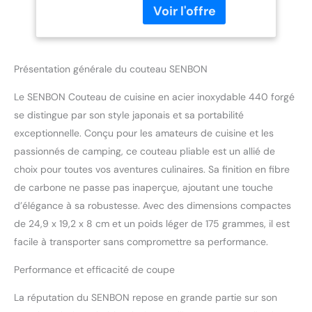
Activités de plein air.
portable sac à fruits
Couteau à fruits,
Olive couteau de
également adapté pour
poche ensemble de
une utilisation dans la
couteaux de cuisine
cuisine familiale 2: Acier
Présentation générale du couteau SENBON
440, poli à la main, très
tranchant, avec une
Le SENBON Couteau de cuisine en acier inoxydable 440 forgé
surface dessinée à la
se distingue par son style japonais et sa portabilité
main, propre et facile
exceptionnelle. Conçu pour les amateurs de cuisine et les
Fabriqué avec un manche
passionnés de camping, ce couteau pliable est un allié de
en fibre de carbone, poli
choix pour toutes vos aventures culinaires. Sa finition en fibre
professionnellement à la
main, avec une belle
de carbone ne passe pas inaperçue, ajoutant une touche
texture, un bon toucher
d’élégance à sa robustesse. Avec des dimensions compactes
et très durable 4: Lame
de 24,9 x 19,2 x 8 cm et un poids léger de 175 grammes, il est
de 11-12 cm. La longueur
facile à transporter sans compromettre sa performance.
totale est de 24 à 26 cm.
Poignée de couteau 12-14
Performance et efficacité de coupe
cm, poids net 135-175 g.
La longueur appropriée
La réputation du SENBON repose en grande partie sur son
est facile à plier et à