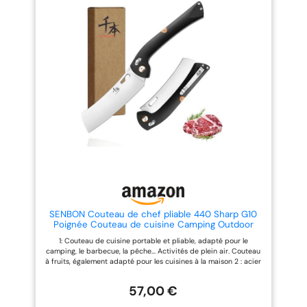
par un artisan professionnel,
belle texture, sensation de bien-
être, très durable 4 : Lame 4,8
pouces. Pleine longueur 10,2
pouces. Longueur de 5,4 pouces
une fois pliée, poids net 180 g, la
longueur appropriée est
pratique à plier et à transporter,
et peut répondre aux besoins de
la cuisine quotidienne 5 : ne
laissez plus les activités de plein
air devenir votre fardeau, c'est
notre beau couteau de cuisine
pliable pratique et
pratique.Couteau utilitaire, c'est
aussi un cadeau très créatif.
SENBON Couteau de chef pliable 440 Sharp G10
Poignée Couteau de cuisine Camping Outdoor
Back Clip Portable Couteau à fruits, YPG10-1
1: Couteau de cuisine portable et pliable, adapté pour le
camping, le barbecue, la pêche... Activités de plein air. Couteau
à fruits, également adapté pour les cuisines à la maison 2 : acier
inoxydable 440, aiguisé à la main, très tranchant, propre et
simple 3: G10, poli professionnellement à la main, avec une belle
57,00 €
texture et une bonne sensation en main, très durable 4: Lame de
11,5 cm. La longueur totale est de 26 cm. Poignée de couteau de