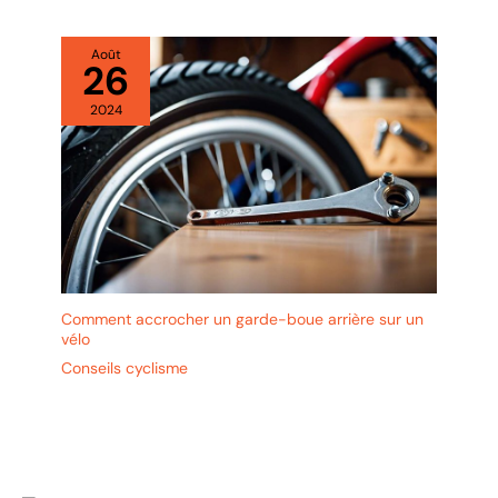
Août
26
2024
Comment accrocher un garde-boue arrière sur un
vélo
Conseils cyclisme