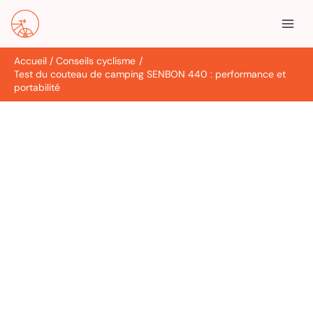
Aller
R
au
e
contenu
c
Accueil
Conseils cyclisme
h
Test du couteau de camping SENBON 440 : performance et
e
portabilité
r
c
h
e
r