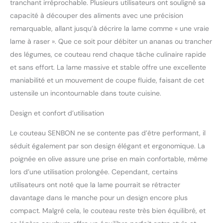
tranchant irréprochable. Plusieurs utilisateurs ont souligné sa
transporter, ce qui peut
répondre aux exigences
capacité à découper des aliments avec une précision
de la cuisine quotidienne
remarquable, allant jusqu’à décrire la lame comme « une vraie
5: Ne vous laissez plus
lame à raser ». Que ce soit pour débiter un ananas ou trancher
gêner par les activités de
des légumes, ce couteau rend chaque tâche culinaire rapide
plein air. Ceci est notre
couteau de cuisine
et sans effort. La lame massive et stable offre une excellente
fruitier, soigneusement
maniabilité et un mouvement de coupe fluide, faisant de cet
conçu, beau, pratique et
ustensile un incontournable dans toute cuisine.
pliable. C'est aussi un
cadeau très créatif
Design et confort d’utilisation
Le couteau SENBON ne se contente pas d’être performant, il
séduit également par son design élégant et ergonomique. La
poignée en olive assure une prise en main confortable, même
lors d’une utilisation prolongée. Cependant, certains
utilisateurs ont noté que la lame pourrait se rétracter
davantage dans le manche pour un design encore plus
compact. Malgré cela, le couteau reste très bien équilibré, et