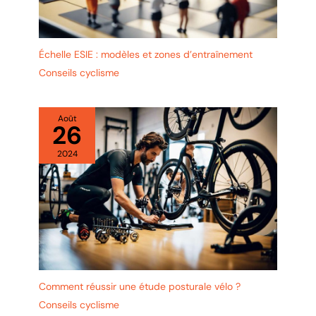
Échelle ESIE : modèles et zones d’entraînement
Conseils cyclisme
Août
26
2024
Comment réussir une étude posturale vélo ?
Conseils cyclisme