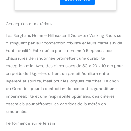
botte tout en permettant
à vos pieds de respirer et
de rester au frais Le
dessus en cuir pleine fleur
Conception et matériaux
augmentera la durabilité
de la chaussure et offre
Les Berghaus Homme Hillmaster II Gore-tex Walking Boots se
une sensation de confort
distinguent par leur conception robuste et leurs matériaux de
La languette et les
haute qualité. Fabriquées par le renommé Berghaus, ces
poignets en mousse à
chaussures de randonnée promettent une durabilité
mémoire de forme
exceptionnelle. Avec des dimensions de 30 x 20 x 10 cm pour
s'adaptent à vos chevilles
et pieds pour un
un poids de 1 kg, elles offrent un parfait équilibre entre
ajustement vraiment sur
légèreté et solidité, idéal pour les longues marches. Le choix
mesure La semelle
du Gore-tex pour la confection de ces bottes garantit une
extérieure Vibram(R)
imperméabilité et une respirabilité optimales, des critères
Hillmaster (R) vous
donnera confiance à
essentiels pour affronter les caprices de la météo en
chaque pas sur les
randonnée.
terrains humides et
boueux
Performance sur le terrain