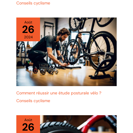
Conseils cyclisme
Août
26
2024
Comment réussir une étude posturale vélo ?
Conseils cyclisme
Août
26