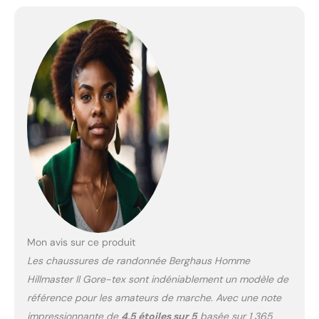
dessus en cuir pleine fleur
augmentera la durabilité
de la chaussure et offre
une sensation de confort
La languette et les
poignets en mousse à
mémoire de forme
s'adaptent à vos chevilles
et pieds pour un
ajustement vraiment sur
mesure La semelle
extérieure Vibram(R)
Hillmaster (R) vous
donnera confiance à
chaque pas sur les
terrains humides et
Mon avis sur ce produit
boueux
Les chaussures de randonnée Berghaus Homme
Hillmaster II Gore-tex sont indéniablement un modèle de
référence pour les amateurs de marche. Avec une note
impressionnante de
4,5 étoiles sur 5
basée sur 1 365