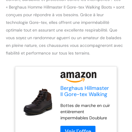
« Berghaus Homme Hillmaster II Gore-tex Walking Boots » sont
conçues pour répondre à vos besoins. Grâce à leur
technologie Gore-tex, elles offrent une imperméabilité
optimale tout en assurant une excellente respirabilité. Que
vous soyez un randonneur aguerri ou un amateur de balades
en pleine nature, ces chaussures vous accompagneront avec
fiabilité et performance sur tous les terrains.
Berghaus Hillmaster
II Gore-tex Walking
Boots, Chaussures
Bottes de marche en cuir
de Randonnée
entièrement
Hautes Homme,
imperméables Doublure
Marron (Coffee
Gore-Tex (R) : empêche
Brown Bj8), 45 EU
l'eau de s'infiltrer dans la