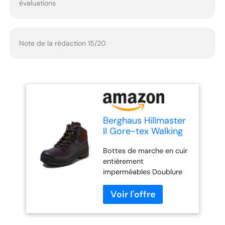
évaluations
Note de la rédaction 15/20
Berghaus Hillmaster
II Gore-tex Walking
Boots, Chaussures
Bottes de marche en cuir
de Randonnée
entièrement
Hautes Homme,
imperméables Doublure
Marron (Coffee
Gore-Tex (R) : empêche
Brown Bj8), 45 EU
l'eau de s'infiltrer dans la
botte tout en permettant
à vos pieds de respirer et
de rester au frais Le