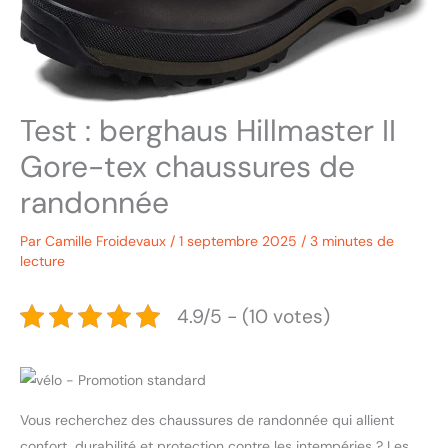
Test : berghaus Hillmaster II
Gore-tex chaussures de
randonnée
Par
Camille Froidevaux
/
1 septembre 2025
/
3 minutes de
lecture
4.9/5 - (10 votes)
Vous recherchez des chaussures de randonnée qui allient
confort, durabilité et protection contre les intempéries ? Les