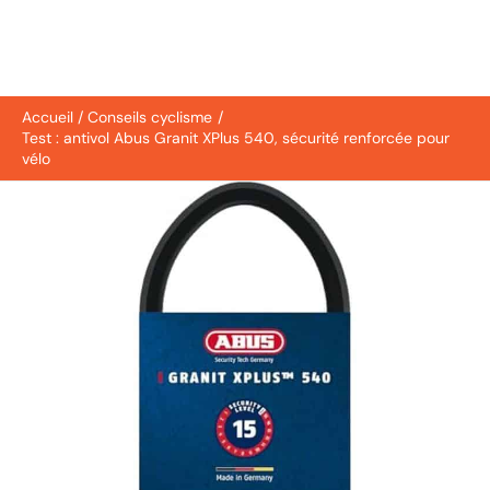
Accueil
Conseils cyclisme
Test : antivol Abus Granit XPlus 540, sécurité renforcée pour
vélo