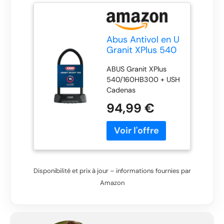
Abus Antivol en U
Granit XPlus 540
+ Support USH -
ABUS Granit XPlus
antivol pour vélo
540/160HB300 + USH
avec Arceau de
Cadenas
13 mm
d'épaisseur et
94,99 €
Cylindre XPlus
Niveau de
sécurité 15-300
mm Hauteur
d'arceau, Noir
Disponibilité et prix à jour – informations fournies par
Amazon