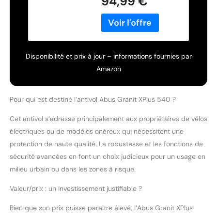
94,99 €
Niveau de sécurité
15-300 mm
Hauteur d'arceau,
Noir
Disponibilité et prix à jour – informations fournies par
Amazon
Pour qui est destiné l’antivol Abus Granit XPlus 540 ?
Cet antivol s’adresse principalement aux propriétaires de vélos
électriques ou de modèles onéreux qui nécessitent une
protection de haute qualité. La robustesse et les fonctions de
sécurité avancées en font un choix judicieux pour un usage en
milieu urbain ou dans les zones à risque.
Valeur/prix : un investissement justifiable ?
Bien que son prix puisse paraître élevé, l’Abus Granit XPlus