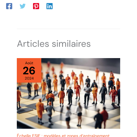
d'entrer dans le cylindre de serrure et empêcher le cylindre de
rouille. Avec 3 touches:Le paquet de serrure de chaîne de vélo
contient 3 clés, ce qui est unique et rend le vol plus difficile. Sûr
et largement utilisé:Le verrouillage de chaîne de vélo résistant à
l'usure et aux coupures améliore la sécurité et convient aux
vélos, aux véhicules électriques, aux motos, aux poussettes, aux
pelleteuses à gazon, aux barbecues, aux portes de clôture et à
d'autres articles nécessitant la protection du verrouillage de
chaîne de vélo.
Articles similaires
Août
26
2024
Échelle ESIE : modèles et zones d’entraînement