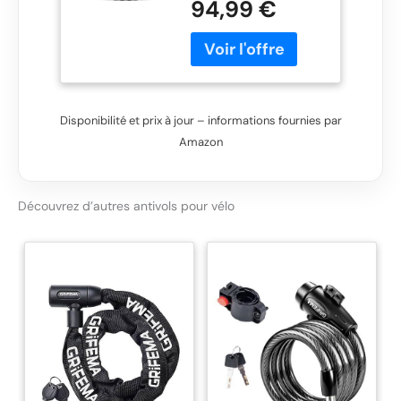
94,99 €
Cylindre XPlus
Niveau de
sécurité 15-300
mm Hauteur
d'arceau, Noir
Disponibilité et prix à jour – informations fournies par
Amazon
Découvrez d’autres antivols pour vélo