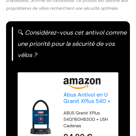
d’épaisseur,
affirme sa robustesse
. Ce produit est destiné aux
propriétaires de vélos recherchant une sécurité optimale.
🔍
Considérez-vous cet antivol comme
une priorité pour la sécurité de vos
vélos ?
Abus Antivol en U
Granit XPlus 540 +
Support USH -
ABUS Granit XPlus
antivol pour vélo
540/160HB300 + USH
avec Arceau de 13
Cadenas
mm d'épaisseur et
Cylindre XPlus