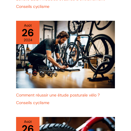
Conseils cyclisme
Août
26
2024
Comment réussir une étude posturale vélo ?
Conseils cyclisme
Août
26