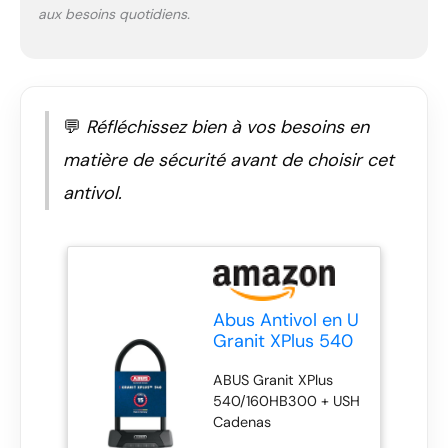
aux besoins quotidiens.
💬
Réfléchissez bien à vos besoins en
matière de sécurité avant de choisir cet
antivol.
Abus Antivol en U
Granit XPlus 540
+ Support USH -
ABUS Granit XPlus
antivol pour vélo
540/160HB300 + USH
avec Arceau de
Cadenas
13 mm
d'épaisseur et