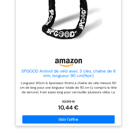
d'oublier le cadenas à
clé] Le cadenas à chaîne est
combinaison, le cadenas à
fourni avec deux clés
chaîne est équipé de 2 clés
mécaniques ; vous n’avez donc
mécaniques pour éviter toute
pas à craindre de les perdre.
perte. [Conception intime] Le
Veuillez insérer la clé à fond
cylindre de serrure de scooter
avant de la tourner. [Conception
est conçu avec un couvercle
bien pensée] Le cylindre de
étanche à l'eau et à la poussière,
serrure est doté d'une
la clé est également unique et la
conception étanche à l'eau et à
fonction antivol est plus
la poussière pour une durabilité
puissante.
accrue.
SPGOOD Antivol de vélo avec 3 clés, chaîne de 6
mm, longueur 90 cm(Noir)
Longueur 90cm & épaisseur 6mm:La chaîne de vélo mesure 90
cm de long pour une longueur totale de 110 cm (y compris la tête
de serrure). Il est assez long pour verrouiller plusieurs vélos. La
chaîne est faite d'acier spécial trempé avec une épaisseur de 6
mm, ce qui permet d'éviter le cisaillement et le vol. Couvre tissu
10,99 €
en nylon de haute qualité:La gaine en tissu de la chaîne de vélo
10,44 €
est faite de matériau en nylon durci, ce qui peut non seulement
protéger contre les rayons UV et prolonger la durée de vie de la
chaîne de vélo, mais également empêcher la chaîne interne de
rayer le vélo. Conception de couverture imperméable à l'eau:Le
couvercle imperméable à l'eau est conçu à l'embouchure de la
serrure de la chaîne de vélo pour empêcher la pluie et la neige