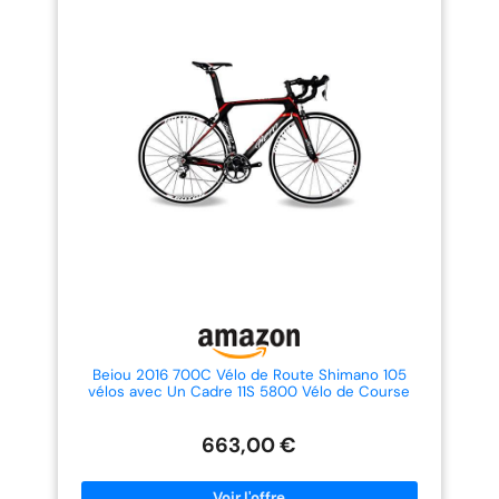
stable selle résistant à l'usure, un
cou. Le choix idéal et rassurant
design ergonomique, un bon
pour votre premier vélo de route
confort et parfaitement adapté
TRANSMISSION INTUITIVE 2X8
à la pente du corps pédale
AVEC DOUBLES COMMANDES :
antidérapante, économiser de
Poignées S-ride R400 intégrées
l'espace, plus de travail
pour un contrôle unifié (freinage
d'économie d'équitation
et changement de vitesse en un
panneau d'augmentation, une
geste), associées aux dérailleurs
bonne performance anti-
Shimano fiables pour un passage
dérapage
fluide sur 16 vitesses PNEUS 28C
& FREINS C FIAB LES : Les pneus
28c plus larges allient confort et
faible résistance au roulement,
tandis que les freins à étrier
latéral éprouvés offrent une
puissance de freinage constante
et puissante en toutes
conditions 5 TAILLES POUR UN
AJUSTEMENT PRÉCIS : XS
(460mm) 155-160cm, S (480mm)
160-165cm, M (500mm) 165-
170cm, L (520mm) 170-175cm, XL
(540mm) 175cm+. Mesurez-vous
Beiou 2016 700C Vélo de Route Shimano 105
pour garantir un réglage parfait
vélos avec Un Cadre 11S 5800 Vélo de Course
et efficace
T800-M40 Fibre de Carbone Aero 18,3 LB Ultra
léger Cb013A-2 (Noir et Rouge, 500 mm)
663,00 €