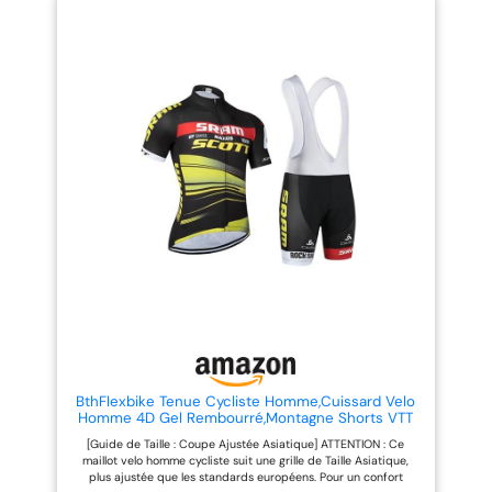
manches courtes est
idéales pour transporter
spécialement conçu pour
facilement votre smartphone,
s'adapter à la forme de votre
des barres énergétiques, des
selle de vélo, les coussinets de
clés ou d’autres accessoires
gel 5D cousus peuvent protéger
essentiels lors de vos sorties à
la friction entre votre hanche et
vélo. ✔️ Ajustement stable avec
la selle de vélo, s'adapter plus
bandes antidérapantes : Le
étroitement et soulager les
short est conçu avec des inserts
douleurs à la hanche. lors de
antidérapants au niveau des
longs trajets. Léger et durable :
jambes, qui maintiennent le
les vêtements de cyclisme sont
vêtement parfaitement en place,
fabriqués dans un matériau
évitent les déplacements et
léger avec une bonne finition et
améliorent la stabilité pendant le
des coutures adaptées au
pédalage. ✔️ Confort supérieur
cyclisme. Ces vêtements de
avec rembourrage en gel 5D : Le
cyclisme conviennent à tous les
cuissard à bretelles est équipé
niveaux de cyclistes, y compris
d’une peau de chamois
les cyclistes sur route et les
ergonomique en gel 5D haute
vététistes. Conception
densité, conçue pour réduire la
réfléchissante : la combinaison
pression, les vibrations et les
de cyclisme à manches courtes
frottements sur la selle,
pour hommes est dotée d'un
garantissant un confort optimal
motif réfléchissant sur le dos de
même sur de longues distances.
la chemise pour garantir votre
✔️ Ensemble polyvalent pour
sécurité lorsque vous roulez la
tous les types de cyclisme :
BthFlexbike Tenue Cycliste Homme,Cuissard Velo
nuit. Conception antidérapante
Parfait pour le cyclisme sur
Homme 4D Gel Rembourré,Montagne Shorts VTT
sur les jambes du pantalon : la
route, le VTT et le spinning en
Respirant Vêtements de Cyclisme Sports Tee Shirt
[Guide de Taille : Coupe Ajustée Asiatique] ATTENTION : Ce
combinaison de cyclisme à
intérieur, cet ensemble maillot +
3 Poches
maillot velo homme cycliste suit une grille de Taille Asiatique,
manches courtes a une
cuissard offre des performances
plus ajustée que les standards européens. Pour un confort
conception antidérapante sur le
fiables et un excellent confort,