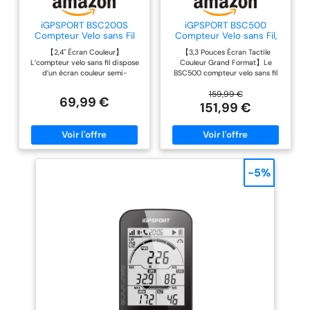
iGPSPORT BSC200S
iGPSPORT BSC500
Compteur Velo sans Fil
Compteur Velo sans Fil,
Navigation Route Longue
Tactile 3,3" Map Vocale
【2,4" Écran Couleur】
【3,3 Pouces Écran Tactile
Autonomie
Navigation
L’compteur velo sans fil dispose
Couleur Grand Format】Le
d’un écran couleur semi-
BSC500 compteur velo sans fil
transmissif de 2,4'', plus clair
offre un écran couleur HD
sous une forte lumière. Et de 6
transflectif, lumineux et
159,99 €
69,99 €
boutons 6 boutons, facile à
contrasté, lisible en plein soleil
151,99 €
utiliser. Nouvelle fonction de
comme en sous-bois. La
rappel du coucher du soleil, le
luminosité s’ajuste
rétroéclairage de l’écran peut
automatiquement selon
ajuster automatiquement la
l’environnement. Grâce au
luminosité en fonction de l’heure
double contrôle tactile +
du lever et du coucher du soleil,
boutons, consultez vitesse,
-5%
ou peut être réglé manuellement.
fréquence cardiaque et
【Navigation D'Itinéraire
navigation d’un coup d’œil,
Colorée】Connectez-vous à
même sous la pluie avec
l'application iGPSPORT pour
l’étanchéité IPX7. 【Navigation
créer et transférer facilement
Cartographique Intelligente】
des itinéraires vers votre
Planifiez vos itinéraires dans
compteur GPS velo. Lors de la
l’application iGPSPORT ou
navigation, elle affiche des
importez-les depuis Strava,
informations importantes telles
Komoot et fichiers GPX. Avec les
que les indications de route, les
cartes hors ligne, la navigation
noms des rues et la distance
en un clic et la reprise
restante. La Fonction d'alerte de
automatique après
déviation vous aide à rester sur
redémarrage, le compteur velo