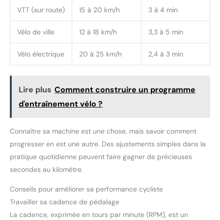
en temps réel le niveau de batterie et le niveau d’assistance PAS
VTT (sur route)
15 à 20 km/h
3 à 4 min
directement sur l’instrument de bord intégré. Le phare LED
avant s’active en appuyant longuement sur la touche « + » ; il
améliore la visibilité, tandis que la certification IP65 assure une
Vélo de ville
12 à 18 km/h
3,3 à 5 min
bonne résistance à la pluie et aux éclaboussures. 【Structure
robuste & adaptation universelle】Cadre en acier au carbone
supportant jusqu’à 120 kg, selle réglable pour les utilisateurs de
Vélo électrique
20 à 25 km/h
2,4 à 3 min
155 à 185 cm, garantissant une position confortable sur ce vélo
électrique.
Lire plus
Comment construire un programme
d'entraînement vélo ?
Connaître sa machine est une chose, mais savoir comment
progresser en est une autre. Des ajustements simples dans la
pratique quotidienne peuvent faire gagner de précieuses
secondes au kilomètre.
Conseils pour améliorer sa performance cycliste
Travailler sa cadence de pédalage
La cadence, exprimée en tours par minute (RPM), est un