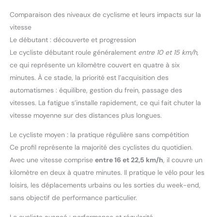
vélo homme s'adapte à tous les terrains, du bitume aux sentiers.
Que vous cherchiez un maillot de velo route homme ou des
Comparaison des niveaux de cyclisme et leurs impacts sur la
vêtements de cyclisme homme robustes pour le Gravel, cette
tenue de velo homme répond à tous vos besoins.
vitesse
Le débutant : découverte et progression
Le cycliste débutant roule généralement
entre 10 et 15 km/h
,
ce qui représente un kilomètre couvert en quatre à six
minutes. À ce stade, la priorité est l’acquisition des
automatismes : équilibre, gestion du frein, passage des
vitesses. La fatigue s’installe rapidement, ce qui fait chuter la
vitesse moyenne sur des distances plus longues.
Le cycliste moyen : la pratique régulière sans compétition
Ce profil représente la majorité des cyclistes du quotidien.
Avec une vitesse comprise
entre 16 et 22,5 km/h
, il couvre un
kilomètre en deux à quatre minutes. Il pratique le vélo pour les
loisirs, les déplacements urbains ou les sorties du week-end,
sans objectif de performance particulier.
Le cycliste avancé : performance et régularité