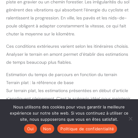
piste en gravier ou un chemin forestier. Les irrégularités du sol
génèrent des vibrations qui absorbent l’énergie du cycliste et
ralentissent la progression. En ville, les pavés et les nids-de-
poule obligent à adapter constamment la vitesse, ce qui fait
chuter la moyenne sur le kilomètre.
Ces conditions extérieures varient selon les itinéraires choisis.
Analyser le terrain en amont permet d’établir des estimations
de temps beaucoup plus fiables.
Estimation du temps de parcours en fonction du terrain
Terrain plat : la référence de base
Sur terrain plat, les estimations présentées en début d’article
s’appliquent pleinement. C’est le scénario idéal pour maintenir
une vitesse constante et prévisible.
Un cycliste moyen
Nous utilisons des cookies pour vous garantir la meilleure
expérience sur notre site web. Si vous continuez à utiliser ce
couvrira un kilomètre en deux à quatre minutes
sans
site, nous supposerons que vous en êtes satisfait.
variation notable liée au relief.
Oui
Non
Politique de confidentialité
Terrain vallonné : l’alternance effort-récupération