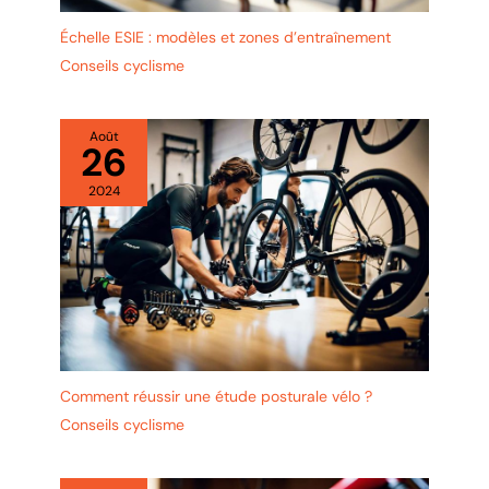
Échelle ESIE : modèles et zones d’entraînement
Conseils cyclisme
Août
26
2024
Comment réussir une étude posturale vélo ?
Conseils cyclisme