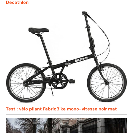
Decathlon
Test : vélo pliant FabricBike mono-vitesse noir mat