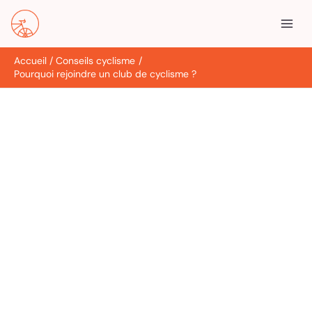
Aller
R
au
e
contenu
c
Accueil
Conseils cyclisme
h
Pourquoi rejoindre un club de cyclisme ?
e
r
c
h
e
r