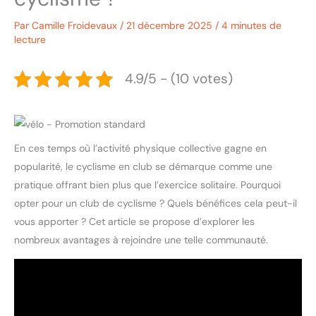
Par
Camille Froidevaux
/
21 décembre 2025
/
4 minutes de
lecture
4.9/5 - (10 votes)
En ces temps où l’activité physique collective gagne en
popularité, le cyclisme en club se démarque comme une
pratique offrant bien plus que l’exercice solitaire. Pourquoi
opter pour un club de cyclisme ? Quels bénéfices cela peut-il
vous apporter ? Cet article se propose d’explorer les
nombreux avantages à rejoindre une telle communauté.