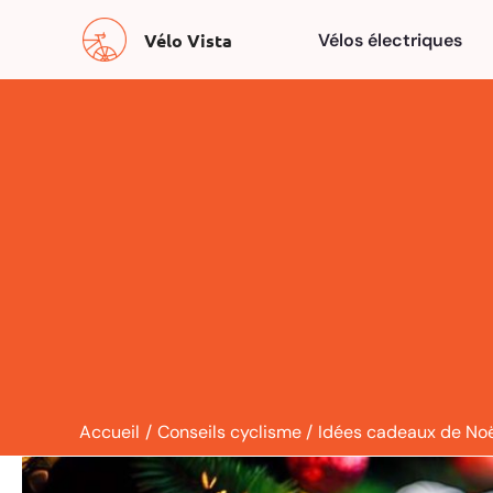
Aller
Vélo Vista
Vélos électriques
au
contenu
Accueil
Conseils cyclisme
Idées cadeaux de Noë