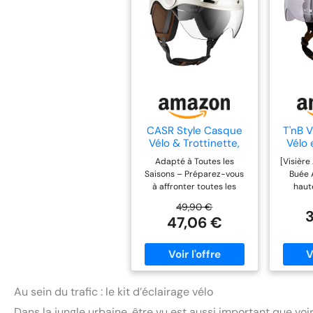
CASR Style Casque
T'nB 
Vélo & Trottinette,
Vélo 
Urbain, Adulte
Éle
Adapté à Toutes les
[Visière
Homme, Femme -
Homm
Saisons – Préparez-vous
Buée 
Crème L
à affronter toutes les
haut
conditions météo : visière
traitée
49,90 €
claire idéale pour les
rayures,
47,06 €
journées ensoleillées,
bloquer 
cache-oreilles doux pour
protège
les temps froids. Confort
la plui
Ajustable – Obtenez un
de la
maintien parfait grâce à
rouler
un système de réglage
et pr
Au sein du trafic : le kit d’éclairage vélo
rotatif précis, pour un
agréab
Dans la jungle urbaine, être vu est aussi important que voi
port personnalisé et un
[Protec