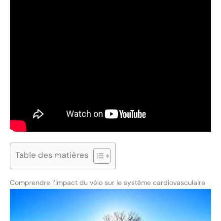
Table des matières
Comprendre l’impact du vélo sur le système cardiovasculaire