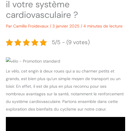
il votre système
cardiovasculaire ?
Par
Camille Froidevaux
/
3 janvier 2025
/
4 minutes de lecture
5/5 - (9 votes)
Le vélo, cet engin à deux roues qui a su charmer petits et
grands, est bien plus qu’un simple moyen de transport ou un
loisir. En effet, il est de plus en plus reconnu pour ses
nombreux avantages sur la santé, notamment le renforcement
du système cardiovasculaire. Partons ensemble dans cette
exploration des bienfaits du cyclisme sur notre cœur.