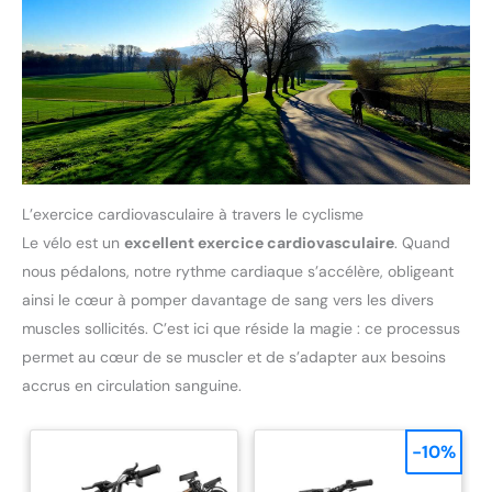
L’exercice cardiovasculaire à travers le cyclisme
Le vélo est un
excellent exercice cardiovasculaire
. Quand
nous pédalons, notre rythme cardiaque s’accélère, obligeant
ainsi le cœur à pomper davantage de sang vers les divers
muscles sollicités. C’est ici que réside la magie : ce processus
permet au cœur de se muscler et de s’adapter aux besoins
accrus en circulation sanguine.
-10%