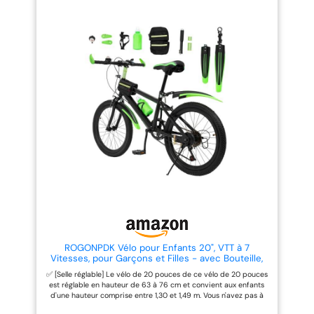
sans balais de 250 W peut
alliage d’aluminium durable, le
atteindre une vitesse de 25
cadre combine légèreté et
km/h, pour fournir une puissance
robustesse et supporte une
suffisante pour une accélération
charge maximale de 150 kg,
et une montée en douceur.
convenant à de nombreux
Rendant le pédalage plus fluide
cyclistes adultes. Suspension
et agréable Sécurité et confort
Avant pour un Meilleur Confort
améliorés : double suspension et
de Conduite: La fourche à
amortisseur de selle, qui
suspension avant réduit les
réduisent efficacement les
impacts dus aux surfaces
vibrations et améliorent la
irrégulières et améliore le
sécurité pour une conduite
confort et la stabilité sur les
fluide sur des terrains
chemins de gravier, sentiers
accidentés. Le phare LED
forestiers ou routes en mauvais
lumineux et le feu arrière de
état. Freins à Disque pour un
frein assurent la visibilité, tandis
Contrôle Fiable: Équipé de freins
que les pneus antidérapants
à disque, ce vélo offre une
améliorent la stabilité 3 modes
puissance de freinage constante
de conduite : mode normal,
et fiable par temps sec ou
mode pédalage assisté, mode
humide, garantissant une
vélo électrique. Le mode de
conduite plus sûre au quotidien
vitesse peut être sélectionné
et en extérieur. Pneus Gonflables
librement, adapté aux cyclistes
26 Pouces pour Terrains Variés:
de tous âges et niveaux
Les pneus pneumatiques de 26
ROGONPDK Vélo pour Enfants 20", VTT à 7
d'expérience 【Portable et
pouces assurent une bonne
Vitesses, pour Garçons et Filles - avec Bouteille,
pratique】Cette e-bike pliante
adhérence et une absorption
Housse, Clochette, Vélo en Acier au Carbone -
✅ [Selle réglable] Le vélo de 20 pouces de ce vélo de 20 pouces
pour les adolescents et les
efficace des chocs sur l’asphalte,
Capacité : 85 kg, Kids Bike, VTT Enfants
est réglable en hauteur de 63 à 76 cm et convient aux enfants
adultes mesure 755x520x625mm
le gravier et les sentiers légers.
d'une hauteur comprise entre 1,30 et 1,49 m. Vous n'avez pas à
et pèse 24,5kg, est dotée d'un
Le porte-bidon intégré permet
vous soucier que votre enfant grandisse trop vite et que vous
siège réglable et d'un cadre
un accès facile à l’hydratation