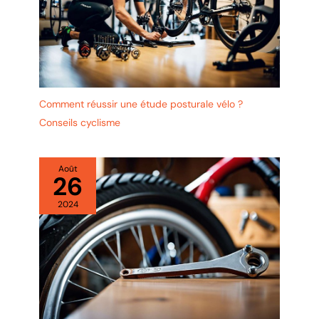
Comment réussir une étude posturale vélo ?
Conseils cyclisme
Août
26
2024