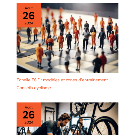
Août
26
2024
Échelle ESIE : modèles et zones d’entraînement
Conseils cyclisme
Août
26
2024