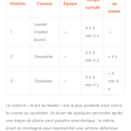
Position
Coureur
Équipe
au
cumulé
leader
Leader
X h X
1
(maillot
—
—
min X s
jaune)
X h X
2
Deuxième
—
+ X s
min X s
+ X
X h X
3
Troisième
—
min X
min X s
s
La colonne « écart au leader » est la plus parlante pour suivre
la course au quotidien. Un écart de quelques secondes après
une étape de plaine peut paraître anecdotique ; le même
écart en montagne peut représenter une victoire défensive