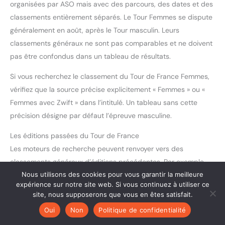
organisées par ASO mais avec des parcours, des dates et des
classements entièrement séparés. Le Tour Femmes se dispute
généralement en août, après le Tour masculin. Leurs
classements généraux ne sont pas comparables et ne doivent
pas être confondus dans un tableau de résultats.
Si vous recherchez le classement du Tour de France Femmes,
vérifiez que la source précise explicitement « Femmes » ou «
Femmes avec Zwift » dans l’intitulé. Un tableau sans cette
précision désigne par défaut l’épreuve masculine.
Les éditions passées du Tour de France
Les moteurs de recherche peuvent renvoyer vers des
classements généraux d’éditions précédentes. Par exemple,
Nous utilisons des cookies pour vous garantir la meilleure
une page de classement général du Tour de France 2025 est
expérience sur notre site web. Si vous continuez à utiliser ce
datée du 27 juillet 2025 — soit la fin de cette édition. Ces
site, nous supposerons que vous en êtes satisfait.
données historiques sont utiles pour les comparaisons, mais
Oui
Non
Politique de confidentialité
elles ne reflètent pas la course en cours. Vérifiez toujours