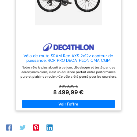
vitesses-Cadre: 100.0% Carbone
12 vitesses-Cadre: 100.0%
Carbone
Vélo de route SRAM Red AXS 2x12v capteur de
puissance, RCR PRO DECATHLON CMA CGM
Notre vélo le plus abouti à ce jour, développé et testé par des
aérodynamiciens, il est un équilibre parfait entre performance
pure et plaisir de rouler.-Ce vélo a été pensé pour les coursiers,
ceux pour qui l'équilibre aéro, légèreté et rigidité est une
obsession. Le RCR pour RACER porte son ADN dans son nom.-
8 999,99 €
aérodynamisme::Cadre et fourche validés en soufflerie
8 499,99 €
rendement::Cadre et fourche 100 % carbone super haut module
légèreté::6,7 kg en taille M fluidité de pédalage::Nouveau groupe
SRAM RED AXS E1 Transmission électrique 2x12 (48/35 - 10/33)-
Cadre Carbone: 100.0% Carbone