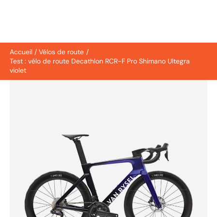
Accueil
Vélos de route
Test : vélo de route Decathlon RCR-F Pro Shimano Ultegra
violet