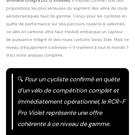
Shimano Ultegra Di2 12 vitesses
, s’impose comme l’une des
propositions les plus sérieuses du segment des vélos de route
aérodynamiques haut de gamme. Conçu pour les cyclistes en
quête de performance sur des parcours roulants à vallonnés,
ce vélo en carbone ultra haut module embarque un capteur
de puissance intégré et des roues carbone Swiss Side. Mais ce
niveau d’équipement s’adresse-t-il vraiment à tout le monde ?
Voici notre analyse complète.
🔍
Pour un cycliste confirmé en quête
d’un vélo de compétition complet et
immédiatement opérationnel, le RCR-F
Pro Violet représente une offre
cohérente à ce niveau de gamme.