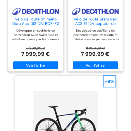
Velo de route Shimano
Vélo de route Sram Red
Dura Ace Di2 12V, RCR-F2
AXS E1 12V capteur de
Pro Noir
puissance, RCR-F Pro
Développé en soufflerie en
Développé en soufflerie en
signature
partenariat avec Swiss Side et
partenariat avec Swiss Side et
utilisé en course par les coureurs
utilisé en course par les coureurs
professionnels de Decathlon -
professionnels de Decathlon -
CMA CGM, le velo de route RCR-
CMA CGM, le velo de route RCR-
8 999,99 €
8 999,99 €
F est destiné aux coursiers prêts
F est destiné aux coursiers prêts
7 999,99 €
7 999,99 €
à performer-Bienvenue dans le
à performer-Bienvenue dans le
programme RCR-F le vélo de
programme RCR-F le vélo de
route Aéro le plus rapide du
route Aéro le plus rapide du
marché! Aérodynamisme,
marché! Aérodynamisme,
rigidité et haut rendement en
rigidité et haut rendement en
sont les ingrédients principaux.-
sont les ingrédients principaux.-
-6%
aérodynamisme::Cadre et
aérodynamisme::Cadre et
fourche développés en
fourche développés en
soufflerie avec notre partenaire
soufflerie avec notre partenaire
Swiss Side rendement::Cadre et
Swiss Side rendement::Cadre et
fourche Van Rysel carbone
fourche Van Rysel carbone
Super Haut Module. poids::7,5 kg
Super Haut Module.
en Taille M Montage tubeless
rigidité::Layup "Pro" Rigidité
rigidité::Layup "Pro" Rigidité
supérieure au RCR Pro de 7% sur
supérieure au RCR Pro de 7% sur
le head tube poids::7,4 kg en
le head tube précision::Groupe
Taille M Montage tubeless
Shimano Dura ace DI2 12
précision::Groupe Sram RED AXS