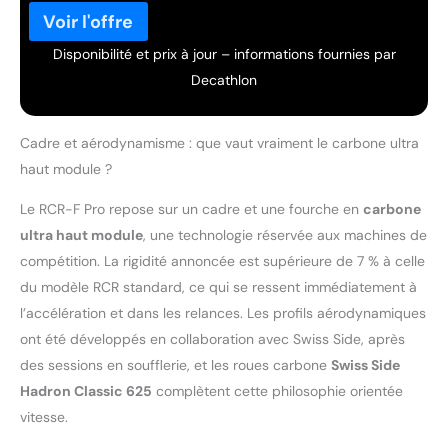
Disponibilité et prix à jour – informations fournies par
Decathlon
Cadre et aérodynamisme : que vaut vraiment le carbone ultra
haut module ?
Le RCR-F Pro repose sur un cadre et une fourche en
carbone
ultra haut module
, une technologie réservée aux machines de
compétition. La rigidité annoncée est supérieure de 7 % à celle
du modèle RCR standard, ce qui se ressent immédiatement à
l’accélération et dans les relances. Les profils aérodynamiques
ont été développés en collaboration avec Swiss Side, après
des sessions en soufflerie, et les roues carbone
Swiss Side
Hadron Classic 625
complètent cette philosophie orientée
vitesse.