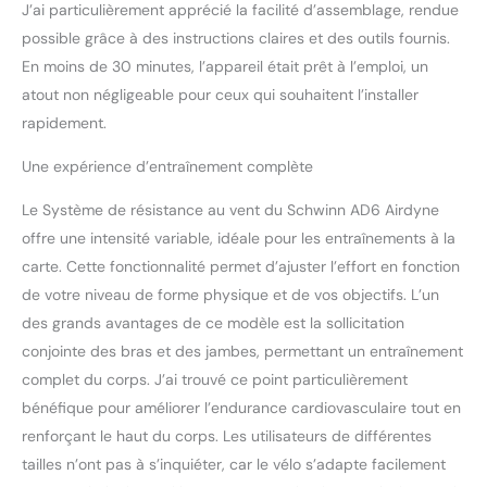
J’ai particulièrement apprécié la facilité d’assemblage, rendue
Grand siège rembourré
possible grâce à des instructions claires et des outils fournis.
pour plus de confort
En moins de 30 minutes, l’appareil était prêt à l’emploi, un
Intégré support pour
bouteille d'eau Quatre
atout non négligeable pour ceux qui souhaitent l’installer
portes afin de garantir la
rapidement.
stabilité Roulettes de
transport Fréquence
Une expérience d’entraînement complète
cardiaque télémétrique
sangle pectorale
Le Système de résistance au vent du Schwinn AD6 Airdyne
compatible (non inclus)
offre une intensité variable, idéale pour les entraînements à la
carte. Cette fonctionnalité permet d’ajuster l’effort en fonction
de votre niveau de forme physique et de vos objectifs. L’un
des grands avantages de ce modèle est la sollicitation
conjointe des bras et des jambes, permettant un entraînement
complet du corps. J’ai trouvé ce point particulièrement
bénéfique pour améliorer l’endurance cardiovasculaire tout en
renforçant le haut du corps. Les utilisateurs de différentes
tailles n’ont pas à s’inquiéter, car le vélo s’adapte facilement