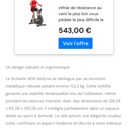
d'appartement
infinie de résistance au
vent le plus loin vous
pédale la plus difficile la
résistance Vent écran lire
543,00 €
et accessoires de rack
sont disponibles (vendus
séparément)
Entraînement du haut et
du bas du corps
simultanément ou
Un design robuste et ergonomique
indépendamment
Console en permanence
Le Schwinn AD6 Airdyne se distingue par sa structure
montre 6 indicateurs de
séance d'entraînement,
métallique robuste, pesant environ 52,2 kg. Cette solidité
plus besoin d'attendre
garantit une stabilité remarquable lors de l’utilisation, même
que les afficheurs et a
pendant les séances intenses. Avec des dimensions de 126,24
revmeter jauge de tr/min
x 65,28 x 129,29 cm, il s’intègre parfaitement dans un espace
Nouvelle jauge de
revmeter tr/min est une
dédié au sport à domicile. Le vélo arbore une élégante couleur
façon amusante visuelle
noire, conférant un aspect moderne et discret à votre intérieur.
pour voir vos efforts