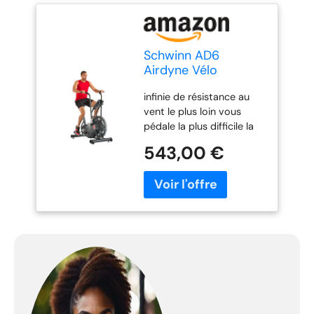
Schwinn AD6
Airdyne Vélo
d'appartement
infinie de résistance au
vent le plus loin vous
pédale la plus difficile la
résistance Vent écran lire
543,00 €
et accessoires de rack
sont disponibles (vendus
séparément)
Entraînement du haut et
du bas du corps
simultanément ou
indépendamment
Console en permanence
montre 6 indicateurs de
séance d'entraînement,
plus besoin d'attendre