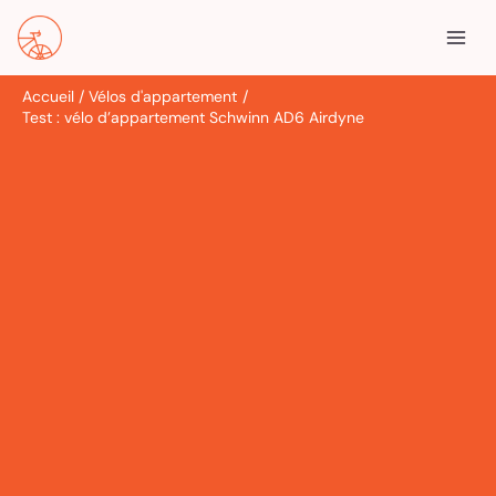
Aller
R
au
e
contenu
c
Accueil
Vélos d'appartement
h
Test : vélo d’appartement Schwinn AD6 Airdyne
e
r
c
h
e
r