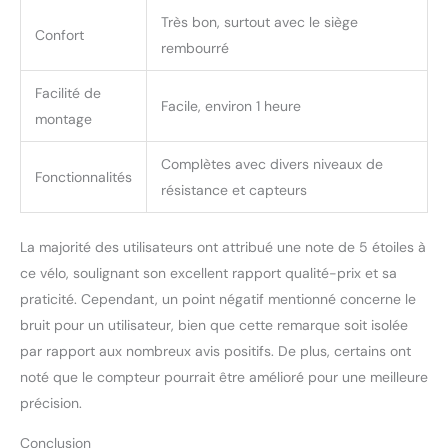
d'appartement pliable
Très bon, surtout avec le siège
avec dossier est équipé
Confort
d'un coussin arrière
rembourré
amélioré, fabriqué avec
des matériaux doux et
Facilité de
Facile, environ 1 heure
confortables, pour
montage
assurer un soutien
maximal pendant les
Complètes avec divers niveaux de
entraînements. En
Fonctionnalités
résistance et capteurs
combinaison avec le
siège réglable et la
hauteur du guidon, vous
La majorité des utilisateurs ont attribué une note de 5 étoiles à
pourrez trouver la
ce vélo, soulignant son excellent rapport qualité-prix et sa
position d'exercice la plus
praticité. Cependant, un point négatif mentionné concerne le
confortable. Cette
amélioration offre un
bruit pour un utilisateur, bien que cette remarque soit isolée
confort même pendant
par rapport aux nombreux avis positifs. De plus, certains ont
les séances prolongées,
noté que le compteur pourrait être amélioré pour une meilleure
vous permettant de vous
précision.
entraîner sans souci
【Facile à utiliser, facile à
Conclusion
ranger】La bicyclette