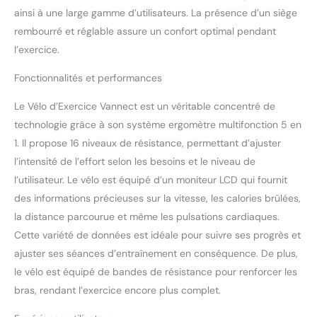
ainsi à une large gamme d’utilisateurs. La présence d’un siège
assure un
fonctionnement
rembourré et réglable assure un confort optimal pendant
silencieux, ce qui le rend
l’exercice.
parfait pour une
utilisation à la maison,
Fonctionnalités et performances
même dans des espaces
partagés ou pendant les
Le Vélo d’Exercice Vannect est un véritable concentré de
heures de tranquillité
technologie grâce à son système ergomètre multifonction 5 en
【Écran LCD et moniteur
1. Il propose 16 niveaux de résistance, permettant d’ajuster
de fréquence cardiaque】
l’intensité de l’effort selon les besoins et le niveau de
L’écran LCD et le
détecteur de fréquence
l’utilisateur. Le vélo est équipé d’un moniteur LCD qui fournit
cardiaque surveillent en
des informations précieuses sur la vitesse, les calories brûlées,
temps réel le rythme
la distance parcourue et même les pulsations cardiaques.
cardiaque, les calories
Cette variété de données est idéale pour suivre ses progrès et
brûlées, la distance
parcourue et la vitesse de
ajuster ses séances d’entraînement en conséquence. De plus,
pédalage, vous aidant à
le vélo est équipé de bandes de résistance pour renforcer les
mieux gérer votre
bras, rendant l’exercice encore plus complet.
condition physique et à
optimiser vos