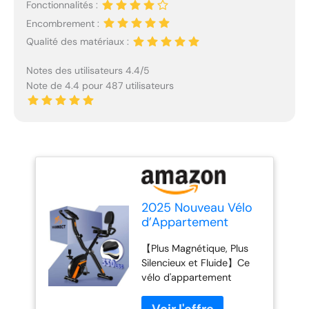
Fonctionnalités :
Encombrement :
Qualité des matériaux :
Notes des utilisateurs 4.4/5
Note de 4.4 pour 487 utilisateurs
2025 Nouveau Vélo
d’Appartement
Pliable, Vannect Vélo
【Plus Magnétique, Plus
d’Exercice avec
Silencieux et Fluide】Ce
Moniteur LCD et
vélo d'appartement
Mesure du Pouls
pliable est équipé d'un
Manuel, Velo d
système de résistance
Appartement