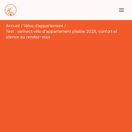
Aller
R
au
e
contenu
c
Accueil
Vélos d'appartement
h
Test : vannect vélo d’appartement pliable 2025, confort et
e
silence au rendez-vous
r
c
h
e
r