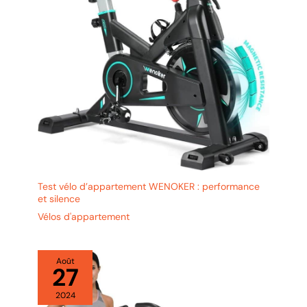
amélioration offre un
confort même pendant
les séances prolongées,
vous permettant de vous
entraîner sans souci
【Facile à utiliser, facile à
ranger】La bicyclette
d'appartement est
conçue pour offrir une
expérience utilisateur
simple et intuitive. Grâce
à son design compact et
au système de poulie
Test vélo d’appartement WENOKER : performance
inférieure, il est facile à
et silence
déplacer et à ranger
Vélos d'appartement
lorsqu'il n'est pas utilisé.
Vous pouvez profiter d'un
entraînement sans
complications et ensuite
Août
27
la ranger facilement dans
des espaces réduits, ce
2024
qui la rend idéale pour