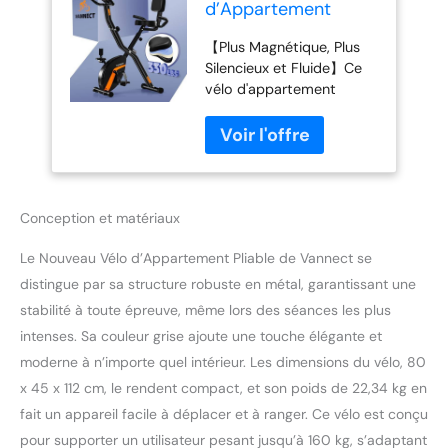
d’Appartement
Pliable, Vannect Vélo
【Plus Magnétique, Plus
d’Exercice avec
Silencieux et Fluide】Ce
Moniteur LCD et
vélo d'appartement
Mesure du Pouls
pliable est équipé d'un
Manuel, Velo d
système de résistance
Appartement
magnétique mis à jour
Silencieux et
avec 16 niveaux de
Confortable,
résistance, conçu pour
Rangement Pliable,
offrir une expérience de
Charge Maximale
Conception et matériaux
cyclisme plus fluide et
150 kg
silencieuse que jamais. Le
Le Nouveau Vélo d’Appartement Pliable de Vannect se
mécanisme magnétique
distingue par sa structure robuste en métal, garantissant une
amélioré réduit la friction
stabilité à toute épreuve, même lors des séances les plus
et le bruit, garantissant
intenses. Sa couleur grise ajoute une touche élégante et
des transitions sans
moderne à n’importe quel intérieur. Les dimensions du vélo, 80
effort entre les niveaux
de résistance. Que vous
x 45 x 112 cm, le rendent compact, et son poids de 22,34 kg en
fassiez un échauffement
fait un appareil facile à déplacer et à ranger. Ce vélo est conçu
léger ou un entraînement
pour supporter un utilisateur pesant jusqu’à 160 kg, s’adaptant
intense, le design avancé