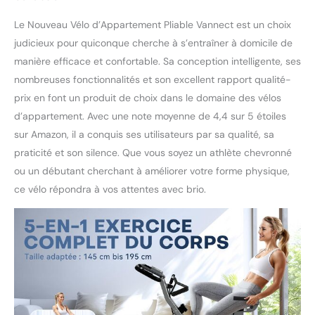
d'appartement est
Le Nouveau Vélo d’Appartement Pliable Vannect est un choix
conçue pour offrir une
judicieux pour quiconque cherche à s’entraîner à domicile de
expérience utilisateur
simple et intuitive. Grâce
manière efficace et confortable. Sa conception intelligente, ses
à son design compact et
nombreuses fonctionnalités et son excellent rapport qualité-
au système de poulie
prix en font un produit de choix dans le domaine des vélos
inférieure, il est facile à
d’appartement. Avec une note moyenne de 4,4 sur 5 étoiles
déplacer et à ranger
lorsqu'il n'est pas utilisé.
sur Amazon, il a conquis ses utilisateurs par sa qualité, sa
Vous pouvez profiter d'un
praticité et son silence. Que vous soyez un athlète chevronné
entraînement sans
ou un débutant cherchant à améliorer votre forme physique,
complications et ensuite
ce vélo répondra à vos attentes avec brio.
la ranger facilement dans
des espaces réduits, ce
qui la rend idéale pour
tout environnement
domestique
【𝐀𝐂𝐐𝐔𝐈𝐒𝐈𝐓𝐈𝐎𝐍 𝐒𝐀𝐍𝐒
𝐒𝐎𝐔𝐂𝐈𝐒】Nous offrons 12
mois de garantie et vos
préoccupations