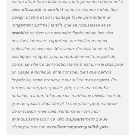
est un atout formidable pour toute personne cherchant à
partagés ou pendant les
allier
efficacité
et
confort
dans un espace réduit. Son
heures de tranquillité
【Écran LCD et moniteur
design pliable et son montage facile permettent un
de fréquence cardiaque】
rangement optimal, tandis que sa robustesse et sa
L’écran LCD et le
stabilité
en font un partenaire fiable même lors des
détecteur de fréquence
sessions intenses. J’apprécie particulièrement sa
cardiaque surveillent en
temps réel le rythme
polyvalence avec ses 16 niveaux de résistance et les
cardiaque, les calories
élastiques intégrés pour un entraînement complet du
brûlées, la distance
corps. Le silence de fonctionnement est un vrai plus pour
parcourue et la vitesse de
un usage à domicile, et la console, bien que parfois
pédalage, vous aidant à
mieux gérer votre
imprécise, reste pratique pour suivre mes progrès. En
condition physique et à
termes de rapport qualité-prix, c’est une véritable
optimiser vos
aubaine, d’autant plus que les matériaux utilisés sont de
entraînements
grande qualité. Seul bémol, le compteur peut manquer
【Robustesse et
Durabilité】La bicyclette
de précision, mais cela n’entame en rien mon
d’appartement pour la
enthousiasme pour ce vélo d’appartement qui se
maison est conçue pour
distingue par son
excellent rapport qualité-prix
.
supporter un poids