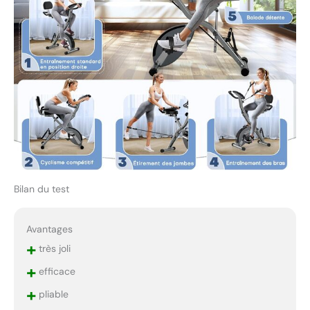
recevront une réponse
dans un délai de 12
heures. Service client 100
% satisfait ! CONTACTEZ-
NOUS : Accédez à votre
compte Amazon >
sélectionnez "Vos
commandes" >
recherchez l'ID de la
commande > cliquez sur
"Nom du vendeur" >
cliquez sur "Poser une
question"
Bilan du test
Avantages
+
très joli
+
efficace
+
pliable