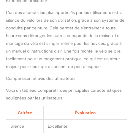
Expérience utilisateur
entraînements
【Robustesse et
L’un des aspects les plus appréciés par les utilisateurs est la
Durabilité】La bicyclette
silence du vélo lors de son utilisation, grâce à son système de
d’appartement pour la
conduite par ceinture. Cela permet de s’entraîner à toute
maison est conçue pour
supporter un poids
heure sans déranger les autres occupants de la maison. Le
maximal de 150 kg,
montage du vélo est simple, même pour les novices, grâce à
garantissant une
un manuel d’instructions clair. Une fois monté, le vélo se plie
structure solide et stable
facilement pour un rangement pratique, ce qui est un atout
pour des entraînements
intenses. Fabriquée avec
majeur pour ceux qui disposent de peu d’espace.
du métal de haute
Comparaison et avis des utilisateurs
qualité, elle offre une
longue durée de vie et
Voici un tableau comparatif des principales caractéristiques
une résistance, parfaite
pour une utilisation
soulignées par les utilisateurs :
quotidienne sans
compromettre la sécurité
Critère
Évaluation
ni les performances
【Plus confortable et plus
Silence
Excellente
comfortable】Le vélo