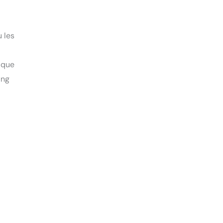
 les
e que
ing