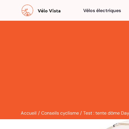
Aller
Vélo Vista
Vélos électriques
au
contenu
Accueil
Conseils cyclisme
Test : tente dôme Da