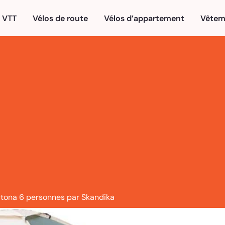
VTT
Vélos de route
Vélos d’appartement
Vêtem
ytona 6 personnes par Skandika