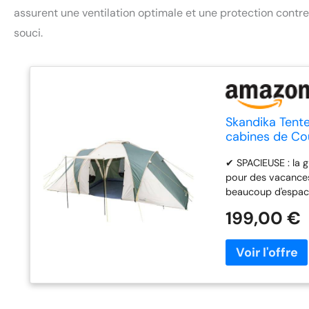
assurent une ventilation optimale et une protection contr
souci.
Skandika Tente
cabines de Co
moustiquaires,
✔ SPACIEUSE : la 
pour des vacances 
beaucoup d'espac
COUCHAGE : la ten
199,00 €
chacune avec son 
couchage sans in
bien conçue avec 
des aérations et 
les coutures scel
imperméable. En ou
stabilité est assu