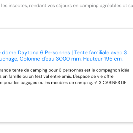
e les insectes, rendant vos séjours en camping agréables et s
 dôme Daytona 6 Personnes | Tente familiale avec 3
uchage, Colonne d'eau 3000 mm, Hauteur 195 cm,
 Store banne | Tente de Camping pour Famille, Amis
grande tente de camping pour 6 personnes est le compagnon idéal
en famille ou un festival entre amis. L'espace de vie offre
e pour les bagages ou les meubles de camping. ✔ 3 CABINES DE
te familiale dispose de 3 cabines de couchage pour 2 personnes,
propre tapis de sol cousu et sa moustiquaire pour un espace de
sectes et bien tempéré. ✔ EXTRAS FONCTIONNELS : tente dôme
de nombreux extras fonctionnels tels que crochet pour lampe,
une entrée qui peut être utilisée comme store banne. ✔ ROBUSTE :
lées et la colonne d'eau de 3000 mm rendent la tente
tre, les arceaux marqués de couleur facilitent le montage et la
rée par les arceaux en fibre de verre incassables et les nombreux