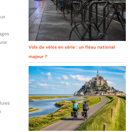
eux
sages
cune
Vols de vélos en série : un fléau national
majeur ?
luies
n
s