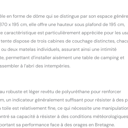
S : la tente mesure 530 x 370 cm avec une hauteur confortable
cessoires complets comprenant le tapis de sol, le sac de
èle en forme de dôme qui se distingue par son espace génér
dines, les instructions de montage.
70 x 195 cm, elle offre une hauteur sous plafond de 195 cm,
tte caractéristique est particulièrement appréciée pour les u
a tente dispose de trois cabines de couchage distinctes, cha
ou deux matelas individuels, assurant ainsi une intimité
e, permettant d’installer aisément une table de camping et
rassembler à l’abri des intempéries.
au robuste et léger revêtu de polyuréthane pour renforcer
m, un indicateur généralement suffisant pour résister à des p
 toile est relativement fine, ce qui nécessite une manipulatio
ntré sa capacité à résister à des conditions météorologique
apportant sa performance face à des orages en Bretagne.