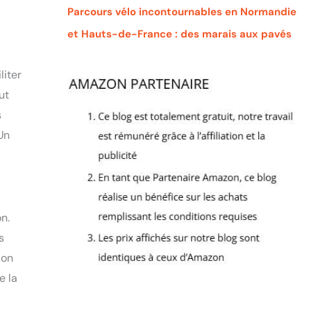
Parcours vélo incontournables en Normandie
et Hauts-de-France : des marais aux pavés
liter
ut
s
 Un
n.
s
ion
e la