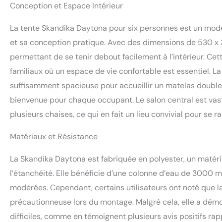
Conception et Espace Intérieur
cordages. ✔ AUTRE
de 195 cm. Des ac
La tente Skandika Daytona pour six personnes est un mod
transport, les sar
et sa conception pratique. Avec des dimensions de 530 x 3
permettant de se tenir debout facilement à l’intérieur. Ce
familiaux où un espace de vie confortable est essentiel. L
suffisamment spacieuse pour accueillir un matelas double 
bienvenue pour chaque occupant. Le salon central est vast
plusieurs chaises, ce qui en fait un lieu convivial pour se 
Matériaux et Résistance
La Skandika Daytona est fabriquée en polyester, un matéri
l’étanchéité. Elle bénéficie d’une colonne d’eau de 3000 m
modérées. Cependant, certains utilisateurs ont noté que la
précautionneuse lors du montage. Malgré cela, elle a démo
difficiles, comme en témoignent plusieurs avis positifs r