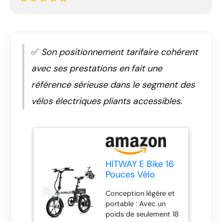
✅
Son positionnement tarifaire cohérent
avec ses prestations en fait une
référence sérieuse dans le segment des
vélos électriques pliants accessibles.
HITWAY E Bike 16
Pouces Vélo
électrique Pliable,
Conception légère et
Moteur 250W,
portable : Avec un
Vitesse Maximale
poids de seulement 18
25km/h, Batterie