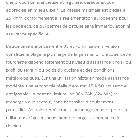
une propulsion silencieuse et régulière, caractéristique
nécessaires,
notamment la vitesse,
appréciée en milieu urbain. La vitesse maximale est bridée à
le kilométrage et le
25 km/h, conformément à la réglementation européenne pour
niveau de batterie.
les pedelecs, ce qui permet de circuler sans immatriculation ni
Connectez-vous à
assurance spécifique.
l'application HITWAY via
Bluetooth pour
L’autonomie annoncée entre 35 et 70 km selon la version
débloquer des
constitue la plage la plus large de la gamme. En pratique, cette
fonctionnalités telles
que le suivi des trajets,
fourchette dépend fortement du niveau d’assistance choisi, du
le suivi des
profil du terrain, du poids du cycliste et des conditions
performances et les
météorologiques. Sur une utilisation mixte en mode assistance
diagnostics du système.
modérée, une autonomie réelle d’environ 45 à 50 km semble
Cadre en aluminium
robuste : Fabriqué en
atteignable. La batterie lithium-ion 36V 9Ah (324 Wh) se
alliage d'aluminium
recharge via le secteur, sans nécessiter d’équipement
résistant, le BK35S allie
particulier. Ce point représente un avantage concret pour les
durabilité et design noir
utilisateurs réguliers souhaitant recharger au bureau ou à
et blanc moderne et
élégant, lui permettant
domicile.
de se démarquer en