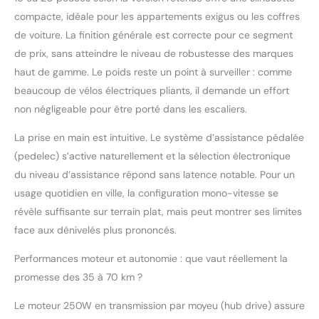
déplacements urbains.
compacte, idéale pour les appartements exigus ou les coffres
Batterie amovible
de voiture. La finition générale est correcte pour ce segment
longue durée : Équipé
de prix, sans atteindre le niveau de robustesse des marques
d'une batterie au lithium
36 V 9 Ah (324 Wh), il
haut de gamme. Le poids reste un point à surveiller : comme
offre une autonomie de
beaucoup de vélos électriques pliants, il demande un effort
35 à 70 km par charge
non négligeable pour être porté dans les escaliers.
(selon le mode de
conduite, l'état de la
La prise en main est intuitive. Le système d’assistance pédalée
route, la température, la
(pedelec) s’active naturellement et la sélection électronique
charge, etc.). Sa
du niveau d’assistance répond sans latence notable. Pour un
conception amovible
permet une recharge
usage quotidien en ville, la configuration mono-vitesse se
facile et sûre où que
révèle suffisante sur terrain plat, mais peut montrer ses limites
vous soyez. Écran
face aux dénivelés plus prononcés.
intelligent avec
connectivité à une
Performances moteur et autonomie : que vaut réellement la
application : L'écran LCD
promesse des 35 à 70 km ?
couleur S869 vous
permet d'accéder à
Le moteur 250W en transmission par moyeu (hub drive) assure
toutes les informations