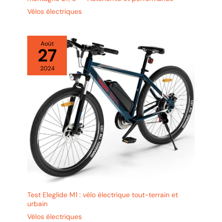
vous permettant de
Vélos électriques
circuler en toute
confiance dans les
rues animées ou sur
les pistes cyclables
Août
27
sinueuses.
2024
Test Eleglide M1 : vélo électrique tout-terrain et
urbain
Vélos électriques