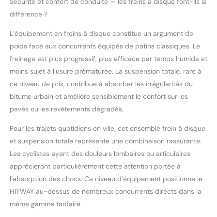
ville comme sur les
Sécurité et confort de conduite — les freins à disque font-ils la
pistes cyclables.
différence ?
Recommandé pour les
cyclistes mesurant
L’équipement en freins à disque constitue un argument de
entre 163 et 190 cm, il
poids face aux concurrents équipés de patins classiques. Le
offre une selle et un
freinage est plus progressif, plus efficace par temps humide et
guidon réglables en
moins sujet à l’usure prématurée. La suspension totale, rare à
hauteur pour une
expérience
ce niveau de prix, contribue à absorber les irrégularités du
personnalisée. Freinage
bitume urbain et améliore sensiblement le confort sur les
fiable et assistance
pavés ou les revêtements dégradés.
fluide : Le système
d'assistance au
Pour les trajets quotidiens en ville, cet ensemble frein à disque
pédalage intelligent à
et suspension totale représente une combinaison rassurante.
trois niveaux assure une
Les cyclistes ayant des douleurs lombaires ou articulaires
assistance continue et
fluide pour vos trajets
apprécieront particulièrement cette attention portée à
quotidiens ou vos
l’absorption des chocs. Ce niveau d’équipement positionne le
balades, tandis que les
HITWAY au-dessus de nombreux concurrents directs dans la
freins à disque avant et
même gamme tarifaire.
arrière avec freinage
électronique