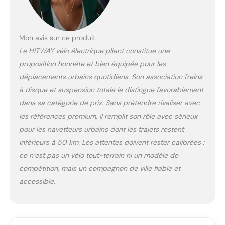
offre une autonomie
de 35 à 70 km par
charge (selon le mode
Mon avis sur ce produit
de conduite, l'état de
Le HITWAY vélo électrique pliant constitue une
la route, la
température, la
proposition honnête et bien équipée pour les
charge, etc.). Sa
déplacements urbains quotidiens. Son association freins
conception amovible
à disque et suspension totale le distingue favorablement
permet une recharge
dans sa catégorie de prix. Sans prétendre rivaliser avec
facile et sûre où que
vous soyez. Écran
les références premium, il remplit son rôle avec sérieux
intelligent avec
pour les navetteurs urbains dont les trajets restent
connectivité à une
inférieurs à 50 km. Les attentes doivent rester calibrées :
application : L'écran
ce n’est pas un vélo tout-terrain ni un modèle de
LCD couleur S869
vous permet
compétition, mais un compagnon de ville fiable et
d'accéder à toutes les
accessible.
informations
nécessaires,
notamment la vitesse,
le kilométrage et le