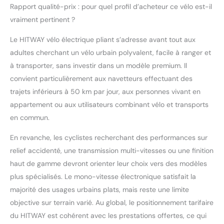
Rapport qualité-prix : pour quel profil d’acheteur ce vélo est-il
garantissent une
sécurité et une
vraiment pertinent ?
maniabilité optimales,
Le HITWAY vélo électrique pliant s’adresse avant tout aux
vous permettant de
circuler en toute
adultes cherchant un vélo urbain polyvalent, facile à ranger et
confiance dans les rues
à transporter, sans investir dans un modèle premium. Il
animées ou sur les
convient particulièrement aux navetteurs effectuant des
pistes cyclables
trajets inférieurs à 50 km par jour, aux personnes vivant en
sinueuses.
appartement ou aux utilisateurs combinant vélo et transports
en commun.
En revanche, les cyclistes recherchant des performances sur
relief accidenté, une transmission multi-vitesses ou une finition
haut de gamme devront orienter leur choix vers des modèles
plus spécialisés. Le mono-vitesse électronique satisfait la
majorité des usages urbains plats, mais reste une limite
objective sur terrain varié. Au global, le positionnement tarifaire
du HITWAY est cohérent avec les prestations offertes, ce qui