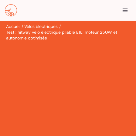
Aller
R
au
e
contenu
c
Accueil
Vélos électriques
h
Test : hitway vélo électrique pliable E16, moteur 250W et
e
autonomie optimisée
r
c
h
e
r