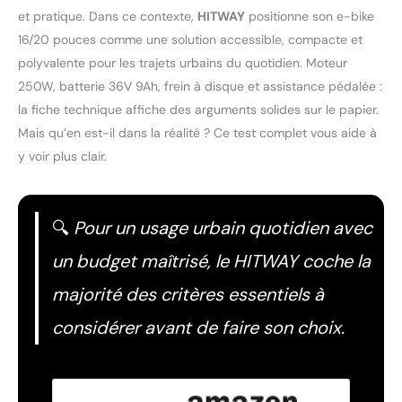
et pratique. Dans ce contexte,
HITWAY
positionne son e-bike
16/20 pouces comme une solution accessible, compacte et
polyvalente pour les trajets urbains du quotidien. Moteur
250W, batterie 36V 9Ah, frein à disque et assistance pédalée :
la fiche technique affiche des arguments solides sur le papier.
Mais qu’en est-il dans la réalité ? Ce test complet vous aide à
y voir plus clair.
🔍
Pour un usage urbain quotidien avec
un budget maîtrisé, le HITWAY coche la
majorité des critères essentiels à
considérer avant de faire son choix.