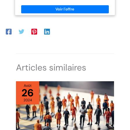
lors d'un trajet en ville. 🚲 QUALITÉ SUPÉRIEURE : Grâce à son
de haute qualité sont au
directement après un court
dérailleur optimisé, vous bénéficierez d'un confort de conduite
réglage des freins et des
cœur de chaque produit.
optimal en raison d'une transmission nette et souple. Ainsi, vous
vitesses. LICORNE BIKE VOUS
Chacun allie sécurité
arrivez à destination, quelles que soient les conditions
PROMET : Afin de vous faciliter la
météorologiques. En outre, nous vous fournissons des outils
maximale, confort
décision d’achat, nous prenons
comme accessoires pour une installation rapide. 🚲 DESIGN
le risque entièrement sur nous et
incomparable et design
UNIQUE : Les vélos Licorne Bike ne brillent pas seulement par
vous faisons une promesse. Si,
leurs valeurs intrinsèques. Avec leur design moderne et unique,
moderne. Que ce soit
pour une raison quelconque,
les vélos de qualité supérieure attirent tous les regards dans
quelque chose ne vous plaît pas
pour des vélos ou
toutes les situations. Avec le vélo de LICORNE Bike, grâce à
sur le vélo, vous récupérez votre
d'autres solutions de
l'éclairage avant/arrière conforme au StVZO, tout le monde vous
argent. Jusqu'à 30 jours après
voit assurément sur la route. Matériaux de haute qualité : le vélo
mobilité, nous veillons à
l'achat !
a un cadre en aluminium robuste et résistant, de sorte que vous
ce que vous soyez
pouvez utiliser le vélo dans n'importe quelle position. En outre, le
vélo est pré-assemblé à 85 % et vous pouvez commencer à
toujours élégant, à l'aise
Articles similaires
rouler directement après un court réglage des freins et des
et en sécurité. Une qualité
vitesses. LICORNE BIKE VOUS PROMET : Afin de vous faciliter la
qui rend chaque trajet
décision d’achat, nous prenons le risque entièrement sur nous
et vous faisons une promesse. Si pour une raison quelconque
unique !
quelque chose ne vous plaît pas sur le vélo, vous récupérez
Août
votre argent. Jusqu'à 30 jours après l'achat !
26
2024