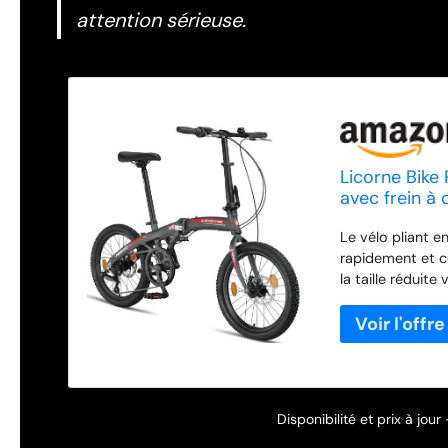
attention sérieuse.
Licorne Bike
avec frein à
vitesses Vélo
Le vélo pliant e
anthracite/r
rapidement et c
la taille réduit
pouvez facilemen
moyens de trans
transmission flu
pré-monté à 99 %
sont pré-montés 
Disponibilité et prix à jou