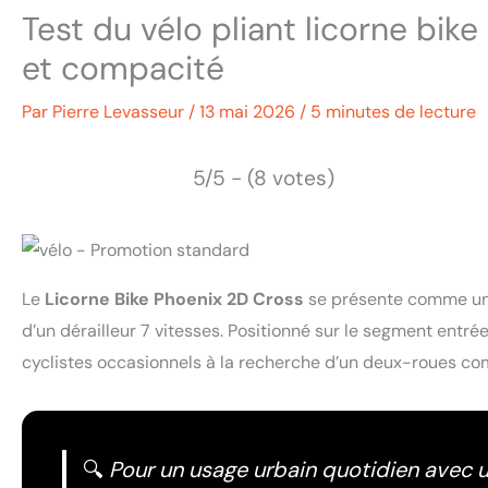
Test du vélo pliant licorne bik
et compacité
Par
Pierre Levasseur
/
13 mai 2026
/
5 minutes de lecture
5/5 - (8 votes)
Le
Licorne Bike Phoenix 2D Cross
se présente comme un v
d’un dérailleur 7 vitesses. Positionné sur le segment entré
cyclistes occasionnels à la recherche d’un deux-roues com
🔍
Pour un usage urbain quotidien avec u