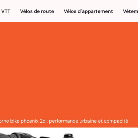
VTT
Vélos de route
Vélos d’appartement
Vêtem
icorne bike phoenix 2d : performance urbaine et compacité