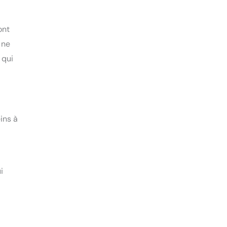
ont
 ne
 qui
ins à
i