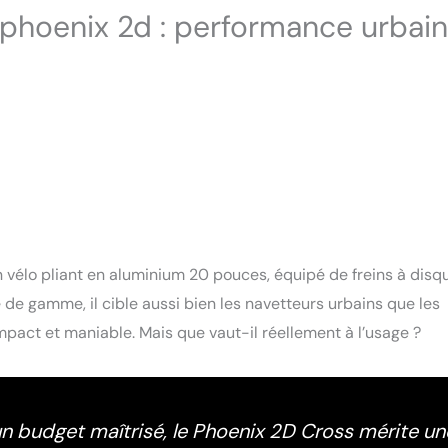
e phoenix 2d : performance urbai
élo pliant en aluminium 20 pouces, équipé de freins à disq
e de gamme, il cible aussi bien les navetteurs urbains que les
pact et maniable. Mais que vaut-il réellement à l’usage ?
n budget maîtrisé, le Phoenix 2D Cross mérite un