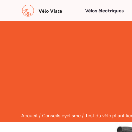
Aller
Vélo Vista
Vélos électriques
au
contenu
Accueil
Conseils cyclisme
Test du vélo pliant l