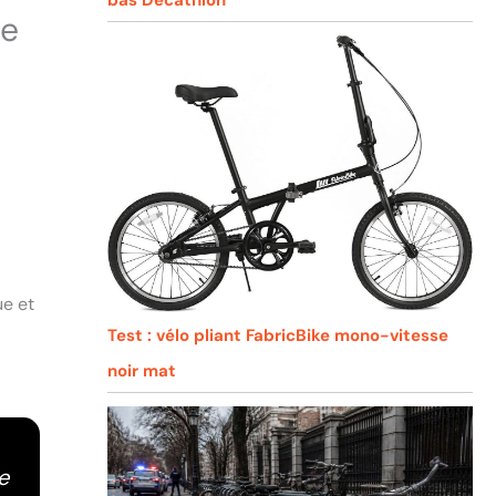
ne
ue et
Test : vélo pliant FabricBike mono-vitesse
noir mat
e