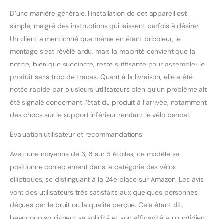
trainer elliptique offre une
D’une manière générale, l’installation de cet appareil est
excellente stabilité et une
simple, malgré des instructions qui laissent parfois à désirer.
capacité de charge allant
jusqu'à 265 LBS
Un client a mentionné que même en étant bricoleur, le
Résistance réglable :
montage s’est révélé ardu, mais la majorité convient que la
L'appareil cross trainer
notice, bien que succincte, reste suffisante pour assembler le
est doté d'un bouton de
produit sans trop de tracas. Quant à la livraison, elle a été
réglage qui permet
d'ajuster facilement la
notée rapide par plusieurs utilisateurs bien qu’un problème ait
résistance à un niveau
été signalé concernant l’état du produit à l’arrivée, notamment
élevé ou faible pour
des chocs sur le support inférieur rendant le vélo bancal.
s'adapter aux phases
d'entraînement d'intensité
Évaluation utilisateur et recommandations
variable de l'ensemble du
corps. Entraînement
Avec une moyenne de 3, 6 sur 5 étoiles, ce modèle se
elliptique dans les deux
positionne correctement dans la catégorie des vélos
sens, simulant les
elliptiques, se distinguant à la 24e place sur Amazon. Les avis
mouvements naturels de
la marche tout en
vont des utilisateurs très satisfaits aux quelques personnes
protégeant les genoux
déçues par le bruit ou la qualité perçue. Cela étant dit,
Entraînement de tout le
beaucoup soulignent sa solidité et son efficacité au quotidien.