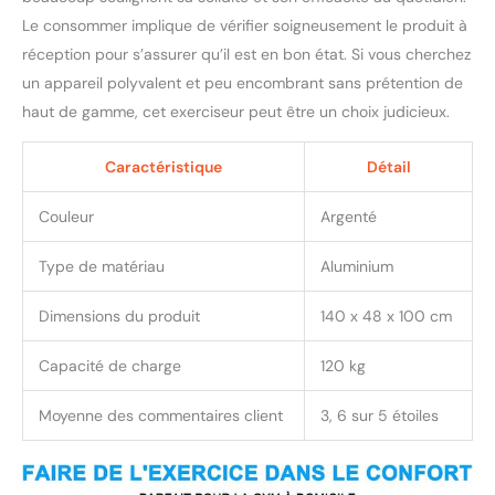
corps : L'appareil
Le consommer implique de vérifier soigneusement le produit à
elliptique fonctionne non
seulement comme une
réception pour s’assurer qu’il est en bon état. Si vous cherchez
machine cardio pour tout
un appareil polyvalent et peu encombrant sans prétention de
le corps, comme la
haut de gamme, cet exerciseur peut être un choix judicieux.
poitrine, le dos, les
biceps, les triceps, les
Caractéristique
Détail
fessiers, les quadriceps et
les ischio-jambiers, mais il
soutient également la
Couleur
Argenté
protection des genoux
pour une séance
Type de matériau
Aluminium
d'entraînement en
douceur. Il est parfait
Dimensions du produit
140 x 48 x 100 cm
pour faire de l'exercice,
remodeler le corps, brûler
Capacité de charge
120 kg
les graisses et faire de la
musculation pour toute la
Moyenne des commentaires client
3, 6 sur 5 étoiles
famille Stable et peu
encombrant：Notre
cross trainer est équipé
de repose-pieds