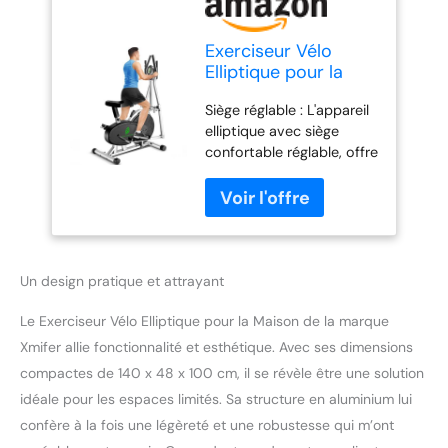
Exerciseur Vélo
Elliptique pour la
Maison, Vélo
Siège réglable : L'appareil
d'exercice 2 en 1
elliptique avec siège
avec Siège et
confortable réglable, offre
Résistance
2 modes d'entraînement,
Réglables, écran LCD,
peut être utilisé comme
Peu Encombrant,
un cross trainer ou un
Capacité de Charge
vélo d'exercice, pour la
de 265 LBS
maison sont des
(Argenté)
appareils ergonomiques
Un design pratique et attrayant
pour augmenter la
performance de votre
Le Exerciseur Vélo Elliptique pour la Maison de la marque
corps, sans quitter le
Xmifer allie fonctionnalité et esthétique. Avec ses dimensions
confort de votre maison
compactes de 140 x 48 x 100 cm, il se révèle être une solution
Écran LCD amélioré : Le
idéale pour les espaces limités. Sa structure en aluminium lui
cross trainer elliptique est
confère à la fois une légèreté et une robustesse qui m’ont
équipé d'un écran LCD
amélioré et d'un capteur