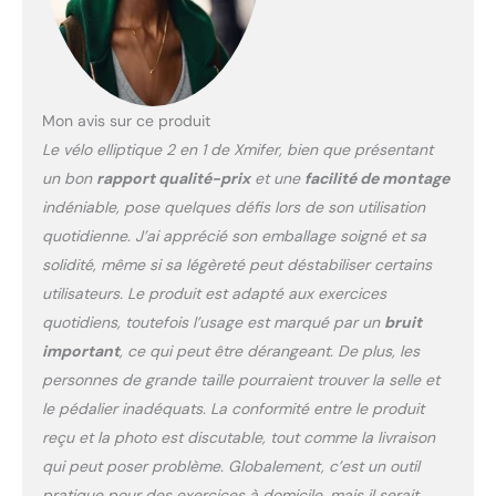
les données de votre
entraînement, telles que
le pouls, le temps, la
vitesse, la distance et les
calories. Vous pouvez
Mon avis sur ce produit
ajuster votre programme
Le vélo elliptique 2 en 1 de Xmifer, bien que présentant
d'entraînement plus
un bon
rapport qualité-prix
et une
facilité de montage
clairement et plus
indéniable, pose quelques défis lors de son utilisation
facilement Volant d'inertie
unique et robuste : Le
quotidienne. J’ai apprécié son emballage soigné et sa
cross trainer 2 en 1 et le
solidité, même si sa légèreté peut déstabiliser certains
vélo d'exercice utilisent
utilisateurs. Le produit est adapté aux exercices
une roue d'inertie robuste
quotidiens, toutefois l’usage est marqué par un
bruit
qui augmente la
résistance générale,
important
, ce qui peut être dérangeant. De plus, les
fonctionne comme une
personnes de grande taille pourraient trouver la selle et
machine cardio pour tout
le pédalier inadéquats. La conformité entre le produit
le corps, la construction
reçu et la photo est discutable, tout comme la livraison
robuste de ce cross
trainer elliptique offre une
qui peut poser problème. Globalement, c’est un outil
excellente stabilité et une
pratique pour des exercices à domicile, mais il serait