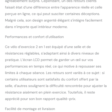
agréablement surpris. Cependant, un des retours clients
de fréquence cardiaque
faisait état d’une différence entre l’apparence réelle et celle
qui peut suivre et afficher
perçue en ligne, ce qui peut susciter certaines déceptions.
les données de votre
Malgré cela, son design argenté élégant s’intègre facilement
entraînement, telles que
le pouls, le temps, la
dans n’importe quel intérieur moderne.
vitesse, la distance et les
calories. Vous pouvez
Performances et confort d’utilisation
ajuster votre programme
Ce vélo d’exercice 2 en 1 est équipé d’une selle et de
d'entraînement plus
clairement et plus
résistances réglables, s’adaptant ainsi à divers niveaux de
facilement Volant d'inertie
pratique. L’écran LCD permet de garder un œil sur vos
unique et robuste : Le
performances en temps réel, ce qui motive à repousser ses
cross trainer 2 en 1 et le
limites à chaque séance. Les retours sont variés à ce sujet : si
vélo d'exercice utilisent
une roue d'inertie robuste
certains utilisateurs sont satisfaits du confort offert par la
qui augmente la
selle, d’autres soulignent la difficulté rencontrée pour ajuster la
résistance générale,
résistance aisément en plein exercice. Toutefois, il reste
fonctionne comme une
apprécié pour son bon rapport qualité-prix.
machine cardio pour tout
le corps, la construction
Facilité de montage et livraison
robuste de ce cross