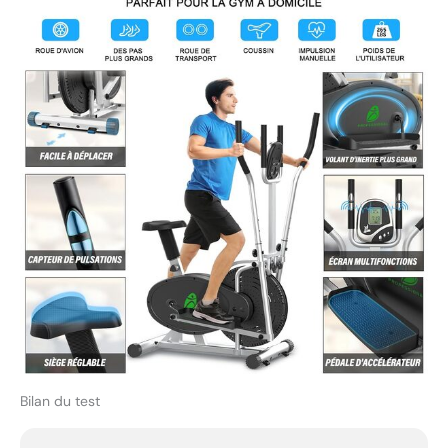
réglables afin de pouvoir
l'utiliser sur votre sol ou
vos tapis, pour une
stabilité maximale lors de
l'utilisation du cross
trainer. Vous pouvez
facilement le déplacer
grâce aux roues de
transport et le ranger
dans un coin de votre
salon ou de votre garage
lorsque vous ne l'utilisez
pas. Lorsque vous ne
l'utilisez pas, l'appareil
peut être facilement
déplacé pour le ranger
Bilan du test