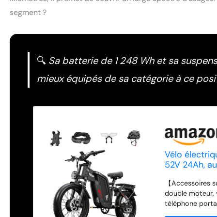
segment ?
🔍
Sa batterie de 1 248 Wh et sa suspensio
mieux équipés de sa catégorie à ce posit
Vélo électriq
52V 24Ah, au
de 20 pouces 
【Accessoires su
vitesses.
double moteur, 
téléphone portab
moteur】Le vélo 