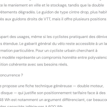
e le maniement en ville et le stockage, tandis que la double
vêtements dégradés. Le guidon de type cintre drop, plus habi
és aux guidons droits de VTT, mais il offre plusieurs positions
plupart des usages, même si les cyclistes pratiquant des déniv
 étendue. Le gabarit général du vélo reste accessible à un l
rmation particulière. Pour un cycliste urbain cherchant à
 ce modèle représente un compromis honnête entre polyvalenc
sition cohérente avec ses besoins réels.
 concurrence ?
que propose une fiche technique généreuse — double moteur,
 disque — qui justifie son positionnement tarifaire face à des
 248 Wh est notamment un argument différenciant, car beauc
des capacités inférieures à 600 Wh.