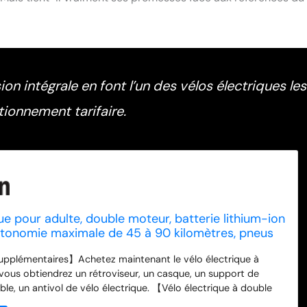
n intégrale en font l’un des vélos électriques les
ionnement tarifaire.
ue pour adulte, double moteur, batterie lithium-ion
tonomie maximale de 45 à 90 kilomètres, pneus
de large, suspension intégrale, vélo électrique à 7
pplémentaires】Achetez maintenant le vélo électrique à
vous obtiendrez un rétroviseur, un casque, un support de
le, un antivol de vélo électrique. 【Vélo électrique à double
électrique pour adulte est à double entraînement et équipé