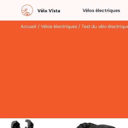
Aller
Vélo Vista
Vélos électriques
au
contenu
Accueil
Vélos électriques
Test du vélo électriq