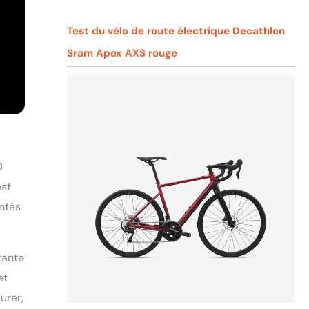
Test du vélo de route électrique Decathlon
Sram Apex AXS rouge
0
est
entés
rante
et
urer,