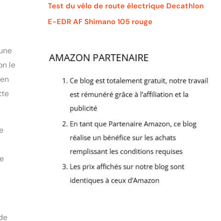
Test du vélo de route électrique Decathlon
E-EDR AF Shimano 105 rouge
 une
on le
 en
tte
e
de
 de