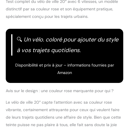
Test complet du vélo de ville 20″ avec 6 vitesses, un modèle
distinctif par sa couleur rose et son équipement pratique,
spécialement conçu pour les trajets urbains.
🔍
Un vélo. coloré pour ajouter du style
à vos trajets quotidiens.
Disponibilité et prix à jour – informations fournies par
Amazon
Avis sur le design : une couleur rose marquante pour qui ?
Le vélo de ville 20″ capte l’attention avec sa couleur rose
vibrante, certainement attrayante pour ceux qui veulent faire
de leurs trajets quotidiens une affaire de style. Bien que cette
teinte puisse ne pas plaire à tous, elle fait sans doute la joie