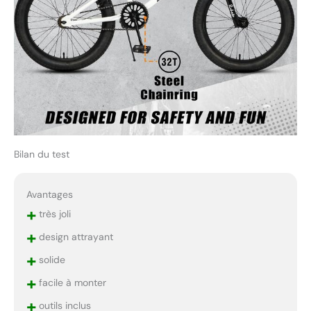
Bilan du test
Avantages
+
très joli
+
design attrayant
+
solide
+
facile à monter
+
outils inclus