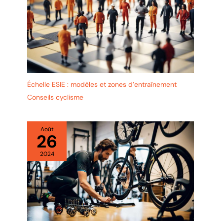
Échelle ESIE : modèles et zones d’entraînement
Conseils cyclisme
Août
26
2024