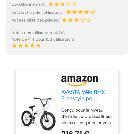
Conditionnement :
Satisfaction de l’utilisateur :
Accessibilité des pièces :
Notes des utilisateurs 4.4/5
Note de 4.4 pour 153 utilisateurs
AVASTA Vélo BMX
Freestyle pour
Enfants de 5, 6, 7, 8
Conçu pour le niveau
Ans, garçons, Filles
d'entrée Le Crossea18 est
et Adolescents
un excellent premier vélo
débutants, Blanc
BMX pour les jeunes
216,71 €