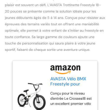
plaisir est souvent un défi. L’AVASTA Trottinette Freestyle 18-
20 pouces se présente comme la solution idéale pour les
jeunes débutants âgés de 5 à 14 ans. Conçue pour résister aux
épreuves des terrains variés tout en offrant une maniabilité
optimale, elle permet à votre enfant de s’initier au freestyle en
toute confiance. Sa large gamme de couleurs ajoute une
touche de personnalisation qui saura plaire à votre jeune
sportif, faisant de chaque sortie une aventure unique.
AVASTA Vélo BMX
Freestyle pour
Enfants de 5, 6, 7, 8
Conçu pour le niveau
Ans, garçons, Filles
d'entrée Le Crossea18 est
et Adolescents
un excellent premier vélo
débutants, Blanc
BMX pour les jeunes