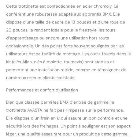
le levier de frein à main
Cette trottinette est confectionnée en acier chromoly, lui
assurent un contrôle
conférant une robustesse adapté aux apprentis BMX. Elle
précis de la vitesse. Paire
de roues fiable La paire
dispose d’une taille de cadre de 18 pouces et d’une roue de
de roues est équipée de
20 pouces, la rendant idéale pour le freestyle, les tours
pneus 18 x 2,125 montés
d’apprentissage ou encore une utilisation hors route
sur des jantes en
occasionnelle. Un des points forts souvent soulignés par les
aluminium à paroi simple
utilisateurs est sa facilité de montage. Les outils fournis dans le
36H avec moyeux
d'essieu 3/8 et roue libre
kit (clés Allen, clés à molette, tournevis) sont stables et
16T. Facile à assembler Le
permettent une installation rapide, comme en témoignent de
vélo est assemblé à 85 %
nombreux retours clients satisfaits.
et est livré avec des
outils de montage. Il est
Performances et confort d’utilisation
soutenu par un nombre
limité de .
Bien que classée parmi les BMX d’entrée de gamme, la
trottinette AVASTA ne fait pas l’impasse sur la performance.
Elle dispose d’un frein en U qui assure un bon contrôle et une
sécurité lors des freinages. Un point à souligner est son aspect
léger, une qualité assez rare pour un produit de cette gamme.