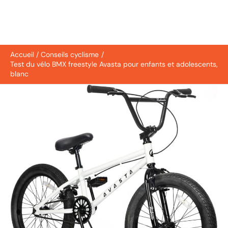
Accueil
Conseils cyclisme
Test du vélo BMX freestyle Avasta pour enfants et adolescents,
blanc