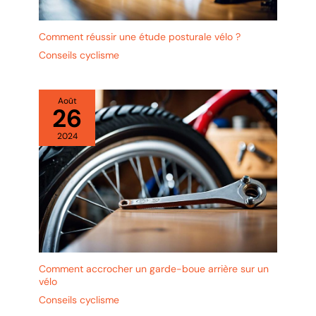
Comment réussir une étude posturale vélo ?
Conseils cyclisme
Août
26
2024
Comment accrocher un garde-boue arrière sur un
vélo
Conseils cyclisme