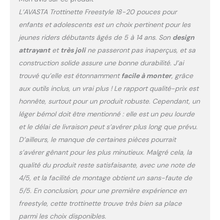
assurent un contrôle
L’AVASTA Trottinette Freestyle 18-20 pouces pour
précis de la vitesse. Paire
enfants et adolescents est un choix pertinent pour les
de roues fiable La paire
jeunes riders débutants âgés de 5 à 14 ans. Son
design
de roues est équipée de
pneus 18 x 2,125 montés
attrayant
et
très joli
ne passeront pas inaperçus, et sa
sur des jantes en
construction solide assure une bonne durabilité. J’ai
aluminium à paroi simple
trouvé qu’elle est étonnamment
facile à monter
, grâce
36H avec moyeux
aux outils inclus, un vrai plus ! Le rapport qualité-prix est
d'essieu 3/8 et roue libre
honnête, surtout pour un produit robuste. Cependant, un
16T. Facile à assembler Le
vélo est assemblé à 85 %
léger bémol doit être mentionné : elle est un peu lourde
et est livré avec des
et le délai de livraison peut s’avérer plus long que prévu.
outils de montage. Il est
D’ailleurs, le manque de certaines pièces pourrait
soutenu par un nombre
s’avérer gênant pour les plus minutieux. Malgré cela, la
limité de .
qualité du produit reste satisfaisante, avec une note de
4/5, et la facilité de montage obtient un sans-faute de
5/5. En conclusion, pour une première expérience en
freestyle, cette trottinette trouve très bien sa place
parmi les choix disponibles.