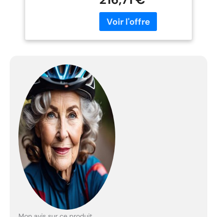
cyclistes, offrant tout ce
dont un débutant a
besoin pour conquérir les
rues ! La taille
recommandée du pilote
est de 35 à 43. Cadre
durable Le cadre est
construit en acier Hi-Ten
robuste pour offrir au
cycliste un soutien fiable
et un confort durable, et
avec une longueur de
tube supérieur de 17,3, il
est parfait pour la route,
le parc ou les sentiers.
Facile à conduire La
transmission comprend
une manivelle monobloc
de 152 mm avec un
plateau de 32 dents. Le
frein en U en aluminium et
le levier de frein à main
Mon avis sur ce produit