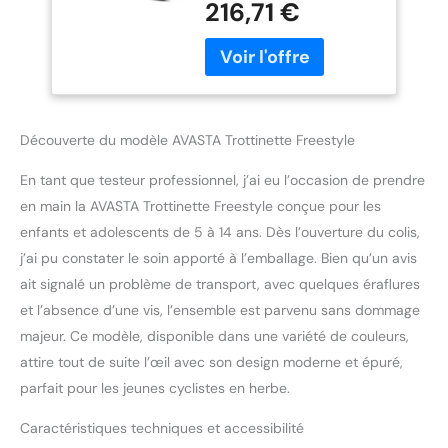
216,71 €
cyclistes, offrant tout ce
dont un débutant a
besoin pour conquérir les
rues ! La taille
recommandée du pilote
est de 35 à 43. Cadre
Découverte du modèle AVASTA Trottinette Freestyle
durable Le cadre est
construit en acier Hi-Ten
En tant que testeur professionnel, j’ai eu l’occasion de prendre
robuste pour offrir au
cycliste un soutien fiable
en main la AVASTA Trottinette Freestyle conçue pour les
et un confort durable, et
enfants et adolescents de 5 à 14 ans. Dès l’ouverture du colis,
avec une longueur de
j’ai pu constater le soin apporté à l’emballage. Bien qu’un avis
tube supérieur de 17,3, il
ait signalé un problème de transport, avec quelques éraflures
est parfait pour la route,
le parc ou les sentiers.
et l’absence d’une vis, l’ensemble est parvenu sans dommage
Facile à conduire La
majeur. Ce modèle, disponible dans une variété de couleurs,
transmission comprend
attire tout de suite l’œil avec son design moderne et épuré,
une manivelle monobloc
parfait pour les jeunes cyclistes en herbe.
de 152 mm avec un
plateau de 32 dents. Le
Caractéristiques techniques et accessibilité
frein en U en aluminium et