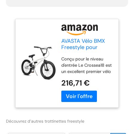
AVASTA Vélo BMX
Freestyle pour
Enfants de 5, 6, 7, 8
Conçu pour le niveau
Ans, garçons, Filles
d'entrée Le Crossea18 est
et Adolescents
un excellent premier vélo
débutants, Blanc
BMX pour les jeunes
216,71 €
cyclistes, offrant tout ce
dont un débutant a
besoin pour conquérir les
rues ! La taille
recommandée du pilote
est de 35 à 43. Cadre
Découvrez d’autres trottinettes freestyle
durable Le cadre est
construit en acier Hi-Ten