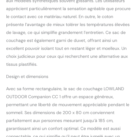
aux modèles synthétiques souvent glissants. Les utilisateurs
facile à transporter et à
apprécient particulièrement la sensation agréable que procure
ranger. COMPOSABLE :
(système Zip-together
le contact avec ce matériau naturel. En outre, le coton
YKK 5CN) permet de
présente l’avantage de mieux tolérer les températures élevées
coupler deux sacs de
de lavage, ce qui simplifie grandement l’entretien. Ce sac de
couchage en un grand
couchage est également garni de duvet, offrant ainsi un
ensemble. La petite
excellent pouvoir isolant tout en restant léger et moelleux. Un
poche intérieure pour les
objets de valeur est
choix judicieux pour ceux qui recherchent une alternative aux
super pratique. La
tissus plastifiés.
fermeture éclair anti-
pincement permet à la
Design et dimensions
fermeture éclair d'ouvrir
et de fermer plus
Avec sa forme rectangulaire, le sac de couchage LOWLAND
facilement et empêche
OUTDOOR Companion CC 1 offre un espace généreux,
les tissus de se coincer.
permettant une liberté de mouvement appréciable pendant le
Le sac de couchage peut
sommeil. Ses dimensions de 200 x 80 cm conviennent
être complètement
ouvert et utilisé comme
parfaitement aux personnes mesurant jusqu’à 185 cm,
couverture Fabriqué aux
garantissant ainsi un confort optimal. Ce modèle est aussi
Pays-Bas : tous les sacs
connectable, ce qui signifie qu’il peut être jumelé avec un