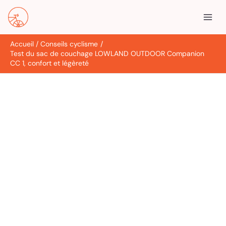
Aller
R
au
e
contenu
c
Accueil
Conseils cyclisme
h
Test du sac de couchage LOWLAND OUTDOOR Companion
e
CC 1, confort et légèreté
r
c
h
e
r