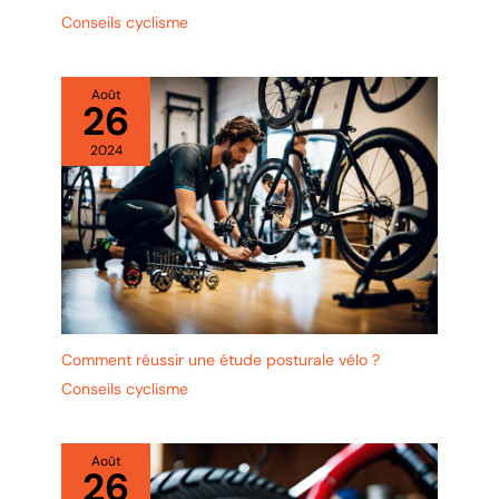
d'urgence. Après-vente sincère:
Conseils cyclisme
Nous nous engageons à fournir à
nos clients les meilleurs sacs de
couchage en duvet. Si vous avez
des questions, veuillez nous
contacter, nous vous répondrons
Août
26
dans un premier temps et
résoudrons vos problèmes
jusqu'à ce que vous soyez
2024
satisfait.
Comment réussir une étude posturale vélo ?
Conseils cyclisme
Août
26