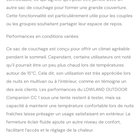
de couchage Lowland
autre sac de couchage pour former une grande couverture.
sont fabriqués aux Pays-
Bas afin que nous
Cette fonctionnalité est particulièrement utile pour les couples
puissions suivre
ou les groupes souhaitant partager leur espace de repos.
attentivement le
processus de production.
Performances en conditions variées
DOULET AVEC NOTICE
D'ORIGINE : duvet de
Ce sac de couchage est conçu pour offrir un climat agréable
canard contrôlé par
pendant le sommeil. Cependant, certains utilisateurs ont noté
l'élevage parental afin
qu’il pourrait être un peu plus chaud lors de températures
d'exclure qu'il provienne
autour de 15°C. Cela dit, son utilisation est très appréciée lors
d'oiseaux alimentés de
force ou plumés vivants.
de nuits en multivan ou à l’intérieur, comme en témoigne un
des avis clients. Les performances du LOWLAND OUTDOOR
Companion CC 1 sous une tente restent à tester, mais sa
capacité à maintenir une température confortable lors de nuits
fraîches laisse présager un usage satisfaisant en extérieur. La
fermeture éclair fluide ajoute un autre niveau de confort,
facilitant l’accès et le réglage de la chaleur.