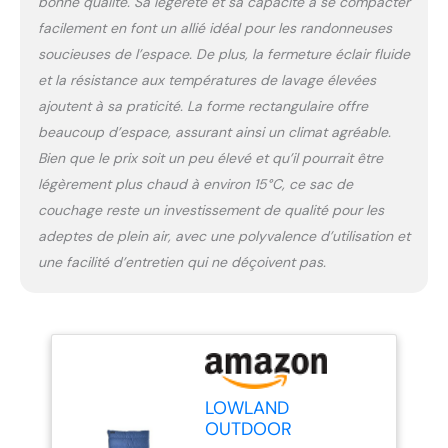
bonne qualité. Sa légèreté et sa capacité à se compacter
couverture Fabriqué aux
Pays-Bas : tous les sacs
facilement en font un allié idéal pour les randonneuses
de couchage Lowland
soucieuses de l’espace. De plus, la fermeture éclair fluide
sont fabriqués aux Pays-
et la résistance aux températures de lavage élevées
Bas afin que nous
ajoutent à sa praticité. La forme rectangulaire offre
puissions suivre
attentivement le
beaucoup d’espace, assurant ainsi un climat agréable.
processus de production.
Bien que le prix soit un peu élevé et qu’il pourrait être
DOULET AVEC NOTICE
légèrement plus chaud à environ 15°C, ce sac de
D'ORIGINE : duvet de
couchage reste un investissement de qualité pour les
canard contrôlé par
l'élevage parental afin
adeptes de plein air, avec une polyvalence d’utilisation et
d'exclure qu'il provienne
une facilité d’entretien qui ne déçoivent pas.
d'oiseaux alimentés de
force ou plumés vivants.
LOWLAND
OUTDOOR