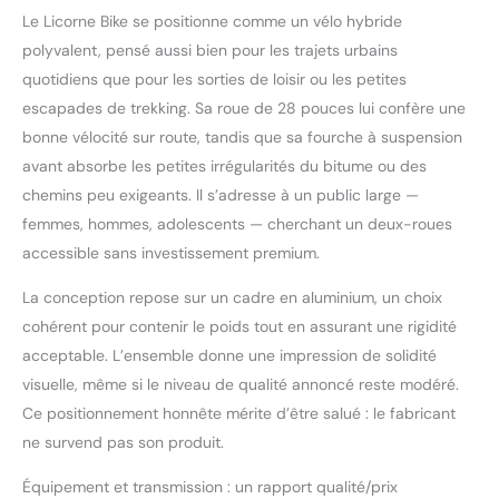
toutes les montagnes.
Le Licorne Bike se positionne comme un vélo hybride
De qualité supérieure :
polyvalent, pensé aussi bien pour les trajets urbains
grâce à son dérailleur
quotidiens que pour les sorties de loisir ou les petites
optimisé, vous
bénéficierez d'un
escapades de trekking. Sa roue de 28 pouces lui confère une
confort de conduite
bonne vélocité sur route, tandis que sa fourche à suspension
optimal en raison d’une
avant absorbe les petites irrégularités du bitume ou des
transmission nette et
chemins peu exigeants. Il s’adresse à un public large —
souple. Vous êtes donc
assuré d'atteindre votre
femmes, hommes, adolescents — cherchant un deux-roues
destination quelles que
accessible sans investissement premium.
soient les conditions
météorologiques. En
La conception repose sur un cadre en aluminium, un choix
outre, vous recevrez un
cohérent pour contenir le poids tout en assurant une rigidité
kit d'outils pour une
acceptable. L’ensemble donne une impression de solidité
installation rapide.
visuelle, même si le niveau de qualité annoncé reste modéré.
Design unique : les vélos
Licorne Bike ne brillent
Ce positionnement honnête mérite d’être salué : le fabricant
pas seulement par leurs
ne survend pas son produit.
valeurs intrinsèques.
Grâce à leur design
Équipement et transmission : un rapport qualité/prix