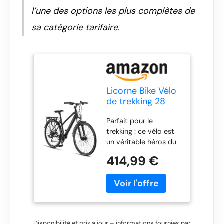
l’une des options les plus complètes de
sa catégorie tarifaire.
Licorne Bike Vélo
de trekking 28
pouces, avec
Parfait pour le
frein à disque en
trekking : ce vélo est
aluminium, 21
un véritable héros du
vitesses - VTT -
quotidien, avec son
Vélo cross(pour
414,99 €
cadre en aluminium et
femme, noir)
ses freins à disque. Il
est adapté à une
utilisation
quotidienne, pour aller
au travail, mais aussi
Disponibilité et prix à jour – informations fournies par