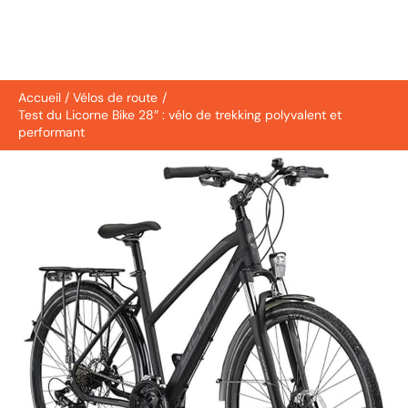
Accueil
Vélos de route
Test du Licorne Bike 28″ : vélo de trekking polyvalent et
performant