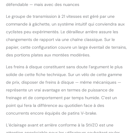
moderne et unique, ces
défendable — mais avec des nuances
vélos de qualité
supérieure attirent
Le groupe de transmission à 21 vitesses est géré par une
l'attention dans toutes
commande à gâchette, un système intuitif qui conviendra aux
les situations Avec le
cyclistes peu expérimentés. Le dérailleur arrière assure les
vélo de Licorne Bike,
tout le monde vous voit
changements de rapport via une chaîne classique. Sur le
sur la route grâce à
papier, cette configuration couvre un large éventail de terrains,
l’éclairage avant et
des portions plates aux montées modérées.
arrière. Matériaux de
haute qualité : ce vélo
Les freins à disque constituent sans doute l’argument le plus
est doté d'un cadre en
solide de cette fiche technique. Sur un vélo de cette gamme
acier robuste et
résistant, afin que vous
de prix, disposer de freins à disque — même mécaniques —
puissiez l'utiliser dans
représente un vrai avantage en termes de puissance de
n'importe quelle
freinage et de comportement par temps humide. C’est un
situation. En outre, le
point qui fera la différence au quotidien face à des
vélo est pré-monté à
concurrents encore équipés de patins V-brake.
85 % et vous pouvez
commencer à rouler
L’éclairage avant et arrière conforme à la StVZO est une
directement après un
court réglage des freins
attention appréciable pour les utilisateurs souhaitant rouler