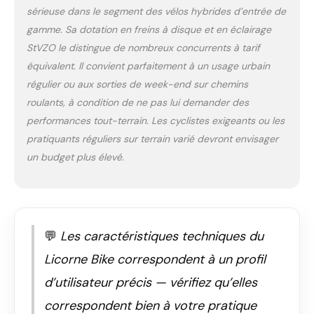
sérieuse dans le segment des vélos hybrides d’entrée de
outre, vous recevrez
un kit d'outils pour
gamme. Sa dotation en freins à disque et en éclairage
une installation
StVZO le distingue de nombreux concurrents à tarif
rapide. Design unique :
équivalent. Il convient parfaitement à un usage urbain
les vélos Licorne Bike
régulier ou aux sorties de week-end sur chemins
ne brillent pas
seulement par leurs
roulants, à condition de ne pas lui demander des
valeurs intrinsèques.
performances tout-terrain. Les cyclistes exigeants ou les
Grâce à leur design
pratiquants réguliers sur terrain varié devront envisager
moderne et unique,
un budget plus élevé.
ces vélos de qualité
supérieure attirent
l'attention dans
toutes les situations
Avec le vélo de
Licorne Bike, tout le
💬
Les caractéristiques techniques du
monde vous voit sur
Licorne Bike correspondent à un profil
la route grâce à
l’éclairage avant et
d’utilisateur précis — vérifiez qu’elles
arrière. Matériaux de
correspondent bien à votre pratique
haute qualité : ce vélo