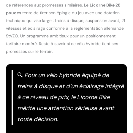
de références aux promesses similaires. Le
Licorne Bike 28
pouces
tente de tirer son épingle du jeu avec une dotation
technique qui vise large : freins à disque, suspension avant, 21
vitesses et éclairage conforme à la réglementation allemande
StVZO. Un programme ambitieux pour un positionnement
tarifaire modéré. Reste à savoir si ce vélo hybride tient ses
promesses sur le terrain.
🔍
Pour un vélo hybride équipé de
freins à disque et d’un éclairage intégré
à ce niveau de prix, le Licorne Bike
mérite une attention sérieuse avant
toute décision.