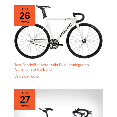
Août
26
2024
Test FabricBike Aero : vélo Fixie Ultraléger en
Aluminium et Carbone
Vélos de route
Août
27
2024