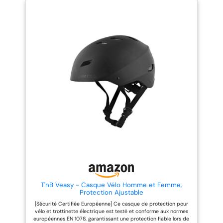
61cm) - La molette arrière
ajustement personnalisé avec
: la boucle de ceinture
permet un réglage personnalisé
notre système rotatif ingénieux,
magnétique Fidlock
pour un maintien stable et
pour un confort sur mesure et
se ferme facilement,
confortable. Ventilation
une tenue impeccable en
Optimisée avec 26 Aérations -
mouvement. CHIC SANS CHOC -
rapidement et d'une
Les nombreuses ouvertures
Affichez un style distinctif et
seule main. DÉTAILS
assurent une excellente
minimaliste avec une finition
circulation d’air pour garder la
marron pour le sangles. EAU-
DE PRODUITS :
tête au frais même en été.
CUNE CRAINTE - Conçu avec
Casque de ville
Rembourrage Amovible et
des matériaux résistants à l'eau,
unisexe pour adultes,
Lavable - Les coussinets
ce casque est facile à laver,
intérieurs doux se retirent
pour un entretien simplifié après
y compris système de
facilement pour un nettoyage
chaque utilisation.
harnais plat TriVider -
rapide, garantissant hygiène et
confort.
la taille indiquée en
centimètres
correspond au tour
de tête de l'utilisateur
T'nB Veasy - Casque Vélo Homme et Femme,
Protection Ajustable
[Sécurité Certifiée Européenne] Ce casque de protection pour
vélo et trottinette électrique est testé et conforme aux normes
européennes EN 1078, garantissant une protection fiable lors de