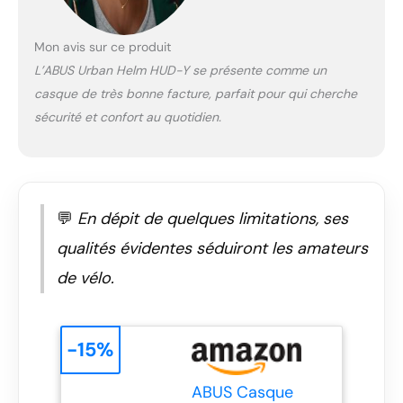
peut être portée de
différentes manières,
qu'elle soit légèrement
Mon avis sur ce produit
orientée vers le bas
L’ABUS Urban Helm HUD-Y se présente comme un
ou rabattue vers le
casque de très bonne facture, parfait pour qui cherche
haut. POUR LES TÊTES
: le système de
sécurité et confort au quotidien.
réglage en hauteur à
l'arrière de la tête
peut créer
suffisamment de
place pour une tresse.
💬
En dépit de quelques limitations, ses
BOUCLE MAGNÉTIQUE
qualités évidentes séduiront les amateurs
: la boucle de ceinture
magnétique Fidlock
de vélo.
se ferme facilement,
rapidement et d'une
seule main. DÉTAILS
DE PRODUITS :
-15%
Casque de ville
unisexe pour adultes,
ABUS Casque
y compris système de