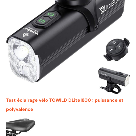
Test éclairage vélo TOWILD DLite1800 : puissance et
polyvalence