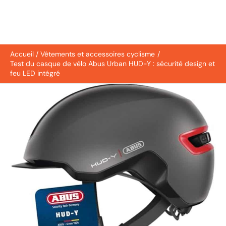
Accueil
Vêtements et accessoires cyclisme
Test du casque de vélo Abus Urban HUD-Y : sécurité design et
feu LED intégré