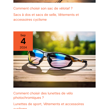
Comment choisir son sac de vélotaf ?
Sacs à dos et sacs de selle
,
Vêtements et
accessoires cyclisme
Sep
4
2024
Comment choisir des lunettes de vélo
photochromiques ?
Lunettes de sport
,
Vêtements et accessoires
cyclisme