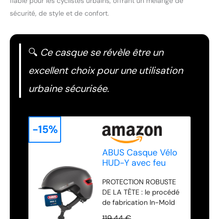
fiable pour les cyclistes urbains, offrant un mélange de
sécurité, de style et de confort.
🔍
Ce casque se révèle être un
excellent choix pour une utilisation
urbaine sécurisée.
-15%
ABUS Casque Vélo
HUD-Y avec feu
arrière, titan/rouge,
PROTECTION ROBUSTE
M
DE LA TÊTE : le procédé
de fabrication In-Mold
relie la mousse dure
119,44 €