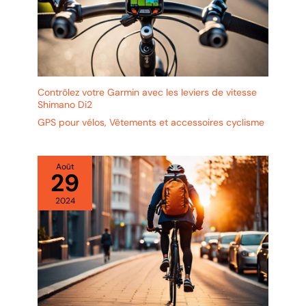
produit défaillant, de questions sur nos produits, vous pouvez
contacter notre service client basé en France afin de trouver
une bonne solution
Contrôlez votre Garmin avec les leviers de vitesse
Shimano Di2
GPS pour vélos
,
Vêtements et accessoires cyclisme
Août
29
2024