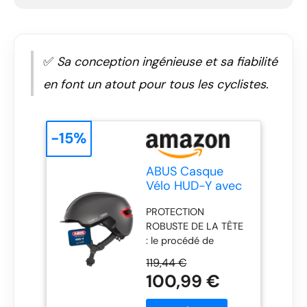
✅
Sa conception ingénieuse et sa fiabilité
en font un atout pour tous les cyclistes.
-15%
ABUS Casque
Vélo HUD-Y avec
feu arrière,
PROTECTION
titan/rouge, M
ROBUSTE DE LA TÊTE
: le procédé de
fabrication In-Mold
119,44 €
relie la mousse dure
100,99 €
absorbant les chocs
(EPS) de manière