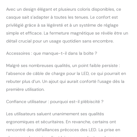
du casque peut être
portée de différentes
Avec un design élégant et plusieurs coloris disponibles, ce
manières, qu'elle soit
casque sait s’adapter à toutes les tenues. Le confort est
légèrement orientée
privilégié grâce à sa légèreté et à un système de réglage
vers le bas ou rabattue
vers le haut. POUR LES
simple et efficace. La fermeture magnétique se révèle être un
TÊTES : le système de
détail crucial pour un usage quotidien sans encombre.
réglage en hauteur à
l'arrière de la tête peut
Accessoires : que manque-t-il dans la boîte ?
créer suffisamment de
place pour une tresse.
Malgré ses nombreuses qualités, un point faible persiste :
BOUCLE MAGNÉTIQUE :
l’absence de câble de charge pour la LED, ce qui pourrait en
la boucle de ceinture
rebuter plus d’un. Un ajout qui aurait conforté l’usage dès la
magnétique Fidlock se
première utilisation.
ferme facilement,
rapidement et d'une
Confiance utilisateur : pourquoi est-il plébiscité ?
seule main. DÉTAILS DE
PRODUITS : Casque de
Les utilisateurs saluent unanimement ses qualités
ville unisexe pour
ergonomiques et sécuritaires. En revanche, certains ont
adultes, y compris
système de harnais plat
rencontré des défaillances précoces des LED. La prise en
TriVider - la taille