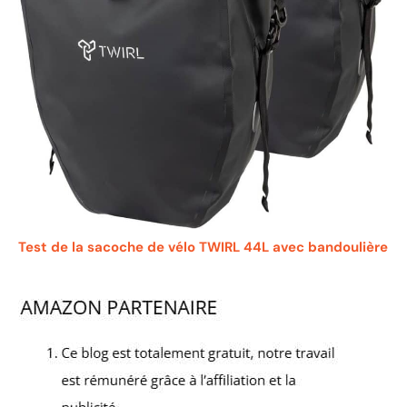
Test de la sacoche de vélo TWIRL 44L avec bandoulière