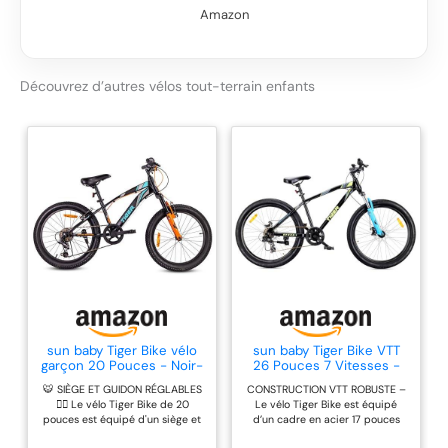
veillant à ce que la
Amazon
137cm - 179cm et
sécurité et la
sont conçues pour un
longévité soient
poids maximum de
primordiales
70kg LE PLAISIR DE
Découvrez d’autres vélos tout-terrain enfants
ASSEMBLAGE RAPIDE
CONDUIRE : Notre
: Ce vélo est livré pré-
VTT semi-rigide n'a
assemblé à 90 %. Le
qu'une seule
montage est simple
suspension de
et rapide et en cas de
fourche, le cadre n'a
besoin notre service
pas de suspension. La
client est bien
transmission de
entendu à votre
puissance est très
disposition
efficace avec un
semi-rigide, vous
pouvez donc aller
plus vite, surtout en
sun baby Tiger Bike vélo
sun baby Tiger Bike VTT
montée. Aussi en
garçon 20 Pouces - Noir-
26 Pouces 7 Vitesses -
raison du poids
Turquoise-Gris-Orange
Noir-Vert-Bleu
🐯 SIÈGE ET GUIDON RÉGLABLES
CONSTRUCTION VTT ROBUSTE –
inférieur par rapport à
🚴‍♂️ Le vélo Tiger Bike de 20
Le vélo Tiger Bike est équipé
un VTT tout-
pouces est équipé d'un siège et
d’un cadre en acier 17 pouces
d'un guidon facilement réglables,
solide et durable, idéal pour une
suspendu VITESSE :