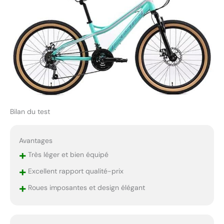
concevons nos produits
nous-mêmes, en
sélectionnant nous-
mêmes les composants
intégrés pour nos vélos
et en veillant à ce que la
sécurité et la longévité
soient primordiales
ASSEMBLAGE RAPIDE :
Ce vélo est livré pré-
Bilan du test
assemblé à 90 %. Le
montage est simple et
rapide et en cas de
Avantages
besoin notre service
+
Très léger et bien équipé
client est bien entendu
à votre disposition
+
Excellent rapport qualité-prix
+
Roues imposantes et design élégant