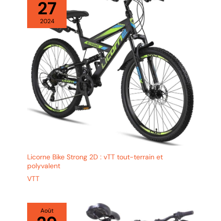
27
2024
Licorne Bike Strong 2D : vTT tout-terrain et
polyvalent
VTT
Août