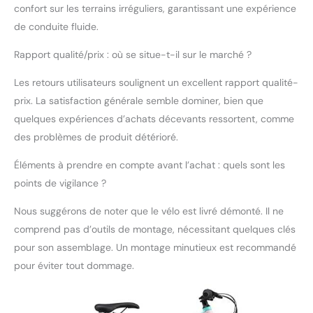
inférieur par rapport à
confort sur les terrains irréguliers, garantissant une expérience
un VTT tout-suspendu
de conduite fluide.
VITESSE : Avec le
dérailleur Shimano à 21
Rapport qualité/prix : où se situe-t-il sur le marché ?
vitesses avec une
translation presque
Les retours utilisateurs soulignent un excellent rapport qualité-
transparente, vous êtes
prix. La satisfaction générale semble dominer, bien que
prêt pour toutes les
quelques expériences d’achats décevants ressortent, comme
situations. Les freins
particulièrement
des problèmes de produit détérioré.
adhérents (avant : frein
à disque, arrière : frein à
Éléments à prendre en compte avant l’achat : quels sont les
disque) apportent le
points de vigilance ?
contrôle nécessaire
PUISSANT ET ÉLÉGANT :
Nous suggérons de noter que le vélo est livré démonté. Il ne
l'ingénierie allemande
comprend pas d’outils de montage, nécessitant quelques clés
rencontre le design
pour son assemblage. Un montage minutieux est recommandé
moderne de ce vélo,
pour éviter tout dommage.
inspiré des tendances
actuelles du secteur du
vélo. Nous planifions,
construisons et