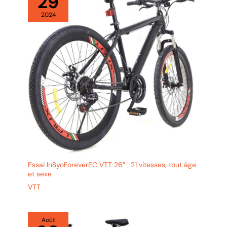
29
2024
Essai InSyoForeverEC VTT 26″ : 21 vitesses, tout âge
et sexe
VTT
Août