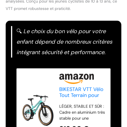
analysées. Conçu pour les jeunes cyclistes de 10 à 13 ans, ce
VTT promet robustesse et praticité.
🔍
Le choix du bon vélo pour votre
enfant dépend de nombreux critères
intégrant sécurité et performance.
BIKESTAR VTT Vélo
Tout Terrain pour
Enfants de 10-13
LÉGER, STABLE ET SÛR :
Ans | Bicyclette 24
Cadre en aluminium très
Pouces 21 Vitesses
stable pour une
Shimano, Hardtail,
utilisation quotidienne
Freins Disc,