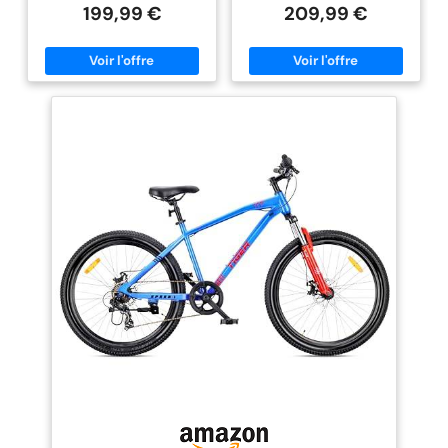
permettant d'ajuster la hauteur
utilisation quotidienne et les
Avec le dérailleur
199,99 €
209,99 €
en fonction de la croissance de
sorties tout terrain. Sa structure
Shimano à 21 vitesses
l'enfant, assurant ainsi une
stable offre confort et sécurité
position de conduite
sur route, chemins forestiers et
avec une translation
confortable et ergonomique.
surfaces irrégulières. Parfait
presque transparente,
Idéal pour les garçons âgés de 6
pour les adolescents et les
à 10 ans, il offre une utilisation
enfants plus âgés recherchant
vous êtes prêt pour
durable sans nécessiter de
un VTT polyvalent.
toutes les situations.
changements fréquents de vélo.
TRANSMISSION SHIMANO 7 OU 21
Les freins
🐯 DÉRAILLEUR SHIMANO 6
VITESSES – Selon le modèle
VITESSES AVEC POIGNÉE
choisi, le vélo est équipé d’une
particulièrement
ROTATIVE REVOSHIFT ⚙️ Ce
transmission Shimano Tourney à
adhérents (avant :
modèle est équipé d'un
7 ou 21 vitesses. Le système
dérailleur Shimano à 6 vitesses,
permet des changements de
frein à disque, arrière :
contrôlé par une poignée
vitesse fluides et une
frein à disque)
rotative Revoshift pratique. Cela
adaptation facile aux montées
apportent le contrôle
permet aux enfants de changer
et différents terrains. Convient
de vitesse facilement et en
aussi bien aux débutants qu’aux
nécessaire PUISSANT
douceur, facilitant ainsi la
utilisateurs plus actifs.
ET ÉLÉGANT :
conduite sur différents terrains,
SUSPENSION ET PNEUS LARGES
des routes plates aux collines
– La fourche suspendue
l'ingénierie allemande
plus raides. 🐯 LARGES PNEUS
améliore le confort sur les routes
rencontre le design
BMX SUR JANTES EN ALUMINIUM
irrégulières et réduit les
moderne de ce vélo,
💪 Le Tiger Bike est doté de
vibrations pendant la conduite.
larges pneus BMX qui offrent
Les pneus larges 26x2.40
inspiré des tendances
une excellente adhérence et
assurent une excellente
actuelles du secteur
stabilité sur diverses surfaces.
adhérence et une meilleure
Les jantes en aluminium ajoutent
stabilité sur sable, gravier et
du vélo. Nous
légèreté et durabilité, ce qui se
chemins forestiers. Idéal pour la
planifions,
traduit par un meilleur contrôle
ville et les balades en pleine