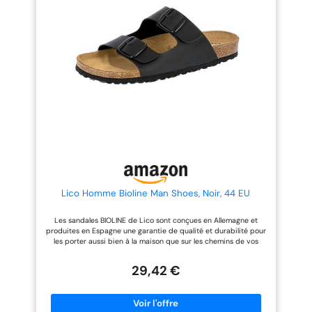
à la fin de la journée. Semelle
disponible en plus de 8
extérieure légère en EVA avec
variations de couleurs et
motifs:flexible et dotée d'une
fermetures pour s’accorder avec
fonction d'amortissement, elle
toutes vos
offre une adhérence durable à
tenues,classiques,bohèmes,tend
vos pieds, idéale pour la marche,
ance et rester confortable en
le shopping et les moments de
toutes occasion
détente. Et nous ferons tout
notre possible pour vous
apporter la solution la plus
satisfaisante
Lico Homme Bioline Man Shoes, Noir, 44 EU
Les sandales BIOLINE de Lico sont conçues en Allemagne et
produites en Espagne une garantie de qualité et durabilité pour
les porter aussi bien à la maison que sur les chemins de vos
prochaines vacances L’assise plantaire anatomique de la
semelle est conçue pour soutenir le pied de manière optimale et
29,42 €
réduire la pression sur les articulations Elle aide aussi à soutenir
la voute plantaire et améliorer la posture Les sangles sont
ajustables pour maintenir le pied comme dans un chausson Ce
modèle est disponible en plus de 8 variations de couleurs et