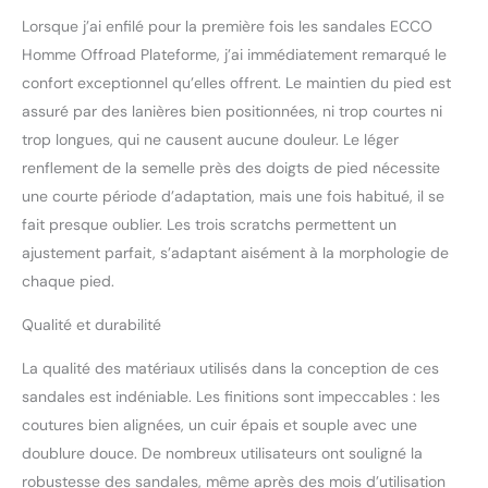
semelle légère offre un
Lorsque j’ai enfilé pour la première fois les sandales ECCO
amorti et une flexibilité
longue durée grâce à la
Homme Offroad Plateforme, j’ai immédiatement remarqué le
technologie innovante
confort exceptionnel qu’elles offrent. Le maintien du pied est
ECCO FLUIDFORM Direct
assuré par des lanières bien positionnées, ni trop courtes ni
Comfort Technologie
trop longues, qui ne causent aucune douleur. Le léger
ECCO RECEPTOR pour
une excellente stabilité et
renflement de la semelle près des doigts de pied nécessite
un soutien dynamique de
une courte période d’adaptation, mais une fois habitué, il se
l'impact au sol jusqu'au
fait presque oublier. Les trois scratchs permettent un
soulèvement du pied
ajustement parfait, s’adaptant aisément à la morphologie de
Semelle extérieure en
chaque pied.
caoutchouc résistant
pour une adhérence
Qualité et durabilité
exceptionnelle sur tous
les terrains
La qualité des matériaux utilisés dans la conception de ces
sandales est indéniable. Les finitions sont impeccables : les
coutures bien alignées, un cuir épais et souple avec une
doublure douce. De nombreux utilisateurs ont souligné la
robustesse des sandales, même après des mois d’utilisation