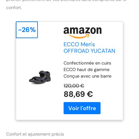
confort.
-26%
ECCO Men's
OFFROAD YUCATAN
Blue/Black 43
Confectionnée en cuirs
ECCO haut de gamme
Conçue avec une barre
latérale, trois points
120,00 €
d’ajustement et une
88,69 €
doublure en néoprène
pour un chaussant souple
et confortable Assise
plantaire moulée en EVA
revêtue de microfibre
douce pour un amorti et
Confort et ajustement précis
une stabilité accrus La