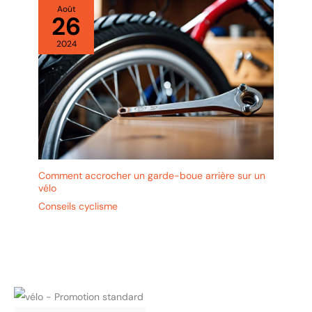
Août
26
2024
Comment accrocher un garde-boue arrière sur un
vélo
Conseils cyclisme