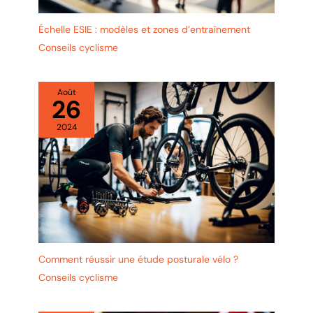
Échelle ESIE : modèles et zones d’entraînement
Conseils cyclisme
Août
26
2024
Comment réussir une étude posturale vélo ?
Conseils cyclisme