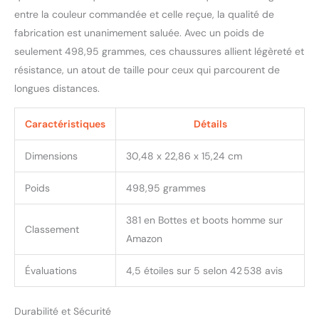
garantie sont disponibles
entre la couleur commandée et celle reçue, la qualité de
sur le site Timberland Les
fabrication est unanimement saluée. Avec un poids de
produits avec matériau
seulement 498,95 grammes, ces chaussures allient légèreté et
ReBOTL contiennent au
moins 50 % de PET
résistance, un atout de taille pour ceux qui parcourent de
recyclé (polyéthylène
longues distances.
téréphtalate recyclé, les
bouteilles en plastique
Caractéristiques
Détails
sont composées), à
l'exception des oligo-
Dimensions
30,48 x 22,86 x 15,24 cm
matériaux.
Poids
498,95 grammes
381 en Bottes et boots homme sur
Classement
Amazon
Évaluations
4,5 étoiles sur 5 selon 42 538 avis
Durabilité et Sécurité