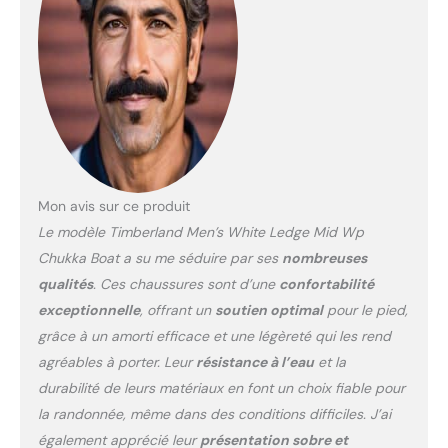
de randonnée pour
homme, bottes de
randonnée imperméables,
bottes décontractées et
chaussures de loisirs est
conçue pour s'adapter à
vos ensembles de plein
air. TIMBERLAND Que
vous recherchiez des
bottes pour homme,
Mon avis sur ce produit
femme ou enfant. Pour
Le modèle Timberland Men’s White Ledge Mid Wp
les meilleures chaussures
Chukka Boat a su me séduire par ses
nombreuses
de randonnée, bottes de
qualités
. Ces chaussures sont d’une
confortabilité
pluie, bottes de travail,
chaussures de loisirs et
exceptionnelle
, offrant un
soutien optimal
pour le pied,
plus encore, choisissez
grâce à un amorti efficace et une légèreté qui les rend
Timberland. Ce dont vous
agréables à porter. Leur
résistance à l’eau
et la
avez besoin en plein air :
durabilité de leurs matériaux en font un choix fiable pour
Timberland a
l'équipement dont vous
la randonnée, même dans des conditions difficiles. J’ai
avez besoin pour toutes
également apprécié leur
présentation sobre et