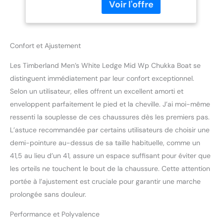
pleine fleur, imperméable
à l'eau, des coutures
scellées et un matériel
Speed-Lace antirouille
avec crochet sur le
Confort et Ajustement
dessus pour un laçage
sûr. Ne cherchez pas plus
Les Timberland Men’s White Ledge Mid Wp Chukka Boat se
loin pour la performance
distinguent immédiatement par leur confort exceptionnel.
et le style prêts à l'emploi.
Selon un utilisateur, elles offrent un excellent amorti et
Notre sélection de bottes
enveloppent parfaitement le pied et la cheville. J’ai moi-même
de randonnée pour
ressenti la souplesse de ces chaussures dès les premiers pas.
homme, bottes de
randonnée imperméables,
L’astuce recommandée par certains utilisateurs de choisir une
bottes décontractées et
demi-pointure au-dessus de sa taille habituelle, comme un
chaussures de loisirs est
41,5 au lieu d’un 41, assure un espace suffisant pour éviter que
conçue pour s'adapter à
les orteils ne touchent le bout de la chaussure. Cette attention
vos ensembles de plein
air. TIMBERLAND Que
portée à l’ajustement est cruciale pour garantir une marche
vous recherchiez des
prolongée sans douleur.
bottes pour homme,
femme ou enfant. Pour
Performance et Polyvalence
les meilleures chaussures