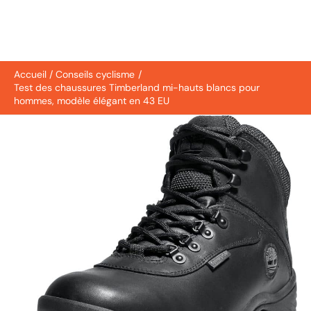
Accueil
Conseils cyclisme
Test des chaussures Timberland mi-hauts blancs pour
hommes, modèle élégant en 43 EU