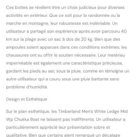
de randonnée, bottes de
Ces bottes se révèlent être un choix judicieux pour diverses
pluie, bottes de travail,
activités en extérieur. Que ce soit pour la randonnée ou la
chaussures de loisirs et
marche en montagne, leur robustesse est indéniable. Un
plus encore, choisissez
utilisateur a partagé son expérience après avoir parcouru 40
Timberland. Ce dont vous
avez besoin en plein air :
km sur la plage avec un sac à dos de 20 kg. Bien que des
Timberland a
ampoules soient apparues dans ces conditions extrêmes, les
l'équipement dont vous
chaussures ont su offrir le soutien nécessaire. Leur matériau
avez besoin pour toutes
imperméable est également une caractéristique précieuse,
vos aventures en plein air,
y compris des vestes et
gardant les pieds au sec sous la pluie, comme en témoigne un
des manteaux pour les
autre utilisateur qui a couru sous une pluie battante sans
activités de plein air, des
problème d’humidité.
sacs à dos, des bagages
et des accessoires de
Design et Esthétique
plein air. Avec la garantie
limitée de Timberland Les
Sur le plan esthétique, les Timberland Men’s White Ledge Mid
conditions complètes, les
Wp Chukka Boat ne laissent pas indifférents. Un utilisateur a
restrictions et les
particulièrement apprécié leur présentation sobre et
instructions pour faire
une réclamation de
qualitative. Bien que certains aient remarqué un décalage