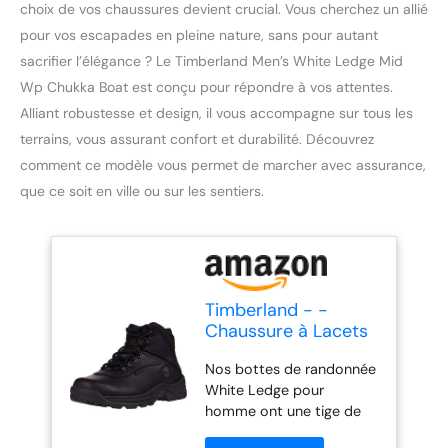
choix de vos chaussures devient crucial. Vous cherchez un allié
pour vos escapades en pleine nature, sans pour autant
sacrifier l’élégance ? Le Timberland Men’s White Ledge Mid
Wp Chukka Boat est conçu pour répondre à vos attentes.
Alliant robustesse et design, il vous accompagne sur tous les
terrains, vous assurant confort et durabilité. Découvrez
comment ce modèle vous permet de marcher avec assurance,
que ce soit en ville ou sur les sentiers.
Timberland - -
Chaussure à Lacets
Blancs mi-Hauts
Nos bottes de randonnée
pour Hommes, 43
White Ledge pour
EU, Black
homme ont une tige de
haute qualité en cuir