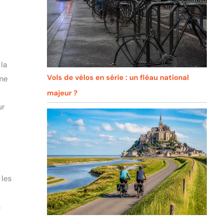
la
Vols de vélos en série : un fléau national
ême
majeur ?
ur
 les
n