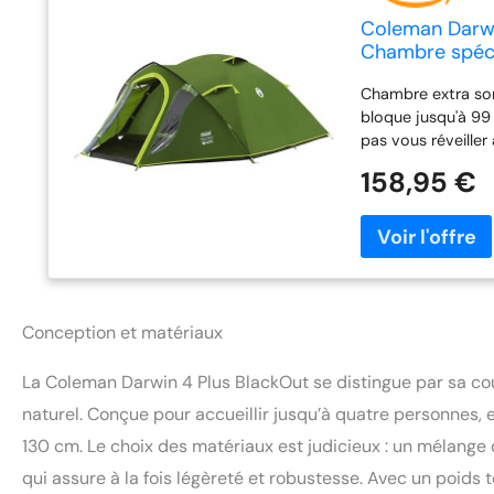
Coleman Darwi
Chambre spécia
et de randonn
Chambre extra som
de Sol
bloque jusqu'à 99
pas vous réveiller 
mais stable fabriq
158,95 €
peuvent également 
les festivals Riche
optimale pour évi
grand pour ranger 
d'eau de 4500 mm
cousu rend cette
Guard 50+ offrant
Conception et matériaux
2,4 m² - Construct
cm - Poids : 6,1 
La Coleman Darwin 4 Plus BlackOut se distingue par sa co
éclair, haubans et
naturel. Conçue pour accueillir jusqu’à quatre personnes,
130 cm. Le choix des matériaux est judicieux : un mélange d
qui assure à la fois légèreté et robustesse. Avec un poids t