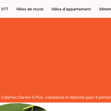
VTT
Vélos de route
Vélos d’appartement
Vêtem
e Coleman Darwin 4 Plus : compacte et étanche pour 4 perso