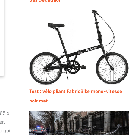
Test : vélo pliant FabricBike mono-vitesse
noir mat
265 x
er,
e qui