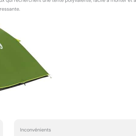
eux qui recherchent une tente polyvalente, facile à monter et 
ressante.
Inconvénients