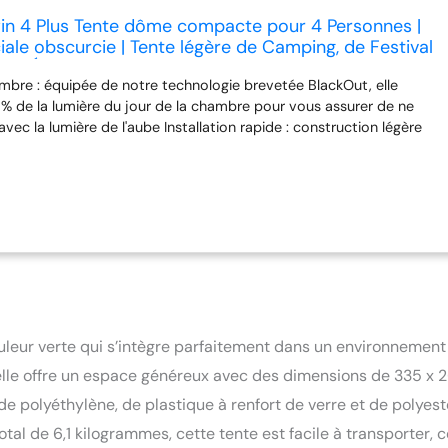
n 4 Plus Tente dôme compacte pour 4 Personnes |
le obscurcie | Tente légère de Camping, de Festival
ée | Étanche de 4 500 mm | 4 Personnes | avec Tapis
bre : équipée de notre technologie brevetée BlackOut, elle
 % de la lumière du jour de la chambre pour vous assurer de ne
avec la lumière de l'aube Installation rapide : construction légère
uée à partir de poteaux en fibre de verre très flexibles et légers qui
résister aux vents forts ; idéal pour le camping, la randonnée ou
 en caractéristiques : les volets d'air offrent une circulation d'air
ter la condensation dans la tente ; l'auvent compact est assez
les bagages, le matériel et les chaussures 100 % étanche : colonne
 en combinaison avec des coutures soudées et un tapis de sol
 tente 4 personnes absolument imperméable ; protection UV
 une haute protection UV Surface de couchage 5,5 m² - Auvent
ion : tente intérieure d'abord - Dimensions du colis : 58 x 20 x 20
kg - Colonne d'eau : 4500 mm - Sac de transport avec fermeture
uleur verte qui s’intègre parfaitement dans un environnement
 piquets de tente
 elle offre un espace généreux avec des dimensions de 335 x 
e polyéthylène, de plastique à renfort de verre et de polyest
otal de 6,1 kilogrammes, cette tente est facile à transporter, c