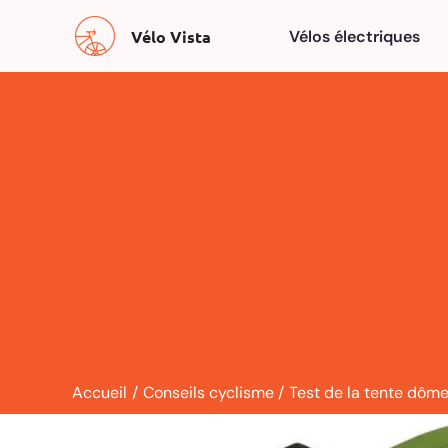
Aller
Vélo Vista
Vélos électriques
au
contenu
Accueil
Conseils cyclisme
Test de la tente dôm