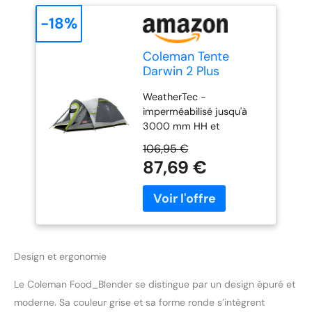
-18%
Coleman Tente
Darwin 2 Plus
WeatherTec -
imperméabilisé jusqu'à
3000 mm HH et
coutures scellées pour
106,95 €
garantir que votre tente
87,69 €
reste bien au sec Tapis de
sol entièrement cousu -
protège l'intérieur de la
tente des insectes et de
l'eau, pour un niveau de
confort supplémentaire
Design et ergonomie
Ignifuge - notre matériau
garantit que le tissu ne
Le Coleman Food_Blender se distingue par un design épuré et
s'enflammera pas
dangereusement et de
moderne. Sa couleur grise et sa forme ronde s’intègrent