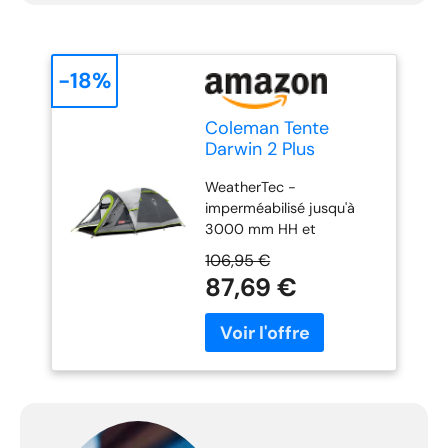
-18%
Coleman Tente
Darwin 2 Plus
WeatherTec -
imperméabilisé jusqu'à
3000 mm HH et
coutures scellées pour
106,95 €
garantir que votre tente
87,69 €
reste bien au sec Tapis de
sol entièrement cousu -
protège l'intérieur de la
tente des insectes et de
l'eau, pour un niveau de
confort supplémentaire
Ignifuge - notre matériau
garantit que le tissu ne