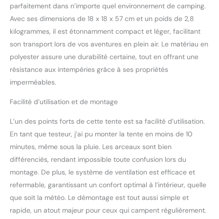
manière incontrôlable et
parfaitement dans n’importe quel environnement de camping.
s'éteindra
Avec ses dimensions de 18 x 18 x 57 cm et un poids de 2,8
automatiquement,
kilogrammes, il est étonnamment compact et léger, facilitant
donnant le temps de
s'échapper en cas
son transport lors de vos aventures en plein air. Le matériau en
d'urgence Poteaux en
polyester assure une durabilité certaine, tout en offrant une
fibre de verre - les
résistance aux intempéries grâce à ses propriétés
poteaux en fibre de verre
imperméables.
très flexibles et légers
garantissent une bonne
Facilité d’utilisation et de montage
réponse au vent et aux
tempêtes Protection
L’un des points forts de cette tente est sa facilité d’utilisation.
solaire UVGuard - les
En tant que testeur, j’ai pu monter la tente en moins de 10
tissus certifiés testés en
laboratoire avec un
minutes, même sous la pluie. Les arceaux sont bien
SPF50 offrent une
différenciés, rendant impossible toute confusion lors du
excellente protection
montage. De plus, le système de ventilation est efficace et
contre les rayons
refermable, garantissant un confort optimal à l’intérieur, quelle
ultraviolets du soleil
que soit la météo. Le démontage est tout aussi simple et
rapide, un atout majeur pour ceux qui campent régulièrement.