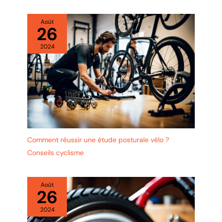
Août
26
2024
Comment réussir une étude posturale vélo ?
Conseils cyclisme
Août
26
2024