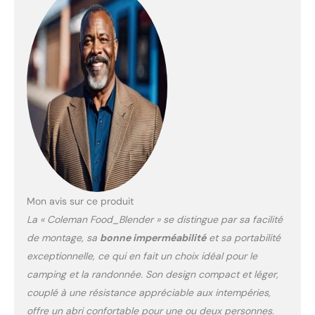
s'enflammera pas
dangereusement et de
manière incontrôlable et
s'éteindra
automatiquement,
donnant le temps de
s'échapper en cas
d'urgence Poteaux en
fibre de verre - les
poteaux en fibre de verre
très flexibles et légers
garantissent une bonne
réponse au vent et aux
tempêtes Protection
Mon avis sur ce produit
solaire UVGuard - les
La « Coleman Food_Blender » se distingue par sa facilité
tissus certifiés testés en
de montage, sa
bonne imperméabilité
et sa portabilité
laboratoire avec un
exceptionnelle, ce qui en fait un choix idéal pour le
SPF50 offrent une
excellente protection
camping et la randonnée. Son design compact et léger,
contre les rayons
couplé à une résistance appréciable aux intempéries,
ultraviolets du soleil
offre un abri confortable pour une ou deux personnes.