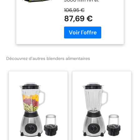
coutures scellées pour
106,95 €
garantir que votre tente
87,69 €
reste bien au sec Tapis de
sol entièrement cousu -
protège l'intérieur de la
tente des insectes et de
l'eau, pour un niveau de
confort supplémentaire
Découvrez d’autres blenders alimentaires
Ignifuge - notre matériau
garantit que le tissu ne
s'enflammera pas
dangereusement et de
manière incontrôlable et
s'éteindra
automatiquement,
donnant le temps de
s'échapper en cas
d'urgence Poteaux en
fibre de verre - les
poteaux en fibre de verre
très flexibles et légers