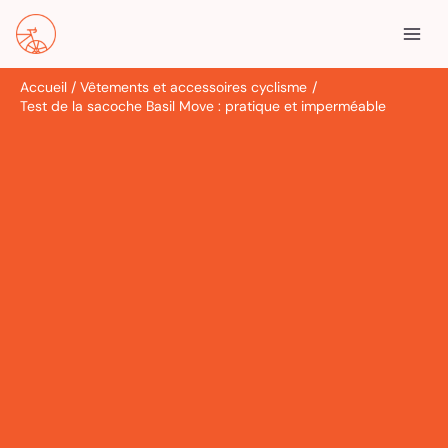
Aller
R
au
e
contenu
c
Accueil
Vêtements et accessoires cyclisme
h
Test de la sacoche Basil Move : pratique et imperméable
e
r
c
h
e
r