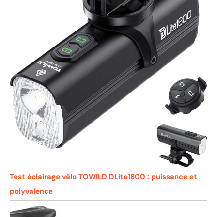
Test éclairage vélo TOWILD DLite1800 : puissance et
polyvalence