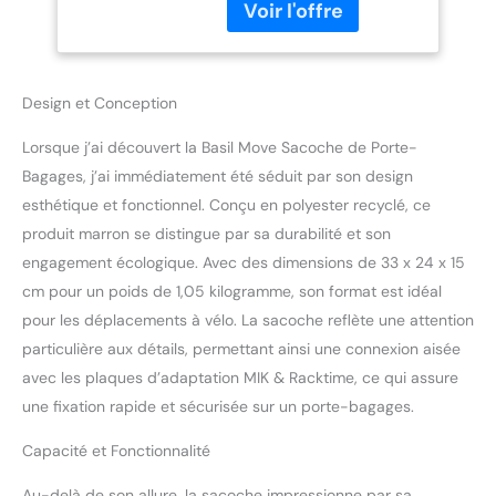
à partir de bouteilles en
Les Courses
plastique recyclées,
robuste et protège de la
pluie et de l'humidité.
Design et Conception
Compatible avec les
plaques d'adaptation MIK
Lorsque j’ai découvert la Basil Move Sacoche de Porte-
& Racktime : fixation
facile et sûre sur les
Bagages, j’ai immédiatement été séduit par son design
porte-bagages
esthétique et fonctionnel. Conçu en polyester recyclé, ce
compatibles.
produit marron se distingue par sa durabilité et son
Multifonction : poignée de
engagement écologique. Avec des dimensions de 33 x 24 x 15
transport et bandoulière
amovible pour un
cm pour un poids de 1,05 kilogramme, son format est idéal
transport flexible.
pour les déplacements à vélo. La sacoche reflète une attention
Voyagez en toute
particulière aux détails, permettant ainsi une connexion aisée
sécurité : les détails
avec les plaques d’adaptation MIK & Racktime, ce qui assure
réfléchissants
une fixation rapide et sécurisée sur un porte-bagages.
augmentent la visibilité et
la sécurité sur la route.
Capacité et Fonctionnalité
Au-delà de son allure, la sacoche impressionne par sa