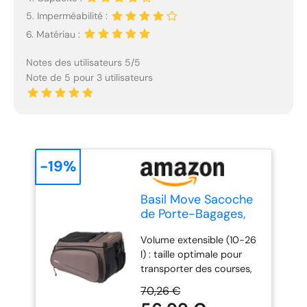
5. Imperméabilité :
6. Matériau :
Notes des utilisateurs 5/5
Note de 5 pour 3 utilisateurs
-19%
Basil Move Sacoche
de Porte-Bagages,
10-26 l, Marron,
Volume extensible (10-26
imperméable, en
l) : taille optimale pour
Polyester recyclé,
transporter des courses,
Compatible avec
des sacs de travail ou des
Les plaques
70,26 €
équipements de sport.
d'adaptation MIK &