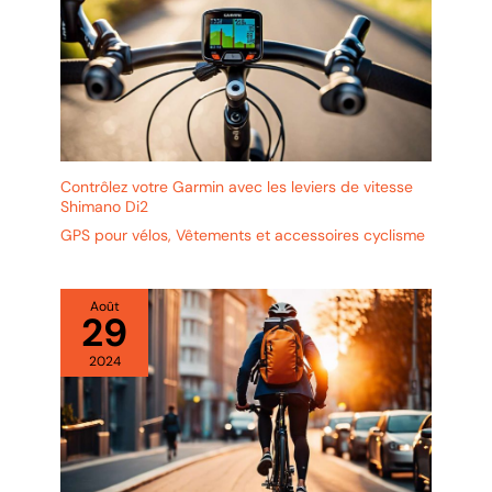
sacoche de porte-bagages de
vélo assure votre sécurité dans
l'obscurité.
Contrôlez votre Garmin avec les leviers de vitesse
Shimano Di2
GPS pour vélos
,
Vêtements et accessoires cyclisme
Août
29
2024