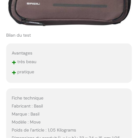
Bilan du test
Avantages
+
très beau
+
pratique
Fiche technique
Fabricant : Basil
Marque : Basil
Modèle : Move
Poids de l’article : 1,05 Kilograms
Dimensions du produit (L x l x h) : 33 x 24 x 15 cm; 1,05