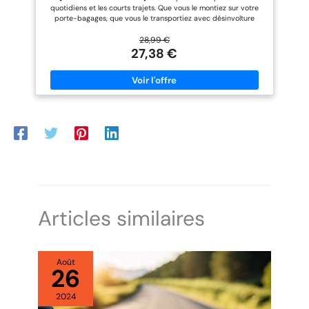
quotidienne, parfait pour les
Bandoulière
quotidiens et les courts trajets. Que vous le montiez sur votre
randonnées en plein air, les
porte-bagages, que vous le transportiez avec désinvolture
pique-niques entre amis, etc.
grâce à la bandoulière cachée ou que vous utilisiez la poignée
Équipé d'une Housse de Pluie -
de transport, vous pouvez utiliser votre sac de vélo de
28,99 €
Le kit du sac de vélo porte
différentes manières. 【 8L et Compartiments multiples】Avec
27,38 €
bagage est livré avec une
des dimensions de 37 x 14,5 x 16 cm, vous aurez beaucoup
housse de pluie noire
d'espace pour tout. Le sac principal de 8 L est doté d'une
supplémentaire, qui peut être
poche en filet extensible et de 2 poches latérales pour un
utilisée ensemble ou séparément
rangement facile. Il y a également une poche en filet à l'intérieur
pour mieux protéger vos
du sac pour votre téléphone portable, votre portefeuille, etc.
bagages. La housse de pluie est
【Haute qualité et étanche】Le sac de rangement est fabriqué
dotée d'un élastique et d'un
en PVC robuste et imperméable qui protège le contenu de la
mousqueton qui la rendent plus
pluie et de la saleté. Une fermeture éclair spéciale laminée et
sûre, ce qui l'empêche d'être
imperméable empêche la pluie de pénétrer. 【Facile à
emportée par le vent pendant la
installer】Fixez simplement le sac de vélo avec la fermeture
randonnée et permet de mieux
crochets et boucles sur le devant et les côtés. Il ne nécessite pas
protéger vos bagages. Facile à
d'outils supplémentaires et convient à la plupart des porte-
Installer - L'avant et les côtés de
vélos, tels que les VTT, les vélos de route, etc. 【Sécurité en
la sacoche vélo arriere étanche
déplacement】Le dos du sac est équipé d'une bande
sont équipés de sangles
réfléchissante qui améliore la visibilité la nuit.
autocollantes (4 au total), qui
Articles similaires
peuvent être facilement
installées sur le siège de votre
vélo pour maximiser la stabilité
et la sécurité de la sacoche. La
sacoche vélo s'adapte à la
Août
26
plupart des cadres de vélo, tels
que les VTT, les vélos de route,
etc. De plus, la bande
2024
réfléchissante au dos de la