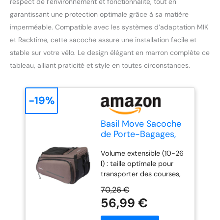
respect de l’environnement et fonctionnalité, tout en
garantissant une protection optimale grâce à sa matière
imperméable. Compatible avec les systèmes d’adaptation MIK
et Racktime, cette sacoche assure une installation facile et
stable sur votre vélo. Le design élégant en marron complète ce
tableau, alliant praticité et style en toutes circonstances.
-19%
Basil Move Sacoche
de Porte-Bagages,
10-26 l, Marron,
Volume extensible (10-26
imperméable, en
l) : taille optimale pour
Polyester recyclé,
transporter des courses,
Compatible avec
des sacs de travail ou des
Les plaques
70,26 €
équipements de sport.
d'adaptation MIK &
56,99 €
Matériau durable et
Racktime, idéale
résistant à l'eau : fabriqué
pour Les trajets et