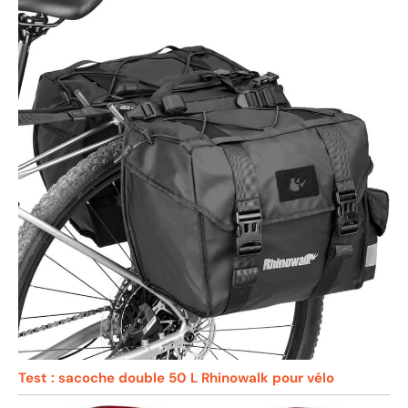
Test : sacoche double 50 L Rhinowalk pour vélo