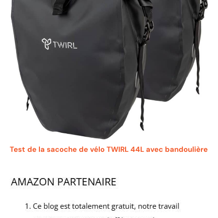
Test de la sacoche de vélo TWIRL 44L avec bandoulière