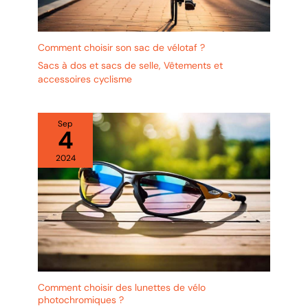
Comment choisir son sac de vélotaf ?
Sacs à dos et sacs de selle
,
Vêtements et
accessoires cyclisme
Sep
4
2024
Comment choisir des lunettes de vélo
photochromiques ?