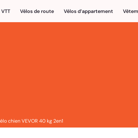
VTT
Vélos de route
Vélos d’appartement
Vêtem
vélo chien VEVOR 40 kg 2en1