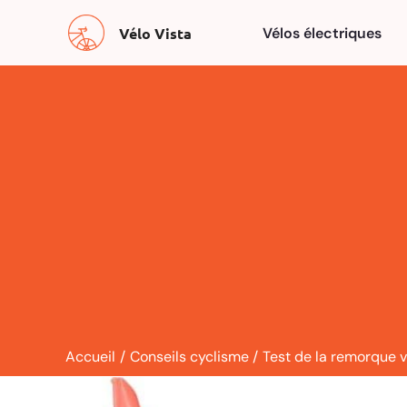
Aller
Vélo Vista
Vélos électriques
au
contenu
Accueil
Conseils cyclisme
Test de la remorque 