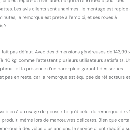
, elle est légère et maniable, ce qui la rend idéale pour des
ire entrer et sortir votre animal de compagnie est un jeu d'enfant
es. Les avis clients sont unanimes : le montage est rapide 
ue à vélo pour animaux de compagnie. La porte d'entrée
nutes, la remorque est prête à l’emploi, et ses roues à
 une protection contre le vent et la pluie tout en assurant une
tion. Votre animal peut entrer par les portes avant et arrière
isé.
rtir la tête, le tout en toute simplicité. Connexion et pliage
lage de notre porte-chien pour vélo est un jeu d'enfant, se
ment à votre vélo via un coupleur. Les roues sont amovibles et le
e retourne pour un rangement et un transport pratiques.
’y fait pas défaut. Avec des dimensions généreuses de 143,99 
à 40 kg, comme l’attestent plusieurs utilisateurs satisfaits. U
timal, et la présence d’un pare-pluie garantit des sorties
 pas en reste, car la remorque est équipée de réflecteurs e
si bien à un usage de poussette qu’à celui de remorque de vé
du produit, même lors de manœuvres délicates. Bien que certa
emorque à des vélos plus anciens, le service client réactif a s