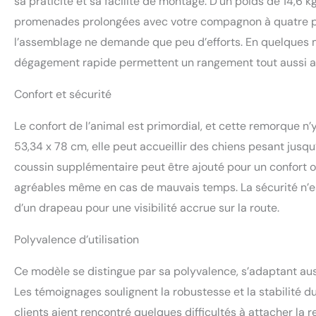
sa praticité et sa facilité de montage. D’un poids de 14,6 kg
sortie faciles : fa
promenades prolongées avec votre compagnon à quatre patt
avec cette remorq
l’assemblage ne demande que peu d’efforts. En quelques mi
transparente offre
excellente ventila
dégagement rapide permettent un rangement tout aussi a
zippées et même so
rapides : l'assemb
Confort et sécurité
connectant rapide
cadre se plie et s
Le confort de l’animal est primordial, et cette remorque n
53,34 x 78 cm, elle peut accueillir des chiens pesant jusqu’
coussin supplémentaire peut être ajouté pour un confort op
agréables même en cas de mauvais temps. La sécurité n’est
d’un drapeau pour une visibilité accrue sur la route.
Polyvalence d’utilisation
Ce modèle se distingue par sa polyvalence, s’adaptant aus
Les témoignages soulignent la robustesse et la stabilité 
clients aient rencontré quelques difficultés à attacher la r