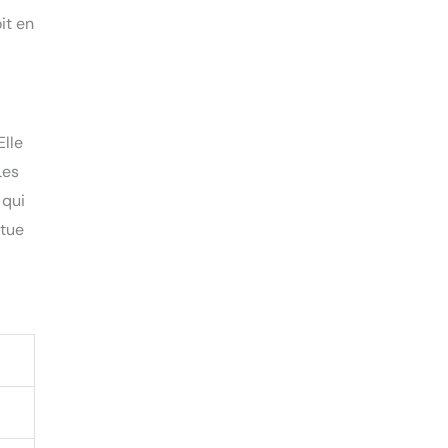
it en
Elle
Les
 qui
itue