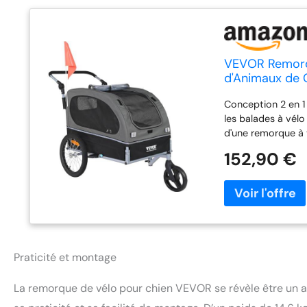
VEVOR Remorqu
d'Animaux de 
Dégagement Rap
Conception 2 en 1 
Drapeau, Noir/
les balades à vélo
d'une remorque à v
avec un diamètre 
152,90 €
kg, ce qui permet
l'aventure. Hauteu
animaux de compag
de 90°) à 44,88"/1
personnes de diffé
plutôt petit, nous
durabilité : cett
Praticité et montage
un cadre en acier
résistant au solei
La remorque de vélo pour chien VEVOR se révèle être un a
couche de toile PV
garder votre anima