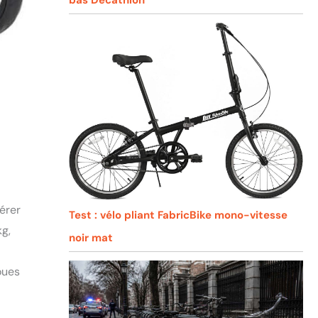
érer
Test : vélo pliant FabricBike mono-vitesse
kg,
noir mat
oues