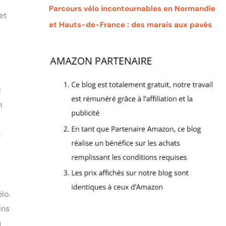
Parcours vélo incontournables en Normandie
et
et Hauts-de-France : des marais aux pavés
x
n
t
lo.
ins
u