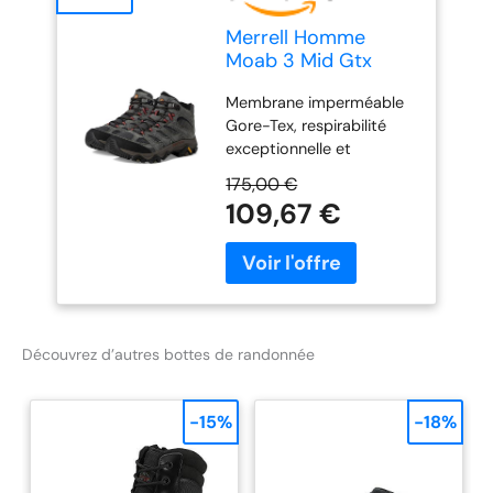
Merrell Homme
Moab 3 Mid Gtx
Chaussures-
Membrane imperméable
randonnée-homme,
Gore-Tex, respirabilité
Beluga, 43 EU
exceptionnelle et
performance
175,00 €
imperméable Dessus en
109,67 €
cuir de porc et maille
Lacets 100 percent
recyclés, toile et doublure
en maille Languette à
soufflet pour empêcher
les débris d'entrer
Découvrez d’autres bottes de randonnée
Embout de protection et
semelle en caoutchouc
Vibram TC5+
-15%
-18%