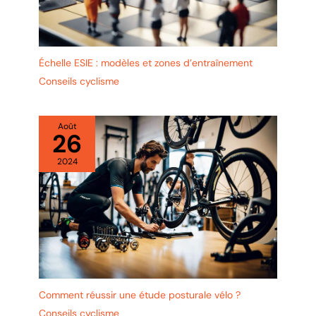
Échelle ESIE : modèles et zones d’entraînement
Conseils cyclisme
Août
26
2024
Comment réussir une étude posturale vélo ?
Conseils cyclisme