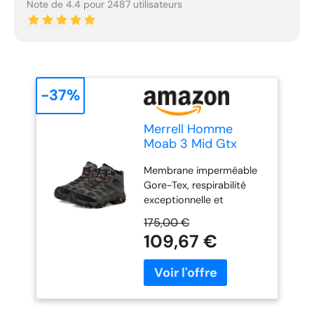
Note de 4.4 pour 2487 utilisateurs
-37%
Merrell Homme
Moab 3 Mid Gtx
Chaussures-
Membrane imperméable
randonnée-homme,
Gore-Tex, respirabilité
Beluga, 43 EU
exceptionnelle et
performance
175,00 €
imperméable Dessus en
109,67 €
cuir de porc et maille
Lacets 100 percent
recyclés, toile et doublure
en maille Languette à
soufflet pour empêcher