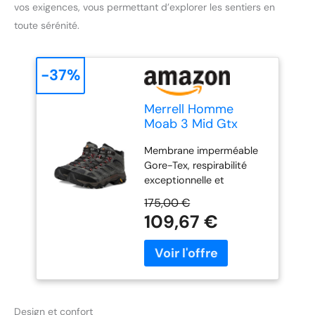
vos exigences, vous permettant d’explorer les sentiers en
toute sérénité.
-37%
Merrell Homme
Moab 3 Mid Gtx
Chaussures-
Membrane imperméable
randonnée-homme,
Gore-Tex, respirabilité
Beluga, 43 EU
exceptionnelle et
performance
175,00 €
imperméable Dessus en
109,67 €
cuir de porc et maille
Lacets 100 percent
recyclés, toile et doublure
en maille Languette à
soufflet pour empêcher
les débris d'entrer
Design et confort
Embout de protection et