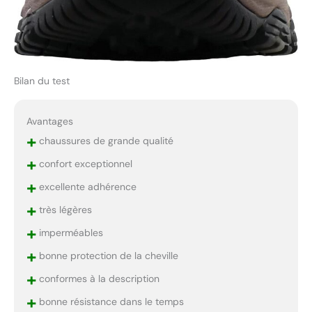
Bilan du test
Avantages
+
chaussures de grande qualité
+
confort exceptionnel
+
excellente adhérence
+
très légères
+
imperméables
+
bonne protection de la cheville
+
conformes à la description
+
bonne résistance dans le temps