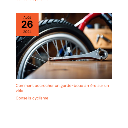
Août
26
2024
Comment accrocher un garde-boue arrière sur un
vélo
Conseils cyclisme