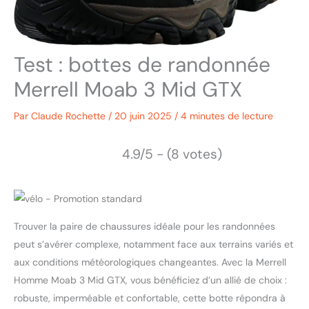
Test : bottes de randonnée
Merrell Moab 3 Mid GTX
Par
Claude Rochette
/
20 juin 2025
/
4 minutes de lecture
4.9/5 - (8 votes)
Trouver la paire de chaussures idéale pour les randonnées
peut s’avérer complexe, notamment face aux terrains variés et
aux conditions météorologiques changeantes. Avec la Merrell
Homme Moab 3 Mid GTX, vous bénéficiez d’un allié de choix :
robuste, imperméable et confortable, cette botte répondra à