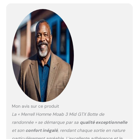
les débris d'entrer
Embout de protection et
semelle en caoutchouc
Vibram TC5+
Mon avis sur ce produit
La « Merrell Homme Moab 3 Mid GTX Botte de
randonnée » se démarque par sa
qualité exceptionnelle
et son
confort inégalé
, rendant chaque sortie en nature
particulièrement agréable. L’excellente adhérence et le