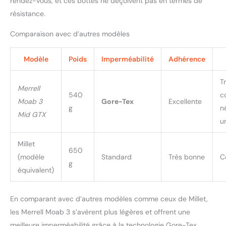
rendez-vous, et ces bottes ne déçoivent pas en termes de
résistance.
Comparaison avec d’autres modèles
Modèle
Poids
Imperméabilité
Adhérence
T
Merrell
540
c
Moab 3
Gore-Tex
Excellente
g
n
Mid GTX
u
Millet
650
(modèle
Standard
Très bonne
C
g
équivalent)
En comparant avec d’autres modèles comme ceux de Millet,
les Merrell Moab 3 s’avèrent plus légères et offrent une
meilleure imperméabilité grâce à la technologie Gore-Tex.