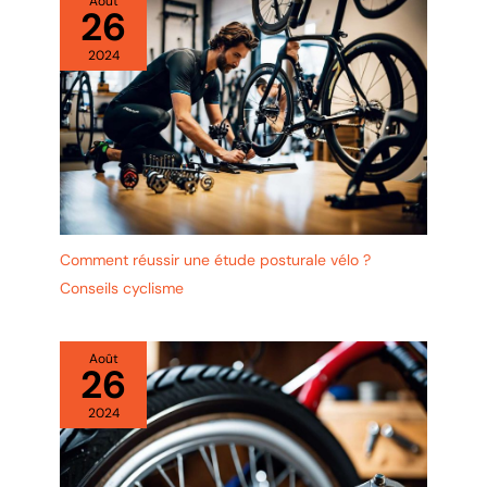
Août
26
2024
Comment réussir une étude posturale vélo ?
Conseils cyclisme
Août
26
2024