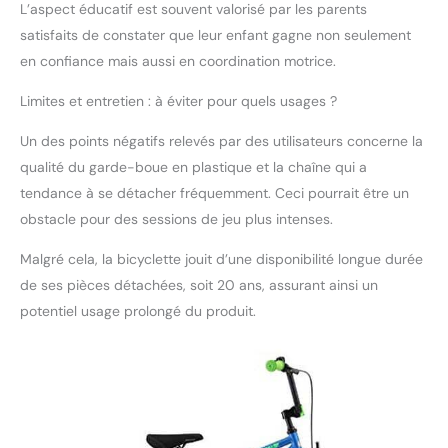
PIÈCES NON TOXIQUES
L’aspect éducatif est souvent valorisé par les parents
DE HAUTE QUALITÉ :
satisfaits de constater que leur enfant gagne non seulement
Nous n'utilisons que des
en confiance mais aussi en coordination motrice.
matériaux de haute
qualité, de la peinture
Limites et entretien : à éviter pour quels usages ?
inoffensive et des selles
et poignées non
Un des points négatifs relevés par des utilisateurs concerne la
toxiques dans nos
qualité du garde-boue en plastique et la chaîne qui a
produits. La selle
ergonomique et le
tendance à se détacher fréquemment. Ceci pourrait être un
guidon conçu à cet
obstacle pour des sessions de jeu plus intenses.
effet assurent
également un
Malgré cela, la bicyclette jouit d’une disponibilité longue durée
développement sain de
de ses pièces détachées, soit 20 ans, assurant ainsi un
l'enfant, grâce auquel
potentiel usage prolongé du produit.
une posture naturelle
est apprise