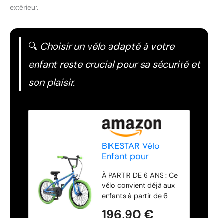
extérieur.
🔍
Choisir un vélo adapté à votre
enfant reste crucial pour sa sécurité et
son plaisir.
BIKESTAR Vélo
Enfant pour
Garcons et Filles
À PARTIR DE 6 ANS : Ce
de 6 Ans |
vélo convient déjà aux
Bicyclette Enfant
enfants à partir de 6
20 Pouces BMX
ans et d'une hauteur de
avec Freins | Bleu &
196,90 €
116cm. Le guidon et la
Vert