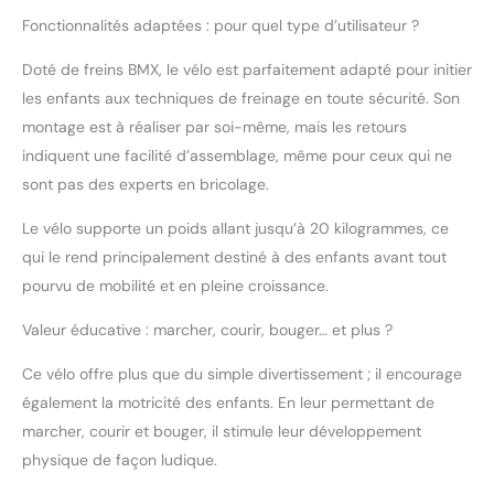
direction douce du vélo
Fonctionnalités adaptées : pour quel type d’utilisateur ?
procure beaucoup de
plaisir pendant la
Doté de freins BMX, le vélo est parfaitement adapté pour initier
conduite et les deux
les enfants aux techniques de freinage en toute sécurité. Son
freins adhérents (avant :
frein en V, arrière : frein
montage est à réaliser par soi-même, mais les retours
à rétropédalage)
indiquent une facilité d’assemblage, même pour ceux qui ne
fournissent le soutien
sont pas des experts en bricolage.
nécessaire
DÉVELOPPEMENT SAIN :
Le vélo supporte un poids allant jusqu’à 20 kilogrammes, ce
La selle et le guidon
qui le rend principalement destiné à des enfants avant tout
sont conçus de manière
pourvu de mobilité et en pleine croissance.
ergonomique pour que
les enfants aient
Valeur éducative : marcher, courir, bouger… et plus ?
toujours une posture
correcte sur le vélo et
Ce vélo offre plus que du simple divertissement ; il encourage
favorisent un
également la motricité des enfants. En leur permettant de
développement sain. La
poignée de frein est
marcher, courir et bouger, il stimule leur développement
spécialement conçue
physique de façon ludique.
pour les petites mains