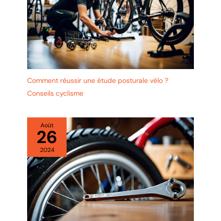
Comment réussir une étude posturale vélo ?
Conseils cyclisme
Août
26
2024