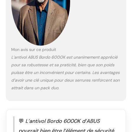
Longueur 120 cm (une
fois déplié), largeur 80
mm, poids par antivol
1546 g, couleur noire,
livré avec 4 clés et 2
supports Gaine :
Antivol pliable avec
gainage
Mon avis sur ce produit
particulièrement doux
L’antivol ABUS Bordo 6000K est unanimement apprécié
et résistant des
pour sa robustesse et sa praticité, bien que son poids
barres et du boîtier –
afin de protéger la
puisse être un inconvénient pour certains. Les avantages
peinture de votre vélo
d’avoir une clé unique pour deux serrures renforcent son
et d’améliorer la prise
attrait dans un pack duo.
en main
💬
L’antivol Bordo 6000K d’ABUS
pourrait bien être l’élément de sécurité