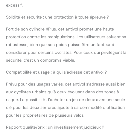
Longueur 120 cm (une
excessif.
fois déplié), largeur 80
mm, poids par antivol
Solidité et sécurité : une protection à toute épreuve ?
1546 g, couleur noire,
livré avec 4 clés et 2
Fort de son cylindre XPlus, cet antivol promet une haute
supports Gaine : Antivol
protection contre les manipulations. Les utilisateurs saluent sa
pliable avec gainage
robustesse, bien que son poids puisse être un facteur à
particulièrement doux
considérer pour certains cyclistes. Pour ceux qui privilégient la
et résistant des barres
et du boîtier – afin de
sécurité, c’est un compromis viable.
protéger la peinture de
votre vélo et
Compatibilité et usage : à qui s’adresse cet antivol ?
d’améliorer la prise en
Prévu pour des usages variés, cet antivol s’adresse aussi bien
main
aux cyclistes urbains qu’à ceux évoluant dans des zones à
risque. La possibilité d’acheter un jeu de deux avec une seule
clé pour les deux serrures ajoute à sa commodité d’utilisation
pour les propriétaires de plusieurs vélos.
Rapport qualité/prix : un investissement judicieux ?