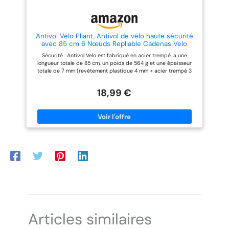
REMARQUE : des différences
renforce la longévité globale de
optiques sont possibles sur le
la cadenas vélo pliable,
capuchon en silicone - mais la
garantissant une sécurité fiable
qualité et la fonction restent
dans diverses conditions
inchangées.
météorologiques. Rivets
Antivol Vélo Pliant, Antivol de vélo haute sécurité
Robustes et Flexibles: Cette
avec 85 cm 6 Nœuds Repliable Cadenas Velo
antivol vélo pliable utilise un
avec 2 Clés et Support de Montage –Antivol de
Sécurité : Antivol Velo est fabriqué en acier trempé, a une
cylindre de serrure en alliage de
vélo idéal comme scooter électrique (Noir)
longueur totale de 85 cm, un poids de 564 g et une épaisseur
zinc, qui offre une excellente
totale de 7 mm (revêtement plastique 4 mm + acier trempé 3
résistance aux chocs et à la
mm). cadenas velo allie robustesse et flexibilité. Assez solide
corrosion. En outre, les rivets en
pour protéger votre vélo de manière fiable contre les voleurs
acier inoxydable sont traités
18,99 €
Facile à installer : Antivol Velo utilise des bandes Velcro
avec un revêtement
antidérapantes en caoutchouc ou des vis pour fixer le support
électrophorétique qui empêche
au cadre du vélo, et grâce au support inclus, Antivol Velo peut
efficacement la rouille. Cette
être facilement transporté sur le vélo. Anti-rayures : Antivol Velo
combinaison garantit que la
à utiliser avec une structure en acier spéciale et un revêtement
partie mobile de la serrure reste
en plastique de couleur assortie, l'antivol protège de manière
souple et fiable pour le pliage et
fiable contre les dommages de peinture, par exemple les rayures
l'ouverture après une longue
sur les vélos. Connexion par rivets en acier inoxydable :
période d'utilisation. Fonctions
connexion sensible, haute résistance à la traction, anti-
de Sécurité Renforcées: La
oxydation, ouverture en douceur, rivets spéciaux permettant de
HIPARK antivol pliable vélo est
plier la serrure de manière flexible dans des tailles pratiques.
équipée d'un capuchon anti-
Vous recevrez 1 cadenas pliable, 2 clés, 1 support et quelques
poussière qui empêche
accessoires pour installer les outils et vis du support. Avec
efficacement la poussière et les
support pour un rangement pratique du cadenas pliable,
petites particules de pénétrer
adapté aux vélos, antivol vélo électrique, scooters, motos et
dans le cylindre de la serrure, ce
même poussettes
qui garantit un fonctionnement
Articles similaires
sans heurts et prolonge la durée
de vie de la antivol pliante. En