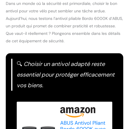
Dans un monde où la sécurité est primordiale, choisir le bon
antivol pour votre vélo peut sembler une tâche ardue.
Aujourd’hui, nous testons l’antivol pliable Bordo 6000K d’ABUS,
un produit qui promet de combiner praticité et robustesse.
Que vaut-il réellement ? Plongeons ensemble dans les détails
de cet équipement de sécurité.
🔍
Choisir un antivol adapté reste
essentiel pour protéger efficacement
vos biens.
ABUS Antivol Pliant
Bordo 6000K avec