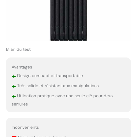
Bilan du test
Avantages
+
Design compact et transportable
+
Très solide et résistant aux manipulations
+
Utilisation pratique avec une seule clé pour deux
serrures
Inconvénients
–