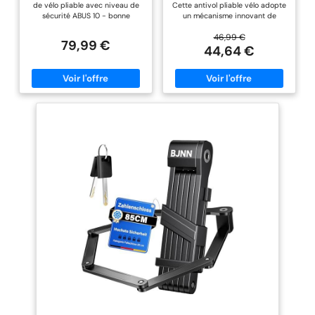
de vélo pliable avec niveau de
Cette antivol pliable vélo adopte
afin de protéger la
sécurité ABUS 10 - bonne
un mécanisme innovant de
peinture de votre vélo
protection pour sécuriser les
verrouillage automatique. Il suffit
risques de vol moyens XPLUS
de fermer le corps de la serrure
46,99 €
et d’améliorer la prise
79,99 €
ZYLINDER : cylindre à disque
et de tirer la clé pour la
44,64 €
en main
offrant une protection
verrouiller rapidement en une
particulièrement élevée contre
seconde - il n'est pas nécessaire
les manipulations telles que le
de tourner la clé en plus, ce qui
picking ROBUSTE : les barres de
permet de gagner du temps et
5 mm d'épaisseur ainsi que le
d'être plus pratique. Lors du
boîtier sont fabriqués en acier
déverrouillage, la fonction
spécialement trempé - les
d'assistance au déverrouillage
barres sont reliées par des
intégrée aide le segment de la
rivets spéciaux. DÉTAILS DE
serrure à se déployer lorsque
PRODUITS : Bordo 6000K/90 -
vous tournez la clé, garantissant
longueur 90 cm (en position
ainsi un processus fluide et sans
dépliée), largeur 64 mm, poids
effort. Le verrouillage et le
1207 g, couleur noire, 2 clés &
déverrouillage deviennent
support inclus ENROBAGE :
faciles et efficaces, ce qui
Antivol pliable avec un enrobage
améliore l'expérience globale de
extra souple et résistant des
l'utilisateur. Barres de Liaison à
barres et du boîtier - pour
Haute Résistance: Le cadenas
protéger la peinture et
pliable possède des plaques
permettre une bonne prise en
d'acier allié de 4 mm d'épaisseur
main. SH-HALTER : support
recouvertes de plastique ABS,
d'antivol pour un transport facile
offrant une résistance
sur le vélo, qui se monte sans
exceptionnelle à la coupure tout
outils grâce à des bandes de
en évitant les rayures sur le
serrage pratiques - le Bordo se
cadre de votre vélo. Cette
retire du support par l'avant
conception robuste et durable