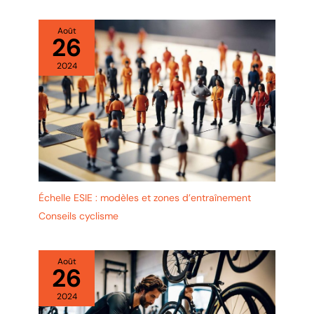
outre, il intègre une plaque
résistante au perçage au niveau
du cylindre de la serrure, ce qui
Août
26
offre une protection
supplémentaire contre les
attaques par perçage et
2024
améliore considérablement les
niveaux de sécurité et de
protection. Conception
Compacte et Portable: Le antivol
pliable bordo adopte une
conception à 8 segments avec
une longueur totale de 1 mètre,
ce qui lui permet de couvrir un
plus grand nombre de scénarios
d'utilisation. Grâce à son
support de montage en
plastique ABS, le antivols
Échelle ESIE : modèles et zones d’entraînement
pliables est plus polyvalent et
plus souple d'utilisation, offrant
Conseils cyclisme
une protection robuste et
pratique à votre bicyclette.
Août
26
2024