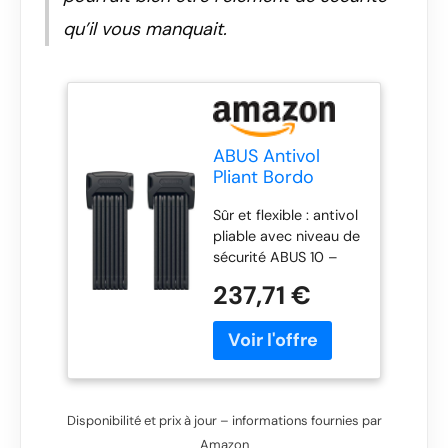
qu’il vous manquait.
ABUS Antivol
Pliant Bordo
6000K avec
Sûr et flexible : antivol
support SH - Lot
pliable avec niveau de
de 2, 120 cm
sécurité ABUS 10 –
Une bonne protection
237,71 €
en cas de risque de
vol moyen Cylindre
XPlus : Cylindre à
disques qui offre une
protection
particulièrement
Disponibilité et prix à jour – informations fournies par
élevée contre les
Amazon
manipulations comme