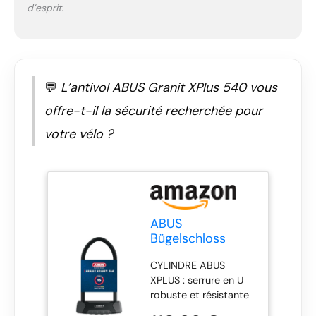
d’esprit.
HALTER : support
universel innovant
pour antivols à arceau
s'adapte à différents
diamètres de cadre
de 20 à 55 mm - le
💬
L’antivol ABUS Granit XPlus 540 vous
support peut être fixé
offre-t-il la sécurité recherchée pour
horizontalement ou
verticalement au
votre vélo ?
cadre
ABUS
Bügelschloss
Granit XPlus 540
CYLINDRE ABUS
+ Support SH B,
XPLUS : serrure en U
Hauteur d'arceau
robuste et résistante
300 mm
au picking avec