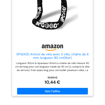
d'oublier le cadenas à
clé] Le cadenas à chaîne est
combinaison, le cadenas à
fourni avec deux clés
chaîne est équipé de 2 clés
mécaniques ; vous n’avez donc
mécaniques pour éviter toute
pas à craindre de les perdre.
perte. [Conception intime] Le
Veuillez insérer la clé à fond
cylindre de serrure de scooter
avant de la tourner. [Conception
est conçu avec un couvercle
bien pensée] Le cylindre de
étanche à l'eau et à la poussière,
serrure est doté d'une
la clé est également unique et la
conception étanche à l'eau et à
fonction antivol est plus
la poussière pour une durabilité
puissante.
accrue.
SPGOOD Antivol de vélo avec 3 clés, chaîne de 6
mm, longueur 90 cm(Noir)
Longueur 90cm & épaisseur 6mm:La chaîne de vélo mesure 90
cm de long pour une longueur totale de 110 cm (y compris la tête
de serrure). Il est assez long pour verrouiller plusieurs vélos. La
chaîne est faite d'acier spécial trempé avec une épaisseur de 6
mm, ce qui permet d'éviter le cisaillement et le vol. Couvre tissu
10,99 €
en nylon de haute qualité:La gaine en tissu de la chaîne de vélo
10,44 €
est faite de matériau en nylon durci, ce qui peut non seulement
protéger contre les rayons UV et prolonger la durée de vie de la
chaîne de vélo, mais également empêcher la chaîne interne de
rayer le vélo. Conception de couverture imperméable à l'eau:Le
couvercle imperméable à l'eau est conçu à l'embouchure de la
serrure de la chaîne de vélo pour empêcher la pluie et la neige