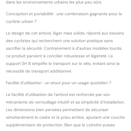
dans les environnements urbains les plus peu sûrs.
haute protection contre
les coups et les
Conception et portabilité : une combinaison gagnante pour le
attaques d'accès.
cycliste urbain ?
DÉTAILS : Granit XPlus
540/160HB230 pour
Le design de cet antivol, léger mais solide, répond aux besoins
vélos haut de gamme
et vélos électriques -
des cyclistes qui recherchent une solution pratique sans
hauteur 230 mm,
sacrifier la sécurité. Contrairement à d’autres modèles lourds,
largeur 108 mm,
ce produit parvient à concilier robustesse et légèreté. Le
épaisseur de l'anse 13
support SH B simplifie le transport sur le vélo, évitant ainsi la
mm, poids 1650 g, 2
clés incluses SH B-
nécessité de transport additionnel.
HALTER : support
Facilité d’utilisation : un atout pour un usage quotidien ?
universel innovant pour
antivols à arceau
La facilité d’utilisation de l’antivol est renforcée par son
s'adapte à différents
diamètres de cadre de
mécanisme de verrouillage intuitif et sa simplicité d’installation.
20 à 55 mm - le
Les dimensions bien pensées permettent de sécuriser
support peut être fixé
simultanément le cadre et le pneu arrière, ajoutant une couche
horizontalement ou
supplémentaire de protection. Bien que le cylindre puisse
verticalement au cadre