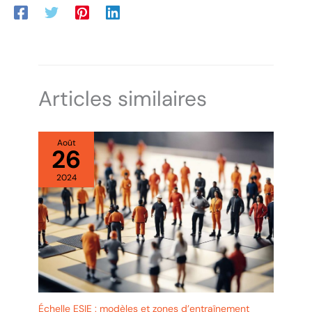
d'entrer dans le cylindre de serrure et empêcher le cylindre de
rouille. Avec 3 touches:Le paquet de serrure de chaîne de vélo
contient 3 clés, ce qui est unique et rend le vol plus difficile. Sûr
et largement utilisé:Le verrouillage de chaîne de vélo résistant à
l'usure et aux coupures améliore la sécurité et convient aux
vélos, aux véhicules électriques, aux motos, aux poussettes, aux
pelleteuses à gazon, aux barbecues, aux portes de clôture et à
d'autres articles nécessitant la protection du verrouillage de
chaîne de vélo.
Articles similaires
Août
26
2024
Échelle ESIE : modèles et zones d’entraînement