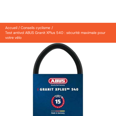
Accueil
Conseils cyclisme
Test antivol ABUS Granit XPlus 540 : sécurité maximale pour
votre vélo