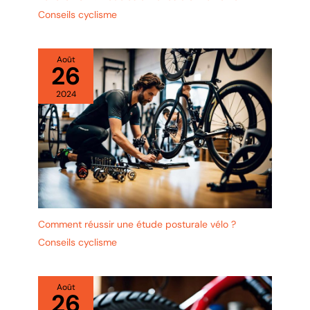
Conseils cyclisme
Août
26
2024
Comment réussir une étude posturale vélo ?
Conseils cyclisme
Août
26