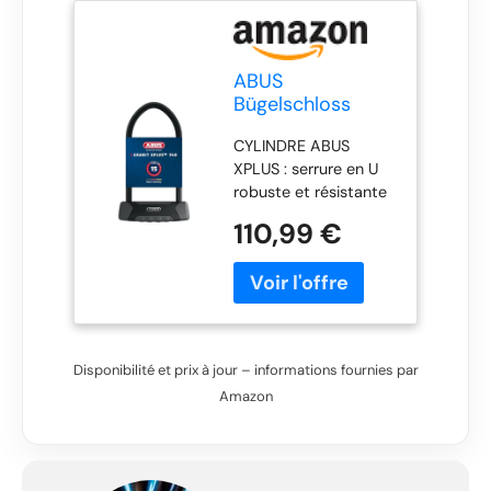
ABUS
Bügelschloss
Granit XPlus 540
CYLINDRE ABUS
+ Support SH B,
XPLUS : serrure en U
Hauteur d'arceau
robuste et résistante
300 mm
au picking avec
110,99 €
cylindre ABUS XPlus
pour la protection
contre les
manipulations comme
le picking SÛR &
ROBUSTE : avec étrier
Disponibilité et prix à jour – informations fournies par
parabolique carré
Amazon
trempé de 13 mm et
double verrouillage -
le boîtier, l'étrier et les
éléments porteurs du
mécanisme de