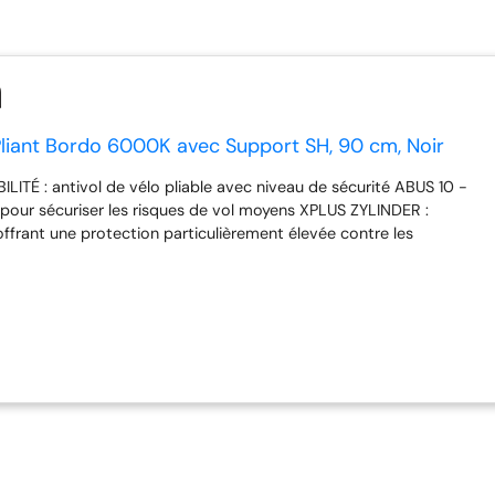
Pliant Bordo 6000K avec Support SH, 90 cm, Noir
LITÉ : antivol de vélo pliable avec niveau de sécurité ABUS 10 -
pour sécuriser les risques de vol moyens XPLUS ZYLINDER :
offrant une protection particulièrement élevée contre les
es que le picking ROBUSTE : les barres de 5 mm d'épaisseur ainsi
t fabriqués en acier spécialement trempé - les barres sont reliées
péciaux. DÉTAILS DE PRODUITS : Bordo 6000K/90 - longueur 90 cm
ée), largeur 64 mm, poids 1207 g, couleur noire, 2 clés & support
 Antivol pliable avec un enrobage extra souple et résistant des
er - pour protéger la peinture et permettre une bonne prise en
support d'antivol pour un transport facile sur le vélo, qui se
 grâce à des bandes de serrage pratiques - le Bordo se retire du
nt REMARQUE : des différences optiques sont possibles sur le
ne - mais la qualité et la fonction restent inchangées.