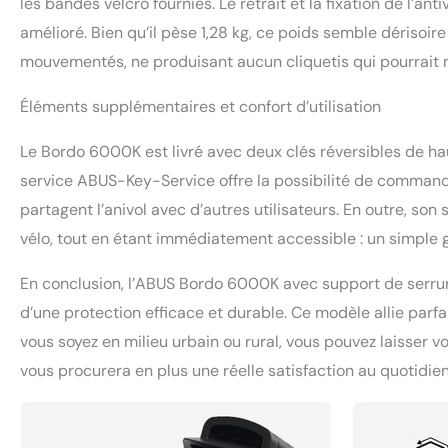
les bandes velcro fournies. Le retrait et la fixation de l’a
amélioré. Bien qu’il pèse 1,28 kg, ce poids semble dérisoire 
mouvementés, ne produisant aucun cliquetis qui pourrait n
Éléments supplémentaires et confort d’utilisation
Le Bordo 6000K est livré avec deux clés réversibles de haut
service ABUS-Key-Service offre la possibilité de command
partagent l’anivol avec d’autres utilisateurs. En outre, son
vélo, tout en étant immédiatement accessible : un simple ge
En conclusion, l’ABUS Bordo 6000K avec support de serrur
d’une protection efficace et durable. Ce modèle allie parfai
vous soyez en milieu urbain ou rural, vous pouvez laisser v
vous procurera en plus une réelle satisfaction au quotidien