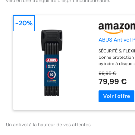
vélo en une tranquillité d’esprit incontournable.
-20%
ABUS Antivol 
SÉCURITÉ & FLEXIBI
bonne protection 
cylindre à disque 
manipulations tell
99,95 €
que le boîtier son
79,99 €
par des rivets s
(en position dépli
inclus ENROBAGE :
barres et du boîti
main. SH-HALTER : 
monte sans outils
support par l'ava
Un antivol à la hauteur de vos attentes
capuchon en silico