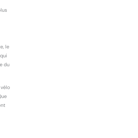
plus
e, le
 qui
re du
 vélo
 Que
ent