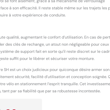
ntivol se font aisément, grâce à sa mécanisme de verrouillage
face à son efficacité. Il reste stable même sur les trajets les 
uire à votre expérience de conduite.
e qualité, augmentant le confort d’utilisation. En cas de pert
er des clés de rechange, un atout non négligeable pour ceux
 système de support fait en sorte qu’il reste discret sur le cad
ste suffit pour le libérer et sécuriser votre monture.
e SH est un choix judicieux pour quiconque désire armer son
tement sécurité, facilité d’utilisation et conception soignée.
otre vélo en stationnement l’esprit tranquille. Cet investissem
, tant par sa fiabilité que par sa robustesse incontestée.