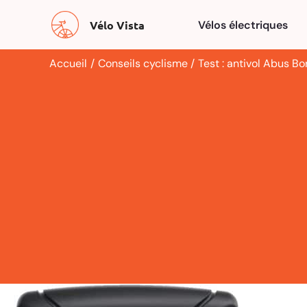
Aller
Vélo Vista
Vélos électriques
au
contenu
Accueil
Conseils cyclisme
Test : antivol Abus B