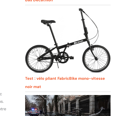
Test : vélo pliant FabricBike mono-vitesse
noir mat
ec
s.
otre