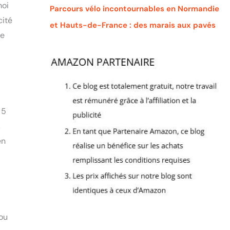
moi
Parcours vélo incontournables en Normandie
cité
et Hauts-de-France : des marais aux pavés
te
 5
,
en
 ou