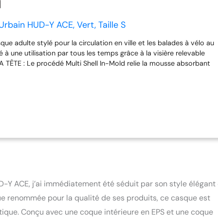
bain HUD-Y ACE, Vert, Taille S
ue adulte stylé pour la circulation en ville et les balades à vélo au
 à une utilisation par tous les temps grâce à la visière relevable
TÊTE : Le procédé Multi Shell In-Mold relie la mousse absorbant
ux coques extérieures résistantes aux chocs de manière
semblage durable et solide LUMIERE LED : feu arrière stylé à haute
es d'éclairage différents - fixation magnétique simple et
via micro-USB AJUSTEMENT : Grâce au système de réglage Zoom
que de vélo peut être adapté individuellement au tour de tête par
glage maniable à l'arrière de la tête POUR LES CHEVEUX LONGS : le
 de la hauteur à l'arrière de la tête peut créer suffisamment
 queue de cheval - idéal pour les femmes et les hommes aux
ICAGE : Renforcement de la structure du casque, intégré dans la
 l'architecture en cage crée de la place pour de grandes
tion et sert à la stabilité du casque FERMETURE MAGNÉTIQUE : La
-Y ACE, j’ai immédiatement été séduit par son style élégant 
que Fidlock se ferme facilement, rapidement et d'une seule main
e renommée pour la qualité de ses produits, ce casque est
hétique. Conçu avec une coque intérieure en EPS et une coque