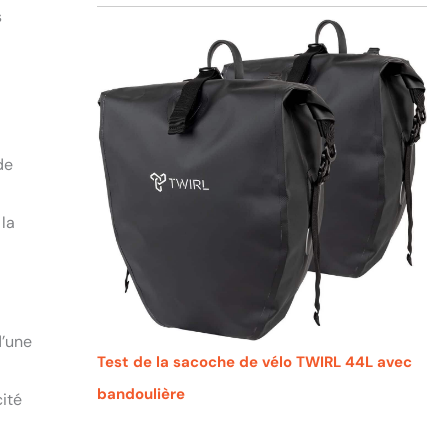
s
de
 la
d’une
Test de la sacoche de vélo TWIRL 44L avec
bandoulière
cité