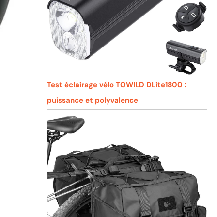
Test éclairage vélo TOWILD DLite1800 :
puissance et polyvalence