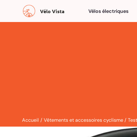
Aller
Vélo Vista
Vélos électriques
au
contenu
Accueil
Vêtements et accessoires cyclisme
Tes