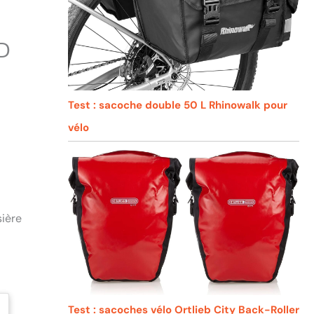
ED
Test : sacoche double 50 L Rhinowalk pour
vélo
sière
Test : sacoches vélo Ortlieb City Back-Roller