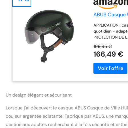
ABUS Casque Ur
APPLICATION : casq
quotidien - adapté
PROTECTION DE LA 
les chocs (EPS) a
199,95 €
indissociable - as
166,49 €
puissance et 4 mod
recharge rapide 
Ace Urban, le cas
une molette de ré
système de réglage
d'espace pour une
cheveux longs ACT
Un design élégant et sécurisant
mousse dure EPS -
ouvertures d'aéra
Lorsque j’ai découvert le casque ABUS Casque de Ville HUD
fermeture magnéti
couleur argentée éclatante. Fabriqué par ABUS, une marqu
destiné aux adultes recherchant à la fois sécurité et est