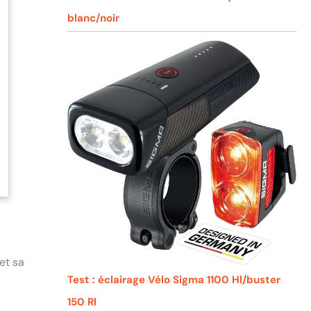
blanc/noir
et sa
Test : éclairage Vélo Sigma 1100 Hl/buster
150 Rl