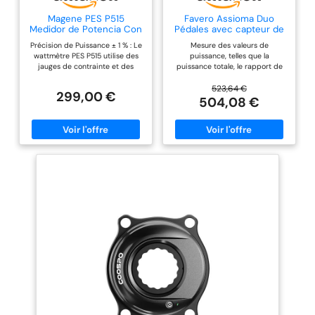
Magene PES P515
Favero Assioma Duo
Medidor de Potencia Con
Pédales avec capteur de
Bielas, Base 4 Boulons,
puissance Système ANT+
Précision de Puissance ± 1 % : Le
Mesure des valeurs de
110BCD, Equilibre de
et Bluetooth
wattmètre PES P515 utilise des
puissance, telles que la
Pédale de Cadence,
jauges de contrainte et des
puissance totale, le rapport de
Broche en Acier de
accéléromètres de haute
puissance entre la gauche et la
24mm, 165MM
précision. Il a été testé dans des
droite ainsi que la cadence de
523,64 €
299,00 €
conditions environnementales
pédalage. Mesure précise de la
504,08 €
difficiles et selon des normes
puissance en watts (+/- 2 %).
strictes pour garantir une
Compatible avec les cales Look
précision de puissance de ± 1 %.
Kéo. Se monte en 5 minutes -
Construction Légère (625 g) : Le
Autonomie de la batterie : 50
capteur de puissance P515 est
heures. Compatible ANT+ et
fabriqué en aluminium 7075 de
Bluetooth avec Garmin Edge,
qualité aéronautique. Le choix
Wahoo ELEMNT, Polar. Mesure les
de matériaux de haute qualité
valeurs de puissance sur la
équilibre le poids tout en
pédale, c'est-à-dire là où la
garantissant une grande rigidité,
force est exercée.
pour un capteur de puissance
de seulement 99 g. Le pédalier
PES est doté d'un design à triple
canal creux. Les cavités
généreuses réduisent
considérablement le poids.
Poids total : environ 625 g.
Autonomie de la Batterie de
380H : le capteur de puissance
P515 utilise une nouvelle