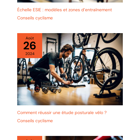
Échelle ESIE : modèles et zones d’entraînement
Conseils cyclisme
Août
26
2024
Comment réussir une étude posturale vélo ?
Conseils cyclisme