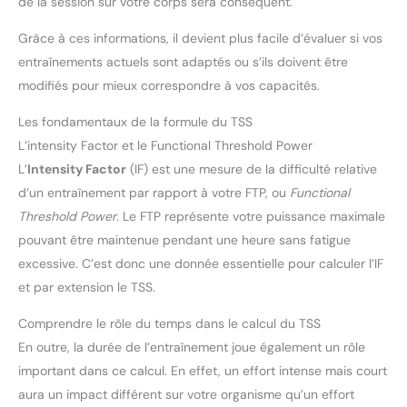
de la session sur votre corps sera conséquent.
capteur de puissance P715 sont
capteur de puissance P715 sont
compatibles avec les cales KEO
compatibles avec les cales KEO
et SPD-SL d'origine, ainsi
et SPD-SL d'origine, ainsi
Grâce à ces informations, il devient plus facile d’évaluer si vos
qu'avec les cales d'origine de
qu'avec les cales d'origine de
entraînements actuels sont adaptés ou s’ils doivent être
marques tierces. Vous pouvez
marques tierces. Vous pouvez
ainsi choisir le modèle P715 K ou
ainsi choisir le modèle P715 K ou
modifiés pour mieux correspondre à vos capacités.
P715 S qui vous convient
P715 S qui vous convient
Compatibilité Bluetooth & ANT+:
Compatibilité Bluetooth & ANT+:
Le capteur prend en charge les
Le capteur prend en charge les
Les fondamentaux de la formule du TSS
deux protocoles sans fil :
deux protocoles sans fil :
Bluetooth et ANT+. Il peut se
Bluetooth et ANT+. Il peut se
L’intensity Factor et le Functional Threshold Power
connecter à un appareil
connecter à un appareil
L’
Intensity Factor
(IF) est une mesure de la difficulté relative
Bluetooth et à un nombre illimité
Bluetooth et à un nombre illimité
d’appareils ANT+ simultanément
d’appareils ANT+ simultanément
d’un entraînement par rapport à votre FTP, ou
Functional
Plus de Fonctionnalités: Avant de
Plus de Fonctionnalités: Avant de
rouler, ajustez la longueur de
rouler, ajustez la longueur de
Threshold Power
. Le FTP représente votre puissance maximale
manivelle via l’application
manivelle via l’application
Magene Utility ou un compteur
Magene Utility ou un compteur
pouvant être maintenue pendant une heure sans fatigue
compatible pour des données
compatible pour des données
excessive. C’est donc une donnée essentielle pour calculer l’IF
encore plus précises. Étalo
encore plus précises. Étalo
automatique ou manuel via
automatique ou manuel via
et par extension le TSS.
l’application Magene Utility ou
l’application Magene Utility ou
un compteur compatible.
un compteur compatible.
*Fonction disponible
*Fonction disponible
Comprendre le rôle du temps dans le calcul du TSS
uniquement sur les compteurs
uniquement sur les compteurs
En outre, la durée de l’entraînement joue également un rôle
prenant en charge ce réglage
prenant en charge ce réglage
important dans ce calcul. En effet, un effort intense mais court
aura un impact différent sur votre organisme qu’un effort