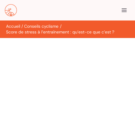
Aller
R
au
e
contenu
c
Accueil
Conseils cyclisme
h
Score de stress à l’entraînement : qu’est-ce que c’est ?
e
r
c
h
e
r