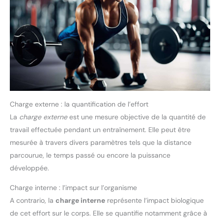
Charge externe : la quantification de l’effort
La
charge externe
est une mesure objective de la quantité de
travail effectuée pendant un entraînement. Elle peut être
mesurée à travers divers paramètres tels que la distance
parcourue, le temps passé ou encore la puissance
développée.
Charge interne : l’impact sur l’organisme
A contrario, la
charge interne
représente l’impact biologique
de cet effort sur le corps. Elle se quantifie notamment grâce à