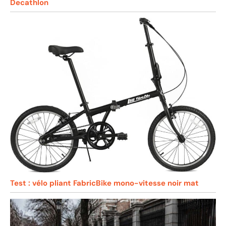
Decathlon
Test : vélo pliant FabricBike mono-vitesse noir mat