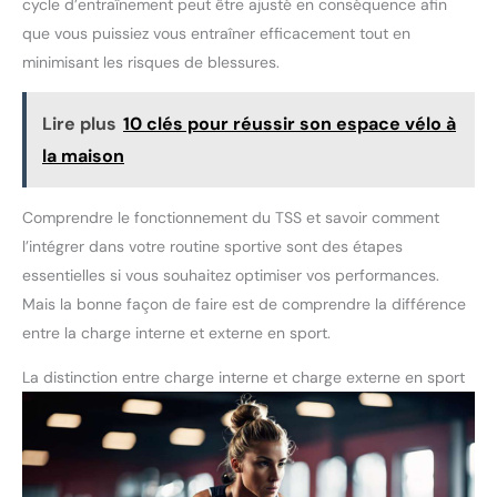
cycle d’entraînement peut être ajusté en conséquence afin
quatre boulons, largement
répandue, pour une
que vous puissiez vous entraîner efficacement tout en
compatibilité accrue. Avec le
plateau Magene d'origine, les
minimisant les risques de blessures.
changements de vitesse sont
plus efficaces et le pédalage
plus fluide.
Lire plus
10 clés pour réussir son espace vélo à
la maison
Comprendre le fonctionnement du TSS et savoir comment
l’intégrer dans votre routine sportive sont des étapes
essentielles si vous souhaitez optimiser vos performances.
Mais la bonne façon de faire est de comprendre la différence
entre la charge interne et externe en sport.
La distinction entre charge interne et charge externe en sport