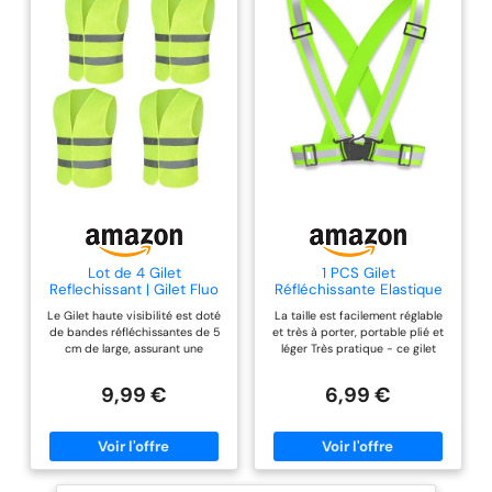
Lot de 4 Gilet
1 PCS Gilet
Reflechissant | Gilet Fluo
Réfléchissante Elastique
avec de Bandes
Taille Ajustable, Gilet de
Le Gilet haute visibilité est doté
La taille est facilement réglable
Réfléchissantes | Gilet
sécurité
de bandes réfléchissantes de 5
et très à porter, portable plié et
Haute Visibilité pour
cm de large, assurant une
léger Très pratique - ce gilet
Voiture, Construction |
visibilité optimale par faible
réfléchissant convient à toutes
Vert Fluorescent
luminosité, la nuit, sous la pluie
sortes d’activités de plein air:
9,99 €
6,99 €
ou le brouillard. Reflective vest
marche, course à pied, vélo,
est fabriqué en polyester léger,
moto, skateboard, ski,
imperméable, respirant et
snowboard, équitation,
confortable, et sa fabrication
promenades canines etc.
soignée lui confère un confort
Matériaux : gilet de sécurité
optimal, tant pour les hommes
réfléchissant haute visibilité,