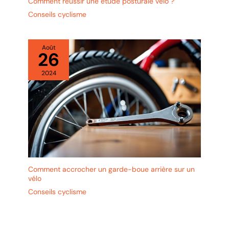
Comment réussir une étude posturale vélo ?
Conseils cyclisme
Août
26
2024
Comment accrocher un garde-boue arrière sur un
vélo
Conseils cyclisme