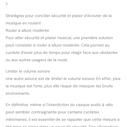
IPX6 pour la résistance à la transpiration et à l'eau, ces
?
écouteurs DEWALT sont parfaits pour les conditions de travail
poussiéreuses et moites Trouvez vos écouteurs confortables —
Comprend des coussinets supplémentaires interchangeables
Stratégies pour concilier sécurité et plaisir d’écouter de la
pour que vous puissiez vous assurer que ce sont les écouteurs
musique en roulant
les plus confortables dans votre boîte à outils
Rouler à allure modérée
Pour allier sécurité et plaisir musical, une première solution
peut consister à rouler à allure modérée. Cela permet au
cycliste d’avoir plus de temps pour réagir face aux obstacles
ou aux autres usagers de la route.
Limiter le volume sonore
Une autre astuce est de
limiter le volume sonore
. En effet, plus
la musique est forte, plus elle risque de masquer les bruits
environnants.
En définitive, même si l’interdiction du casque audio à vélo
peut sembler contraignante pour certains cyclistes
mélomanes, il est essentiel de se rappeler que cette mesure a
été mise en place dans un souci de sécurité. Des alternatives