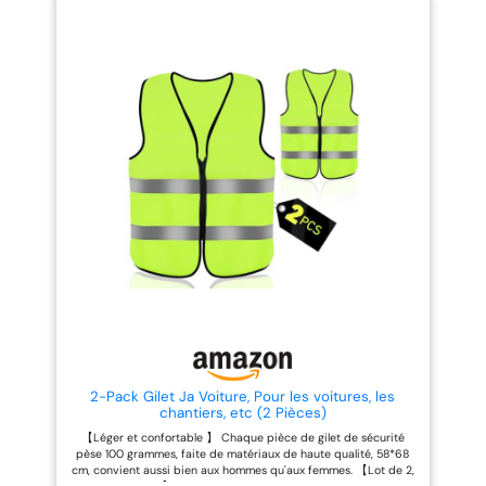
que pour les femmes. Gilet
taille unique pour hommes,
réfléchissante est réutilisable et
femmes . Ceinture élastique de
sa composition durable permet
haute qualité et bandes
de multiples lavages et
réfléchissantes lumineuses. Les
réutilisations sans altérer ses
sangles de gilet de sécurité sont
qualités réfléchissantes ni ses
respirantes, légères et
performances. Gilet fluo est
confortables. Gilet réglable: Taille
léger, portable, confortable et ne
unique, taille et bandoulière
restreint pas la mobilité. Pliable,
réglables, vous n'avez pas à vous
il se range facilement dans votre
soucier de la taille. vous pouvez
sac ou votre voiture. Le Gilet
ajuster rapidement la taille et les
fluorescent de sécurité est un
épaules, garder la forme qui
incontournable pour les
reste et ne pas bouger lors des
conducteurs, les ouvriers du
activités: ensemble 1 pièces, vert
bâtiment et les personnes
fluorescent . Gilet Haute
pratiquant des activités de
Visibilité:gilets réfléchissants
plein air nocturnes. Il renforce la
peuvent vous rendre visible à
sécurité, réduit les risques et
plus dans toutes les conditions
constitue un cadeau idéal pour
météorologiques. Une réflexion
les proches.
raisonnable le rend plus
accrocheur la nuit et dans les
environnements sombres.
Lorsque vous pratiquez des
sports nocturnes ou des
activités de plein air et te
2-Pack Gilet Ja Voiture, Pour les voitures, les
garder en sécurité.
chantiers, etc (2 Pièces)
【Léger et confortable 】 Chaque pièce de gilet de sécurité
pèse 100 grammes, faite de matériaux de haute qualité, 58*68
cm, convient aussi bien aux hommes qu'aux femmes. 【Lot de 2,