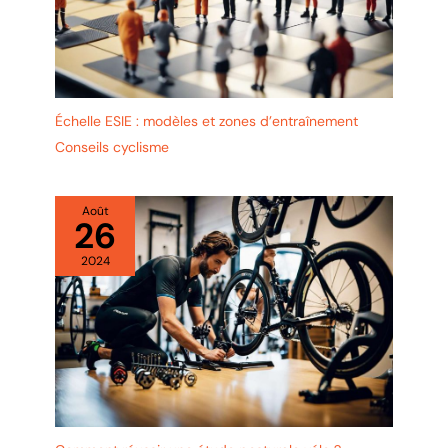
Échelle ESIE : modèles et zones d’entraînement
Conseils cyclisme
Août
26
2024