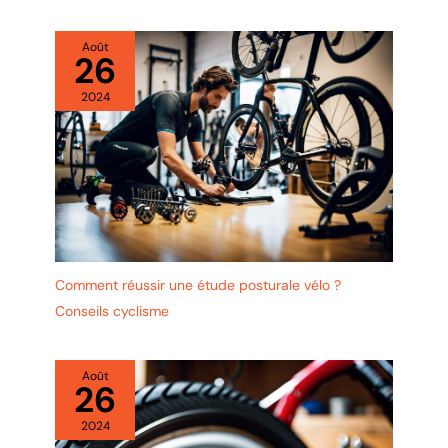
Août
26
2024
Comment réussir une étude posturale vélo ?
Conseils cyclisme
Août
26
2024