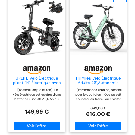
URLIFE Vélo Électrique
HillMiles Vélo Électrique
pliant, 14" Électrique avec
Adulte 26",Autonomie
Batterie au Lithium
100km,7 Vitesses
【Batterie longue durée】Le
【Performance urbaine, pensée
Amovible 48V7.5Ah, Vélo
vélo électrique est équipé d'une
pour le quotidien】Que ce soit
Électrique Pliable avec
batterie Li-ion 48 V 7,5 Ah qui
pour aller au travail ou profiter
Pédalage Assistance,
offre une autonomie allant
d’une balade, ce HillMiles velo
Moteur 250W, Mini Ebike
jusqu'à 60 km en mode
electrique adulte atteint une
649,00 €
Autonomie 40-60km
149,99 €
assistance au pédalage. La
vitesse maximale de 25 km/h et
616,00 €
pour Adulte (Noir)
batterie amovible peut être
propose 5 niveaux d’assistance
facilement chargée à la maison
combinés à une transmission à 7
ou au bureau, ce qui en fait un
vitesses, pour s’adapter
excellent vélo pour les
facilement aux démarrages, aux
déplacements en ville Moteur
variations de terrain et aux