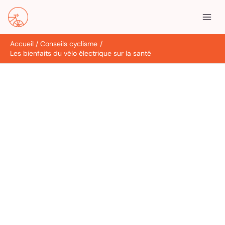
Aller
R
au
e
contenu
c
Accueil
Conseils cyclisme
h
Les bienfaits du vélo électrique sur la santé
e
r
c
h
e
r