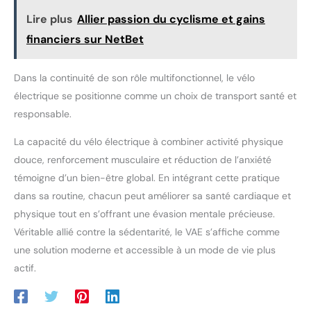
après réception du vélo électrique, n’hésitez pas à nous
contacter. Notre équipe vous apportera une solution rapide et
Lire plus
Allier passion du cyclisme et gains
professionnelle. Veuillez conserver l’emballage d’origine.
financiers sur NetBet
Dans la continuité de son rôle multifonctionnel, le vélo
électrique se positionne comme un choix de transport santé et
responsable.
La capacité du vélo électrique à combiner activité physique
douce, renforcement musculaire et réduction de l’anxiété
témoigne d’un bien-être global. En intégrant cette pratique
dans sa routine, chacun peut améliorer sa santé cardiaque et
physique tout en s’offrant une évasion mentale précieuse.
Véritable allié contre la sédentarité, le VAE s’affiche comme
une solution moderne et accessible à un mode de vie plus
actif.