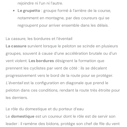
en charge la double connectivité
rejoindre ni l’un ni l’autre.
anticiper sereinement. 【Large Compatibilité Avec Les
ANT+ et Bluetooth 5.0, offrant
Équipements De Cyclisme】Connectez capteurs de puissance,
une transmission plus stable et
Le grupetto
: groupe formé à l’arrière de la course,
fréquence cardiaque, cadence/vitesse, Di2, vélos électriques,
des données plus précises. Il est
feux radar, éclairages intelligents et home trainers connectés
notamment en montagne, par des coureurs qui se
compatible avec 95 % des
pour centraliser vos données. Le BSC500 compteur vélo prend
capteurs de vitesse, de
regroupent pour arriver ensemble dans les délais.
aussi en charge le contrôle de la musique et de caméras
cadence, de fréquence
DJI/Insta360, afin d’associer entraînement, sécurité et plaisir de
cardiaque et de puissance
rouler. 【Analyse Et Partage Des Données】Personnalisez vos
disponibles sur le marché. De
pages de données via l’application iGPSPORT, puis synchronisez
La cassure, les bordures et l’éventail
plus, ce compteur est
vos sorties en un clic vers iGPSPORT, Strava, TrainingPeaks,
compatible avec les feux arrière
La cassure
survient lorsque le peloton se scinde en plusieurs
Komoot, Insta360 ou Ride with GPS. Analysez facilement vos
radar de la marque iGPSPORT,
performances, centralisez vos historiques et partagez vos
permettant une détection
groupes, souvent à cause d’une accélération brutale ou d’un
parcours. Le suivi en temps réel permet aussi à vos proches de
complète des véhicules
suivre votre sortie pour plus de sécurité. 【Écosystème
vent violent.
Les bordures
désignent la formation que
environnants pour garantir la
iGPLink】Le GPS vélo se connecte à la montre connectée VeRun
sécurité du cycliste 【Analyse et
prennent les cyclistes par vent de côté : ils se décalent
pour synchroniser les données de fréquence cardiaque et
Partage de Données】Cet
recevoir des alertes par vibration. Il fonctionne aussi avec les
compteur vélo gps est équipé
progressivement vers le bord de la route pour se protéger.
éclairages intelligents iGPSPORT pour améliorer la visibilité à
de l'application officielle
vélo. Partagez en un clic itinéraires, données de sortie et plans
iGPSPORT. Après chaque sortie,
L’éventail
est la configuration en diagonale que prend le
d’entraînement entre appareils du même modèle, pour une
vos données se synchroniseront
expérience plus pratique et connectée.
peloton dans ces conditions, rendant la route très étroite pour
automatiquement avec
l'application et analyser . Vous
les derniers.
pouvez également partager vos
données de cyclisme via des
plateformes populaires telles
Le rôle du domestique et du porteur d’eau
que Strava, Komoot ou
Le
domestique
est un coureur dont le rôle est de servir son
TrainingPeaks, ce qui améliore
considérablement votre
leader : il ramène des bidons, protège son chef de file du vent
expérience de cyclisme, votre