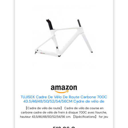
tube de direction conique, EPS,
pneumatique, routage interne
alignement interne, support de
du casque, loquet de tube de
frein à disque caché. Cadre:
selle intégré, peut installer un
Poids env. Cadre 1,35 KG,
dérailleur avant à traction vers
fourche 0,5 KG, tige de selle 0,25
l'avant. 【Cadre en fibre de
KG. Ensemble cadre en fibre de
carbone】 résistance à la
carbone: comprend un cadre,
corrosion, haute résistance,
une fourche, un ensemble de
bonne rigidité et absorption des
bols + des barres d'essieu
chocs, léger, cadre 1380 g,
traversant avant et arrière.
fourche 470 g, tige de selle 250
g. Contenu : le colis comprend
un cadre, une fourche, un jeu de
direction et un cache-câble, un
levier d'axe traversant, un tube
de selle et un loquet, un support
de dérailleur.
TUJISEK Cadre De Vélo De Route Carbone 700C
43.5/46/48/50/52/54/56CM Cadre de vélo de
Course Cadre pour Freins À Disque Axe
【Cadre de vélo de route】 Cadre de vélo de course en
Traversant 12 * 100/12 * 142mm Câblage
carbone cadre de vélo de frein à disque 700C avec fourche,
Interne(White,48CM)
hauteur 43,5/46/48/50/52/54/56 cm. 【Spécifications】 for jeu
de direction 52 x 52 mm, support inférieur fileté T47, dérailleur
avant à montage direct, freins à disque encastrés cachés,