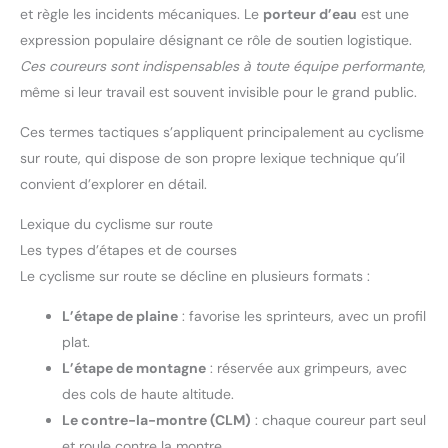
efficacité d'entraînement et vos
et règle les incidents mécaniques. Le
porteur d’eau
est une
interactions sociales.
【Couverture GPS Mondiale】
expression populaire désignant ce rôle de soutien logistique.
Ce gps velo vtt BSC200S est
Ces coureurs sont indispensables à toute équipe performante
,
équipé de 5 systèmes de
positionnement par
même si leur travail est souvent invisible pour le grand public.
satellite(GPS, GLONASS, Galileo,
Beidou, QZSS), offrant ainsi des
informations de localisation
Ces termes tactiques s’appliquent principalement au cyclisme
précises en temps réel.
Comparé aux systèmes
sur route, qui dispose de son propre lexique technique qu’il
traditionnels à trois ou quatre
convient d’explorer en détail.
constellations, il acquiert les
signaux plus rapidement et
améliore la précision du
Lexique du cyclisme sur route
positionnement, garantissant
des données de localisation
Les types d’étapes et de courses
haute précision même en milieu
Le cyclisme sur route se décline en plusieurs formats :
urbain ou montagneux.
【Notification intelligente】En
vous connectant avec des
L’étape de plaine
: favorise les sprinteurs, avec un profil
smartphones couplés, vous
pouvez recevoir des messages
plat.
des alertes d’appel et
notifications de l'application
L’étape de montagne
: réservée aux grimpeurs, avec
directement sur compteur vélo
des cols de haute altitude.
sans fil, de sorte que les
messages importants ne sont
Le contre-la-montre (CLM)
: chaque coureur part seul
pas manqués et que le cyclisme
est plus sûr.
et roule contre la montre.