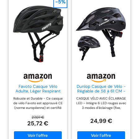
-5%
Favoto Casque Vélo
Dunlop Casque de Vélo -
Adulte, Léger Respirant
Réglable de 58 à 61 CM -
Homme, Noir Mat L
Taille L - avec Éclairage
Robuste et Durable - Ce casque
CASQUE VÉLO AVEC ÉCLAIRAGE
LED - 3 Modes
de vélo Favoto est approuvé CE
LED – Intègre 6 LED rouges avec
d'Éclairage - Noir
(norme européenne) et certifié
3 modes d’éclairage (fixe,
TUV. Le matériau en mousse EPS
clignotement lent, clignotement
d'une seule pièce est très solide,
rapide) pour rester visible en
27,07 €
24,99 €
ce qui lui confère une excellente
soirée, à l’aube ou par mauvais
25,72 €
absorption des chocs et une
temps. CASQUE VÉLO ADULTE
résistance aux chutes. Il peut
TAILLE L – Convient aux tours
donc réduire efficacement la
de tête de 58 à 61 cm et se règle