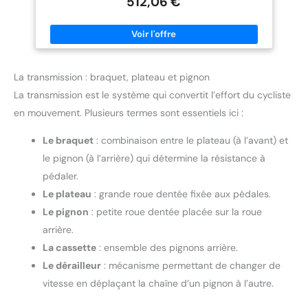
512,06 €
casier de tige de selle intégré, cadre d'axe traversant F12 x 100
mm R12 x 142 mm, maximum for pneus 700 x 28 C. 【Cadres en
fibre de carbone】 résistance à la corrosion, haute résistance,
bonne rigidité et absorption des chocs, léger. 【Support
inférieur fileté à visser】 filetages de précision for améliorer la
stabilité latérale, pas facile à desserrer et rejeter les hochets.
Contenu : le colis comprend un cadre, une fourche, une tige de
La transmission : braquet, plateau et pignon
selle, un casier de tige de selle intégré, un casque, un cache-
câble extérieur et un levier d'essieu traversant avant et arrière.
La transmission est le système qui convertit l’effort du cycliste
en mouvement. Plusieurs termes sont essentiels ici :
Le braquet
: combinaison entre le plateau (à l’avant) et
le pignon (à l’arrière) qui détermine la résistance à
pédaler.
Le plateau
: grande roue dentée fixée aux pédales.
Le pignon
: petite roue dentée placée sur la roue
arrière.
La cassette
: ensemble des pignons arrière.
Le dérailleur
: mécanisme permettant de changer de
vitesse en déplaçant la chaîne d’un pignon à l’autre.