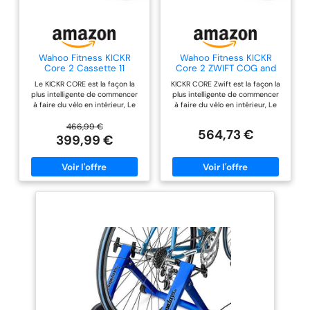
Wahoo Fitness KICKR
Wahoo Fitness KICKR
Core 2 Cassette 11
Core 2 ZWIFT COG and
Vitesses
Click - Pignon Orange 3e
Le KICKR CORE est la façon la
KICKR CORE Zwift est la façon la
génération
plus intelligente de commencer
plus intelligente de commencer
à faire du vélo en intérieur, Le
à faire du vélo en intérieur, Le
nouveau KICKR CORE s'appuie
nouveau KICKR CORE s'appuie
sur les performances éprouvées
sur les performances éprouvées
466,99 €
564,73 €
du CORE original et introduit
du CORE original et introduit
399,99 €
une configuration plus rapide et
une configuration plus rapide et
plus facile, une meilleure
plus facile, une meilleure
connectivité et l'ajout de
connectivité et l'ajout de
fonctionnalités clés de
fonctionnalités clés de
l'écosystème KICKR Le KICKR
l'écosystème KICKR Le KICKR
CORE est la façon la plus
CORE est la façon la plus
intelligente de commencer à
intelligente de commencer à
faire du vélo en intérieur
faire du vélo en intérieur
SENSATION DE PÉDALAGE
SENSATION DE PÉDALAGE
LÉGENDAIRE KICKR : Le KICKR
LÉGENDAIRE KICKR : Le KICKR
CORE offre une résistance fluide
CORE offre une résistance fluide
et une sensation proche de la
et une sensation proche de la
route, il est conçu pour les
route, il est conçu pour les
efforts intenses et l'entraînement
efforts intenses et l'entraînement
structuré CONFIGURATION
structuré CONFIGURATION
SIMPLE ET CONDUITE STABLE,
SIMPLE ET CONDUITE STABLE,