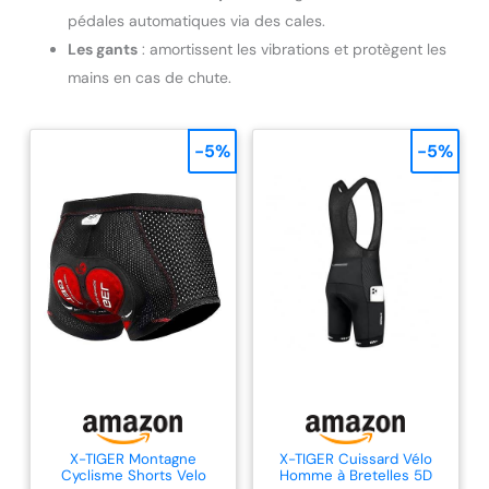
mesurer votre circonférence de tête avant l'achat).
pédales automatiques via des cales.
Les gants
: amortissent les vibrations et protègent les
mains en cas de chute.
-5%
-5%
X-TIGER Montagne
X-TIGER Cuissard Vélo
Cyclisme Shorts Velo
Homme à Bretelles 5D