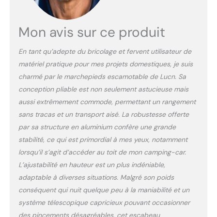
peinture des murs ; 🚧
Rappel chaleureux : avant
de l'utiliser, veuillez
Mon avis sur ce produit
confirmer que l'échelle est
bien droite, les verrous
En tant qu’adepte du bricolage et fervent utilisateur de
sont verrouillés en place
et ne déplacez pas
matériel pratique pour mes projets domestiques, je suis
l'échelle lorsque quelqu'un
charmé par le marchepieds escamotable de Lucn. Sa
était dessus ; Rétractez :
conception pliable est non seulement astucieuse mais
veuillez commencer par le
aussi extrêmement commode, permettant un rangement
bas, ne mettez pas vos
doigts entre les échelons
sans tracas et un transport aisé. La robustesse offerte
(veuillez vérifier l'image et
par sa structure en aluminium confère une grande
la description pour plus
stabilité, ce qui est primordial à mes yeux, notamment
de détails) ; 🚧 Sûr et
lorsqu’il s’agit d’accéder au toit de mon camping-car.
compact : avec une
conception en Métal
L’ajustabilité en hauteur est un plus indéniable,
durable + des loquets de
adaptable à diverses situations. Malgré son poids
verrouillage de la hauteur
conséquent qui nuit quelque peu à la maniabilité et un
de qualité industrielle +
système télescopique capricieux pouvant occasionner
des pieds solides
des pincements désagréables, cet escabeau
antidérapants en