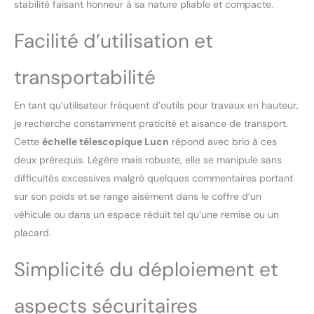
stabilité faisant honneur à sa nature pliable et compacte.
Rappel chaleureux : avant
de l'utiliser, veuillez
Facilité d’utilisation et
confirmer que l'échelle est
bien droite, les verrous
sont verrouillés en place
transportabilité
et ne déplacez pas
l'échelle lorsque quelqu'un
En tant qu’utilisateur fréquent d’outils pour travaux en hauteur,
était dessus ; Rétractez :
je recherche constamment praticité et aisance de transport.
veuillez commencer par le
bas, ne mettez pas vos
Cette
échelle télescopique Lucn
répond avec brio à ces
doigts entre les échelons
deux prérequis. Légère mais robuste, elle se manipule sans
(veuillez vérifier l'image et
difficultés excessives malgré quelques commentaires portant
la description pour plus
sur son poids et se range aisément dans le coffre d’un
de détails) ; 🚧 Sûr et
compact : avec une
véhicule ou dans un espace réduit tel qu’une remise ou un
conception en Métal
placard.
durable + des loquets de
verrouillage de la hauteur
Simplicité du déploiement et
de qualité industrielle +
des pieds solides
aspects sécuritaires
antidérapants en