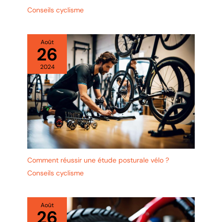
Conseils cyclisme
Août
26
2024
Comment réussir une étude posturale vélo ?
Conseils cyclisme
Août
26