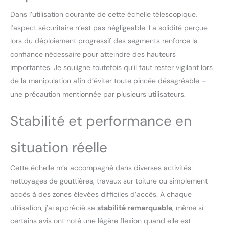
caoutchouc + une barre
de support, l'échelle
Dans l’utilisation courante de cette échelle télescopique,
télescopique est
l’aspect sécuritaire n’est pas négligeable. La solidité perçue
approuvée par la norme
lors du déploiement progressif des segments renforce la
de sécurité EN131 ; 🚧
confiance nécessaire pour atteindre des hauteurs
Largement application :
pour l'intérieur et
importantes. Je souligne toutefois qu’il faut rester vigilant lors
l'extérieur. Cette échelle
de la manipulation afin d’éviter toute pincée désagréable –
utile devrait faire partie
une précaution mentionnée par plusieurs utilisateurs.
de tout ménage et
trousse à outils. Il peut
Stabilité et performance en
être utilisé pour atteindre
la zone la plus difficile;
Échelle pratique et utile
situation réelle
pour les particuliers et les
professionnels;
Cette échelle m’a accompagné dans diverses activités :
nettoyages de gouttières, travaux sur toiture ou simplement
accès à des zones élevées difficiles d’accès. À chaque
utilisation, j’ai apprécié sa
stabilité remarquable
, même si
certains avis ont noté une légère flexion quand elle est