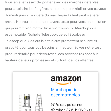
Vous en avez assez de jongler avec des marches instables
pour atteindre les étagères hautes ou pour réaliser vos travaux
domestiques ? La quête du marchepied idéal peut s’avérer
ardue. Heureusement, nous avons testé pour vous une solution
qui pourrait bien mettre fin à vos tracas : le Marchepieds
escamotable, l’échelle Télescopique et l’Escabeau
Telescopique. Ces outils astucieux promettent sécurité et
praticité pour tous vos besoins en hauteur. Suivez notre test
produit détaillé pour découvrir si ces accessoires sont à la
hauteur de leurs promesses et surtout, de vos attentes.
Marchepieds
escamotables,
échelle
🚧 Poids : poids net
Télescopique,
d'environ 37,5 lb (16,9 kg),
Escabeau