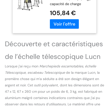
capacité de charge
Telescopique Pliable,
maximale de 150 kg/330
Echelle Escamotable
105,84 €
lb ; Compactage de 2,8
en Métal, Charge
pieds à 16,5 pieds (86 cm
Max 150 kg (5M
à 5 m), facile à étendre et
(2,5M + 2,5M))
à rétracter avec des
sangles de rangement,
pratique à utiliser, à
Découverte et caractéristiques
ranger et à transporter; 🚧
Verrouillage indépendant :
de l’échelle télescopique Lucn
verrous mécaniques
séparés sur les échelons 2
à 15. Les verrous
Lorsque j’ai reçu mon
Marchepieds escamotables, échelle
indépendants permettent
Télescopique, escabeau Telescopique
de la marque Lucn, la
à l'utilisateur d'ajuster la
première chose qui m’a séduite a été son design élégant en
hauteur de l'échelle à des
argent et noir. Cet outil polyvalent, dont les dimensions sont de
exigences spécifiques
telles que la réparation
47 x 12, 67 x 260 cm pour un poids de 6, 3 kg, est fabriqué en
des plafonniers, des
aluminium malgré certaines indications contraires que j’ai pu
cadres suspendus et la
observer dans les retours d’utilisateurs. Le matériel offre une
peinture des murs ; 🚧