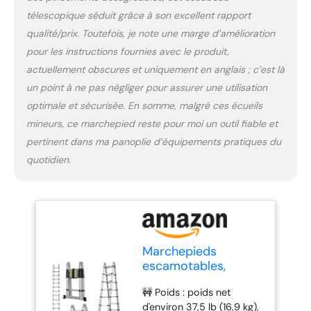
caoutchouc + une barre
télescopique séduit grâce à son excellent rapport
de support, l'échelle
qualité/prix. Toutefois, je note une marge d’amélioration
télescopique est
pour les instructions fournies avec le produit,
approuvée par la norme
actuellement obscures et uniquement en anglais ; c’est là
de sécurité EN131 ; 🚧
Largement application :
un point à ne pas négliger pour assurer une utilisation
pour l'intérieur et
optimale et sécurisée. En somme, malgré ces écueils
l'extérieur. Cette échelle
mineurs, ce marchepied reste pour moi un outil fiable et
utile devrait faire partie
pertinent dans ma panoplie d’équipements pratiques du
de tout ménage et
trousse à outils. Il peut
quotidien.
être utilisé pour atteindre
la zone la plus difficile;
Échelle pratique et utile
pour les particuliers et les
professionnels;
Marchepieds
escamotables,
échelle
🚧 Poids : poids net
Télescopique,
d'environ 37,5 lb (16,9 kg),
Escabeau