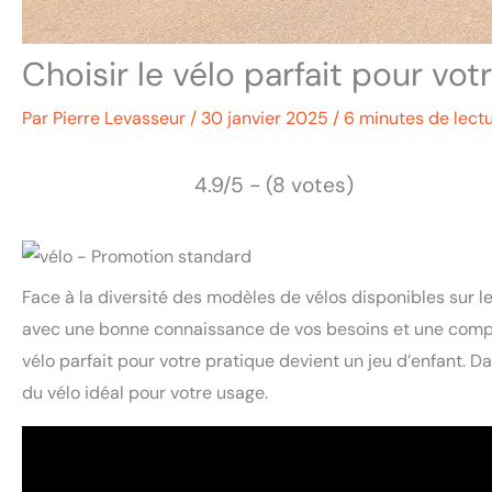
Choisir le vélo parfait pour vot
Par
Pierre Levasseur
/
30 janvier 2025
/
6 minutes de lect
4.9/5 - (8 votes)
Face à la diversité des modèles de vélos disponibles sur l
avec une bonne connaissance de vos besoins et une compr
vélo parfait pour votre pratique devient un jeu d’enfant. D
du vélo idéal pour votre usage.