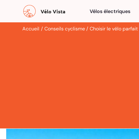
Aller
Vélo Vista
Vélos électriques
au
contenu
Accueil
Conseils cyclisme
Choisir le vélo parfai