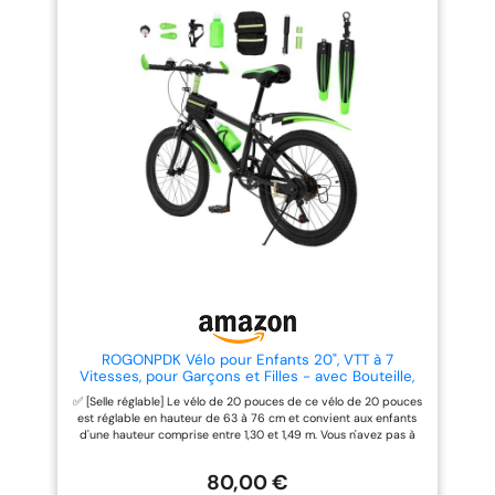
km/h, pour fournir une puissance
robustesse et supporte une
suffisante pour une accélération
charge maximale de 150 kg,
et une montée en douceur.
convenant à de nombreux
Rendant le pédalage plus fluide
cyclistes adultes. Suspension
et agréable Sécurité et confort
Avant pour un Meilleur Confort
améliorés : double suspension et
de Conduite: La fourche à
amortisseur de selle, qui
suspension avant réduit les
réduisent efficacement les
impacts dus aux surfaces
vibrations et améliorent la
irrégulières et améliore le
sécurité pour une conduite
confort et la stabilité sur les
fluide sur des terrains
chemins de gravier, sentiers
accidentés. Le phare LED
forestiers ou routes en mauvais
lumineux et le feu arrière de
état. Freins à Disque pour un
frein assurent la visibilité, tandis
Contrôle Fiable: Équipé de freins
que les pneus antidérapants
à disque, ce vélo offre une
améliorent la stabilité 3 modes
puissance de freinage constante
de conduite : mode normal,
et fiable par temps sec ou
mode pédalage assisté, mode
humide, garantissant une
vélo électrique. Le mode de
conduite plus sûre au quotidien
vitesse peut être sélectionné
et en extérieur. Pneus Gonflables
librement, adapté aux cyclistes
26 Pouces pour Terrains Variés:
de tous âges et niveaux
Les pneus pneumatiques de 26
ROGONPDK Vélo pour Enfants 20", VTT à 7
d'expérience 【Portable et
pouces assurent une bonne
Vitesses, pour Garçons et Filles - avec Bouteille,
pratique】Cette e-bike pliante
adhérence et une absorption
Housse, Clochette, Vélo en Acier au Carbone -
✅ [Selle réglable] Le vélo de 20 pouces de ce vélo de 20 pouces
pour les adolescents et les
efficace des chocs sur l’asphalte,
Capacité : 85 kg, Kids Bike, VTT Enfants
est réglable en hauteur de 63 à 76 cm et convient aux enfants
adultes mesure 755x520x625mm
le gravier et les sentiers légers.
d'une hauteur comprise entre 1,30 et 1,49 m. Vous n'avez pas à
et pèse 24,5kg, est dotée d'un
Le porte-bidon intégré permet
vous soucier que votre enfant grandisse trop vite et que vous
siège réglable et d'un cadre
un accès facile à l’hydratation
deviez souvent changer de vélo! Circuit à plusieurs vitesses :
pliant qui assurent une conduite
lors des longues sorties.
80,00 €
avec le vélo pour enfants à 7 vitesses, les enfants peuvent
confortable pour divers