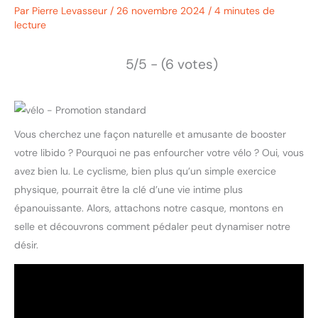
Par
Pierre Levasseur
/
26 novembre 2024
/
4 minutes de
lecture
5/5 - (6 votes)
Vous cherchez une façon naturelle et amusante de booster
votre libido ? Pourquoi ne pas enfourcher votre vélo ? Oui, vous
avez bien lu. Le cyclisme, bien plus qu’un simple exercice
physique, pourrait être la clé d’une vie intime plus
épanouissante. Alors, attachons notre casque, montons en
selle et découvrons comment pédaler peut dynamiser notre
désir.