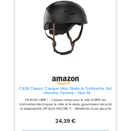
Optimisée avec 26 Aérations -
intègre un design
Les nombreuses ouvertures
aérodynamique spécial avec 18
assurent une excellente
trous de ventilation, maintenant
circulation d’air pour garder la
votre tête au frais et au sec
tête au frais même en été.
pour une circulation d'air
Rembourrage Amovible et
optimale. Réduit efficacement la
Lavable - Les coussinets
résistance à l'air et améliore
intérieurs doux se retirent
l'efficacité pédale. Pèse
facilement pour un nettoyage
seulement 265 g (0,58 lb),
rapide, garantissant hygiène et
extrêmement confortable et
confort.
léger. 🚴【Coussinets intérieurs
amovibles & Visière】: Ce
casque de vélo est équipé d'une
visière amovible facilement et
en toute sécurité, qui protège
vos yeux du soleil et évite la
vision brouillée par la pluie lors
du cyclisme. Le coussinet
circulaire renforce la structure
interne, enveloppant
complètement votre tête pour
CASR Classic Casque Vélo, Skate & Trottinette, Bol
une protection respirante sûre ;
- Homme, Femme - Noir M
le coussinet est amovible, facile
EN ROUE LIBRE ! - Casque conçu pour le vélo, le BMX, les
à nettoyer et augmente le
trottinettes électriques, le roller et le skate, garantissant sécurité
confort. 🚴【Avec éclairage
et adaptabilité. EPI QUOI ENCORE ?! - Bénéficiez d'une sécurité
LED】 : L'arrière du casque de
sans faille grâce à notre casque EPI certifié, conçu pour une
vélo est équipé d'un feu arrière
protection optimale lors de vos déplacements urbains. ÇA SERT
de sécurité, qui prend en charge
24,39 €
TOUJOURS - Profitez d'un ajustement personnalisé avec notre
trois modes de clignotement
système rotatif ingénieux, pour un confort sur mesure et une
(lumière normale/clignotement
tenue impeccable en mouvement. CHIC SANS CHOC - Affichez