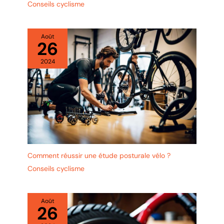
Conseils cyclisme
Août
26
2024
Comment réussir une étude posturale vélo ?
Conseils cyclisme
Août
26