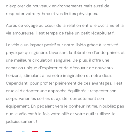
concentrant sur une meilleure
pour recommencer à fonctionner. ÉQUIPÉ D'UNE BATTERIE ET
d’explorer de nouveaux environnements mais aussi de
visibilité et en nous assurant de
D'UN MANUEL D'INSTALLATION : Ce compteur vtt de vitesse pour
la sécurité dans la circulation
respecter votre rythme et vos limites physiques.
vélo comprend un manuel d'installation détaillé (DE/EN), des
routière. Avec nos rétroviseurs
piles CR2032 et d'autres accessoires, faciles à installer. Si vous
Coicer, nous avons réussi
avez des questions, veuillez contacter l'équipe SPGOOD à
l’équilibre entre sécurité,
Après ce voyage au cœur de la relation entre le cyclisme et la
temps. (Remarque : cet ordinateur de vélo ne convient pas aux
stabilité et robustesse.
vélos électriques).
N’attendez plus pour améliorer
vie amoureuse, il est temps de faire un petit récapitulatif.
votre sécurité de conduite.
Le vélo a un impact positif sur notre libido grâce à l’activité
physique qu’il génère, favorisant la libération d’endorphines et
une meilleure circulation sanguine. De plus, il offre une
occasion unique d’explorer et de découvrir de nouveaux
horizons, stimulant ainsi notre imagination et notre désir.
Cependant, pour profiter pleinement de ces avantages, il est
crucial d’adopter une approche équilibrée : respecter son
corps, varier les sorties et ajuster correctement son
équipement. En pédalant vers le bonheur intime, n’oubliez pas
que le vélo est à la fois votre allié et votre outil : utilisez-le
judicieusement !