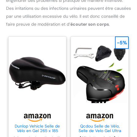
engendrer des problèmes si pratiqué de manière intensive.
Des irritations ou des infections urinaires peuvent être causées
par une utilisation excessive du vélo. Il est donc conseillé de
faire preuve de modération et d’
écouter son corps
.
-5%
Dunlop Vehicle Selle de
Qcdou Selle de Vélo,
Vélo en Gel 265 x 185
Selle de Velo Gel Ultra
mm PU Noir PU 265 x 185
Confortable