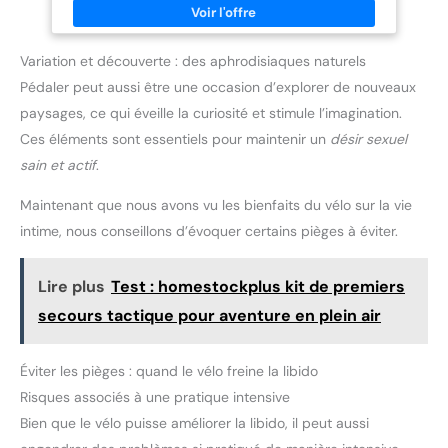
lent/clignotement rapide).La
un style distinctif et minimaliste avec une finition marron pour le
lumière LED permet à la
sangles. EAU-CUNE CRAINTE - Conçu avec des matériaux
personne derrière vous de
résistants à l'eau, ce casque est facile à laver, pour un entretien
discerner clairement la
simplifié après chaque utilisation.
Variation et découverte : des aphrodisiaques naturels
direction, ce qui vous rend plus
sûr lors de la conduite de nuit ou
Pédaler peut aussi être une occasion d’explorer de nouveaux
par temps brumeux. Veuillez
remplacer la pile au lithium
paysages, ce qui éveille la curiosité et stimule l’imagination.
lorsque celle-ci est épuisée. 🚴
Ces éléments sont essentiels pour maintenir un
désir sexuel
【Design réglable】 : Ce casque
de vélo est équipé d'un système
sain et actif
.
de cadran réglable et de sangles
latérales, qui peuvent être
ajustés de manière flexible en
Maintenant que nous avons vu les bienfaits du vélo sur la vie
fonction de différentes tailles de
tête, convenant à la plupart des
intime, nous conseillons d’évoquer certains pièges à éviter.
adolescents et des adultes à
porter (circonférence de tête
recommandée : 22.8-24.4
Lire plus
Test : homestockplus kit de premiers
pouces/58-62 cm, s'il vous plaît
mesurer votre circonférence de
secours tactique pour aventure en plein air
tête avant l'achat).
Éviter les pièges : quand le vélo freine la libido
Risques associés à une pratique intensive
Bien que le vélo puisse améliorer la libido, il peut aussi